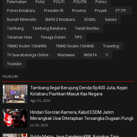
Peternakan
Polisi
POLITI
POLITIK
Polres
Polres Kotabaru
Presiden RI
Provinsi
Proyek
PT ITP .
Rumah Minimalis
SMAN 2 Kotabaru
SOSIAL
Sukses
Tambang
Tambang Batubara
Tanah Bumbu
Tanaman Hias
Tenaga Dalam
TIPS
TMMD Kodim 1004/Ktb
TMMD Kodim 1004Ktb
Traveling
TV Suarabamega Online
Wartawan
WISATA
Y
Youtube
HUKUM
Tambang Ilegal Berujung Denda Rp400 Juta, Kejari
Kotabaru Pastikan Masuk Kas Negara
Ago 05, 2026
Hindari Sorotan Kamera, Kabid ESDM Jatim
Merangkak Usai Ditetapkan Tersangka Dugaan Pungli
Jul 30, 2026
Polda Metro Jaya Gandeng KPK, Bongkar Tiga