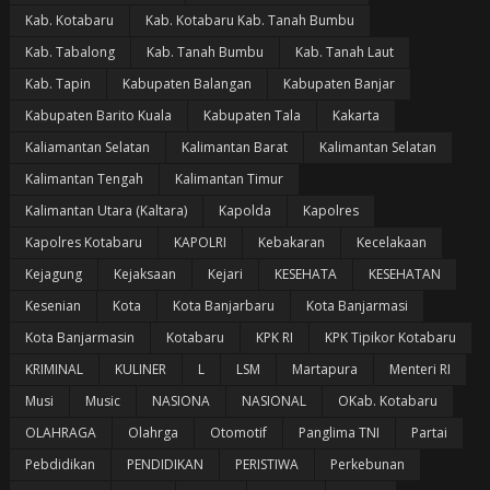
Kab. Kotabaru
Kab. Kotabaru Kab. Tanah Bumbu
Kab. Tabalong
Kab. Tanah Bumbu
Kab. Tanah Laut
Kab. Tapin
Kabupaten Balangan
Kabupaten Banjar
Kabupaten Barito Kuala
Kabupaten Tala
Kakarta
Kaliamantan Selatan
Kalimantan Barat
Kalimantan Selatan
Kalimantan Tengah
Kalimantan Timur
Kalimantan Utara (Kaltara)
Kapolda
Kapolres
Kapolres Kotabaru
KAPOLRI
Kebakaran
Kecelakaan
Kejagung
Kejaksaan
Kejari
KESEHATA
KESEHATAN
Kesenian
Kota
Kota Banjarbaru
Kota Banjarmasi
Kota Banjarmasin
Kotabaru
KPK RI
KPK Tipikor Kotabaru
KRIMINAL
KULINER
L
LSM
Martapura
Menteri RI
Musi
Music
NASIONA
NASIONAL
OKab. Kotabaru
OLAHRAGA
Olahrga
Otomotif
Panglima TNI
Partai
Pebdidikan
PENDIDIKAN
PERISTIWA
Perkebunan