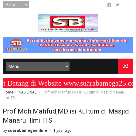
atang di Website www.suarabamega25.com
Home
NASIONAL
Prof Moh Mahfud,MD isi Kultum di Masjid Manarul
Ilmi ITS
Prof Moh Mahfud,MD isi Kultum di Masjid
Manarul Ilmi ITS
by
suarabamegaonline
1 year ago