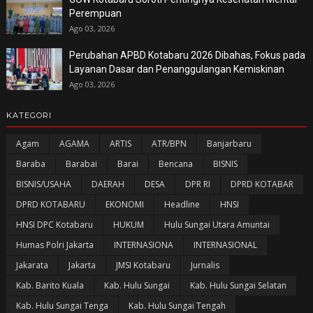
Perempuan
Ago 03, 2026
Perubahan APBD Kotabaru 2026 Dibahas, Fokus pada
Layanan Dasar dan Penanggulangan Kemiskinan
Ago 03, 2026
KATEGORI
Agam
AGAMA
ARTIS
ATR/BPN
Banjarbaru
Baraba
Barabai
Barai
Bencana
BISNIS
BISNIS/USAHA
DAERAH
DESA
DPR RI
DPRD KOTABAR
DPRD KOTABARU
EKONOMI
Headline
HNSI
HNSI DPC Kotabaru
HUKUM
Hulu Sungai Utara Amuntai
Humas Polri Jakarta
INTERNASIONA
INTERNASIONAL
Jakarata
Jakarta
JMSI Kotabaru
Jurnalis
Kab. Barito Kuala
Kab. Hulu Sungai
Kab. Hulu Sungai Selatan
Kab. Hulu Sungai Tenga
Kab. Hulu Sungai Tengah