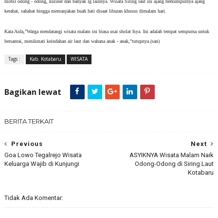
mobil odong - odong, kuliner dan banyak lg lainnya. Wisata Siring laut ini ajang berkumpulnya ajang
kerabat, sahabat hingga memanjakan buah hati disaat liburan khusus dimalam hari.
Kata Aida,"Warga mendatangi wisata malam ini biasa usai sholat Isya. Ini adalah tempat sempurna untuk
bersantai, menikmati keindahan air laut dan wahana anak - anak,"tutupnya.(san)
Tags :
Kab. Kotabaru
WISATA
Bagikan lewat
BERITA TERKAIT
Previous
Next
Goa Lowo Tegalrejo Wisata
ASYIKNYA Wisata Malam Naik
Keluarga Wajib di Kunjungi
Odong-Odong di Siring Laut
Kotabaru
Tidak Ada Komentar: