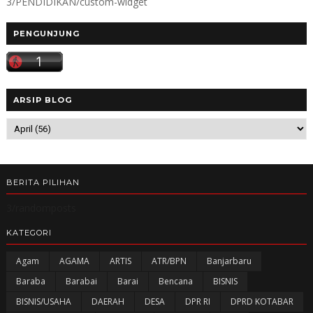
3/PENDIDIKAN/custom-widget
PENGUNJUNG
ARSIP BLOG
BERITA PILIHAN
3/randomposts
KATEGORI
Agam
AGAMA
ARTIS
ATR/BPN
Banjarbaru
Baraba
Barabai
Barai
Bencana
BISNIS
BISNIS/USAHA
DAERAH
DESA
DPR RI
DPRD KOTABAR