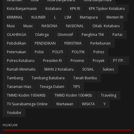
Kota Banjarmasin
Kotabaru
KPK RI
KPK Tipikor Kotabaru
KRIMINAL
KULINER
L
LSM
Martapura
Menteri RI
Musi
Music
NASIONA
NASIONAL
OKab. Kotabaru
OLAHRAGA
Olahrga
Otomotif
Panglima TNI
Partai
Pebdidikan
PENDIDIKAN
PERISTIWA
Perkebunan
Peternakan
Polisi
POLITI
POLITIK
Polres
Polres Kotabaru
Presiden RI
Provinsi
Proyek
PT ITP .
Rumah Minimalis
SMAN 2 Kotabaru
SOSIAL
Sukses
Tambang
Tambang Batubara
Tanah Bumbu
Tanaman Hias
Tenaga Dalam
TIPS
TMMD Kodim 1004/Ktb
TMMD Kodim 1004Ktb
Traveling
TV Suarabamega Online
Wartawan
WISATA
Y
Youtube
HUKUM