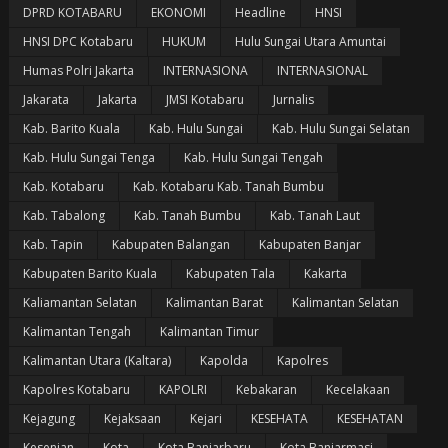
DPRD KOTABARU
EKONOMI
Headline
HNSI
HNSI DPC Kotabaru
HUKUM
Hulu Sungai Utara Amuntai
Humas Polri Jakarta
INTERNASIONA
INTERNASIONAL
Jakarata
Jakarta
JMSI Kotabaru
Jurnalis
Kab. Barito Kuala
Kab. Hulu Sungai
Kab. Hulu Sungai Selatan
Kab. Hulu Sungai Tenga
Kab. Hulu Sungai Tengah
Kab. Kotabaru
Kab. Kotabaru Kab. Tanah Bumbu
Kab. Tabalong
Kab. Tanah Bumbu
Kab. Tanah Laut
Kab. Tapin
Kabupaten Balangan
Kabupaten Banjar
Kabupaten Barito Kuala
Kabupaten Tala
Kakarta
Kaliamantan Selatan
Kalimantan Barat
Kalimantan Selatan
Kalimantan Tengah
Kalimantan Timur
Kalimantan Utara (Kaltara)
Kapolda
Kapolres
Kapolres Kotabaru
KAPOLRI
Kebakaran
Kecelakaan
Kejagung
Kejaksaan
Kejari
KESEHATA
KESEHATAN
Kesenian
Kota
Kota Banjarbaru
Kota Banjarmasi