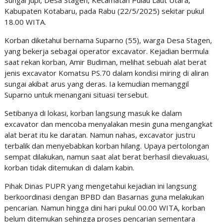
Sungai Jupi, Desa Stagen, Kecamatan Pulau Laut Utara,
Kabupaten Kotabaru, pada Rabu (22/5/2025) sekitar pukul
18.00 WITA.
Korban diketahui bernama Suparno (55), warga Desa Stagen,
yang bekerja sebagai operator excavator. Kejadian bermula
saat rekan korban, Amir Budiman, melihat sebuah alat berat
jenis excavator Komatsu PS.70 dalam kondisi miring di aliran
sungai akibat arus yang deras. Ia kemudian memanggil
Suparno untuk menangani situasi tersebut.
Setibanya di lokasi, korban langsung masuk ke dalam
excavator dan mencoba menyalakan mesin guna mengangkat
alat berat itu ke daratan. Namun nahas, excavator justru
terbalik dan menyebabkan korban hilang. Upaya pertolongan
sempat dilakukan, namun saat alat berat berhasil dievakuasi,
korban tidak ditemukan di dalam kabin.
Pihak Dinas PUPR yang mengetahui kejadian ini langsung
berkoordinasi dengan BPBD dan Basarnas guna melakukan
pencarian. Namun hingga dini hari pukul 00.00 WITA, korban
belum ditemukan sehingga proses pencarian sementara