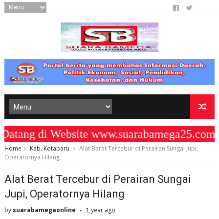
ang di Website www.suarabamega25.com "
Home
Kab. Kotabaru
Alat Berat Tercebur di Perairan Sungai Jupi,
Operatornya Hilang
Alat Berat Tercebur di Perairan Sungai
Jupi, Operatornya Hilang
by
suarabamegaonline
1 year ago