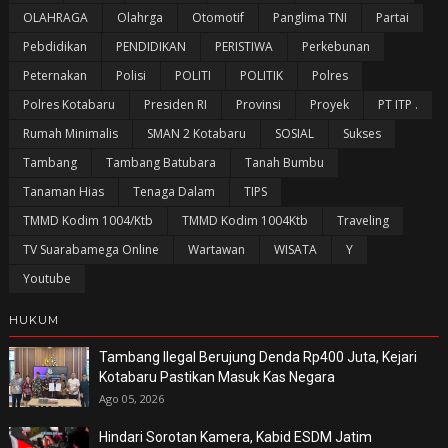
OLAHRAGA
Olahrga
Otomotif
Panglima TNI
Partai
Pebdidikan
PENDIDIKAN
PERISTIWA
Perkebunan
Peternakan
Polisi
POLITI
POLITIK
Polres
Polres Kotabaru
Presiden RI
Provinsi
Proyek
PT ITP .
Rumah Minimalis
SMAN 2 Kotabaru
SOSIAL
Sukses
Tambang
Tambang Batubara
Tanah Bumbu
Tanaman Hias
Tenaga Dalam
TIPS
TMMD Kodim 1004/Ktb
TMMD Kodim 1004Ktb
Traveling
TV Suarabamega Online
Wartawan
WISATA
Y
Youtube
HUKUM
Tambang Ilegal Berujung Denda Rp400 Juta, Kejari
Kotabaru Pastikan Masuk Kas Negara
Ago 05, 2026
Hindari Sorotan Kamera, Kabid ESDM Jatim