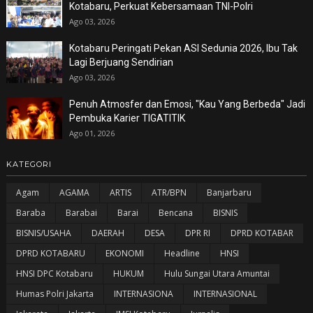
Kotabaru, Perkuat Kebersamaan TNI-Polri
Ago 03, 2026
Kotabaru Peringati Pekan ASI Sedunia 2026, Ibu Tak
Lagi Berjuang Sendirian
Ago 03, 2026
Penuh Atmosfer dan Emosi, "Kau Yang Berbeda" Jadi
Pembuka Karier TIGATITIK
Ago 01, 2026
KATEGORI
Agam
AGAMA
ARTIS
ATR/BPN
Banjarbaru
Baraba
Barabai
Barai
Bencana
BISNIS
BISNIS/USAHA
DAERAH
DESA
DPR RI
DPRD KOTABAR
DPRD KOTABARU
EKONOMI
Headline
HNSI
HNSI DPC Kotabaru
HUKUM
Hulu Sungai Utara Amuntai
Humas Polri Jakarta
INTERNASIONA
INTERNASIONAL