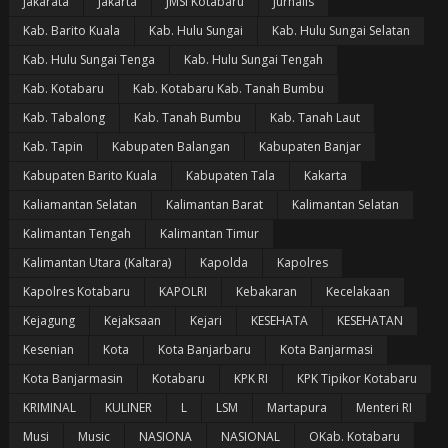
Jakarata
Jakarta
JMSI Kotabaru
Jurnalis
Kab. Barito Kuala
Kab. Hulu Sungai
Kab. Hulu Sungai Selatan
Kab. Hulu Sungai Tenga
Kab. Hulu Sungai Tengah
Kab. Kotabaru
Kab. Kotabaru Kab. Tanah Bumbu
Kab. Tabalong
Kab. Tanah Bumbu
Kab. Tanah Laut
Kab. Tapin
Kabupaten Balangan
Kabupaten Banjar
Kabupaten Barito Kuala
Kabupaten Tala
Kakarta
Kaliamantan Selatan
Kalimantan Barat
Kalimantan Selatan
Kalimantan Tengah
Kalimantan Timur
Kalimantan Utara (Kaltara)
Kapolda
Kapolres
Kapolres Kotabaru
KAPOLRI
Kebakaran
Kecelakaan
Kejagung
Kejaksaan
Kejari
KESEHATA
KESEHATAN
Kesenian
Kota
Kota Banjarbaru
Kota Banjarmasi
Kota Banjarmasin
Kotabaru
KPK RI
KPK Tipikor Kotabaru
KRIMINAL
KULINER
L
LSM
Martapura
Menteri RI
Musi
Music
NASIONA
NASIONAL
OKab. Kotabaru