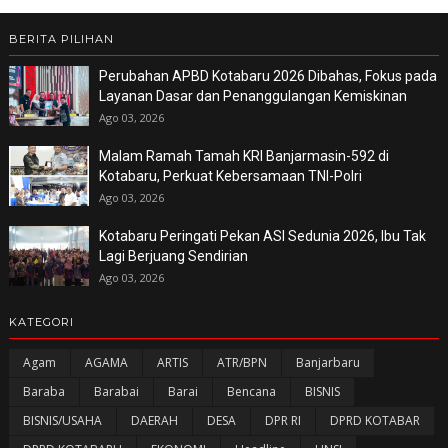
BERITA PILIHAN
Perubahan APBD Kotabaru 2026 Dibahas, Fokus pada
Layanan Dasar dan Penanggulangan Kemiskinan
Ago 03, 2026
Malam Ramah Tamah KRI Banjarmasin-592 di
Kotabaru, Perkuat Kebersamaan TNI-Polri
Ago 03, 2026
Kotabaru Peringati Pekan ASI Sedunia 2026, Ibu Tak
Lagi Berjuang Sendirian
Ago 03, 2026
KATEGORI
Agam
AGAMA
ARTIS
ATR/BPN
Banjarbaru
Baraba
Barabai
Barai
Bencana
BISNIS
BISNIS/USAHA
DAERAH
DESA
DPR RI
DPRD KOTABAR