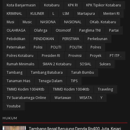
Kota Banjarmasin
Kotabaru
KPK RI
KPK Tipikor Kotabaru
KRIMINAL
KULINER
L
LSM
Martapura
Menteri RI
Musi
Music
NASIONA
NASIONAL
OKab. Kotabaru
OLAHRAGA
Olahrga
Otomotif
Panglima TNI
Partai
Pebdidikan
PENDIDIKAN
PERISTIWA
Perkebunan
Peternakan
Polisi
POLITI
POLITIK
Polres
Polres Kotabaru
Presiden RI
Provinsi
Proyek
PT ITP .
Rumah Minimalis
SMAN 2 Kotabaru
SOSIAL
Sukses
Tambang
Tambang Batubara
Tanah Bumbu
Tanaman Hias
Tenaga Dalam
TIPS
TMMD Kodim 1004/Ktb
TMMD Kodim 1004Ktb
Traveling
TV Suarabamega Online
Wartawan
WISATA
Y
Youtube
HUKUM
Tambang Ilegal Berujung Denda Rp400 Juta, Kejari