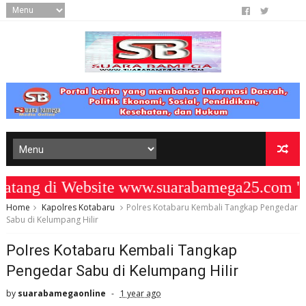
ng di Website www.suarabamega25.com " K
Home
Kapolres Kotabaru
Polres Kotabaru Kembali Tangkap Pengedar
Sabu di Kelumpang Hilir
Polres Kotabaru Kembali Tangkap
Pengedar Sabu di Kelumpang Hilir
by
suarabamegaonline
1 year ago