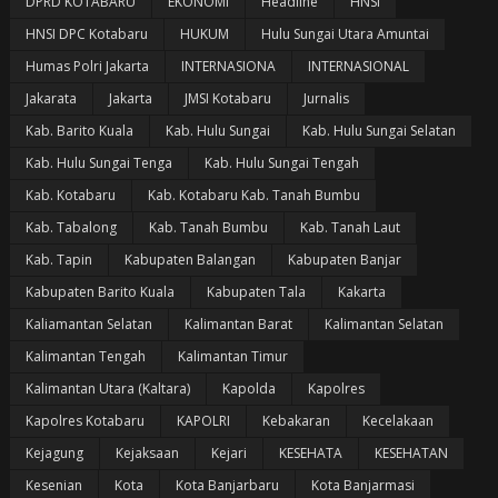
DPRD KOTABARU
EKONOMI
Headline
HNSI
HNSI DPC Kotabaru
HUKUM
Hulu Sungai Utara Amuntai
Humas Polri Jakarta
INTERNASIONA
INTERNASIONAL
Jakarata
Jakarta
JMSI Kotabaru
Jurnalis
Kab. Barito Kuala
Kab. Hulu Sungai
Kab. Hulu Sungai Selatan
Kab. Hulu Sungai Tenga
Kab. Hulu Sungai Tengah
Kab. Kotabaru
Kab. Kotabaru Kab. Tanah Bumbu
Kab. Tabalong
Kab. Tanah Bumbu
Kab. Tanah Laut
Kab. Tapin
Kabupaten Balangan
Kabupaten Banjar
Kabupaten Barito Kuala
Kabupaten Tala
Kakarta
Kaliamantan Selatan
Kalimantan Barat
Kalimantan Selatan
Kalimantan Tengah
Kalimantan Timur
Kalimantan Utara (Kaltara)
Kapolda
Kapolres
Kapolres Kotabaru
KAPOLRI
Kebakaran
Kecelakaan
Kejagung
Kejaksaan
Kejari
KESEHATA
KESEHATAN
Kesenian
Kota
Kota Banjarbaru
Kota Banjarmasi