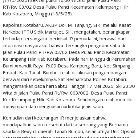
(17/5/2025) sekitar pukul 16.00 Wita di Jalan Pulau Panci
RT/Rw 03/02 Desa Pulau Panci Kecamatan Kelumpang Hilir
Kab Kotabaru, Minggu (18/5/25).
Kapolres Kotabaru, AKBP Doli M. Tanjung, SIK, melalui Kasat
Narkoba IPTU Sidik Martujet, SH, mengatakan, penangkapan
terhadap tersangaka berinisal IR pemuda ini, berawal dari
informasi masyarakat bahwa tersangka pengedar sabu di
Jalan Pulau Panci RT/Rw 03/02 Desa Pulau Panci Kecamatan
Kelumpang Hilir Kab Kotabaru. Pada hari Minggu di Perumahan
Bumi Amandit Raya, Rt09 Desa Kampung Baru, Kec Simpang
Empat, Kab Tanah Bumbu, telah di lakukan pengembangan
berawal dari sebelumnya, Sat Resnarkoba Polres Kotabaru
mengamankan pada hari Sabtu Tanggal 17 Mei 2025, Skj 23.30
Wita di Jalan Pulau Panci Rt/Rw. 003/002, Desa Pulau Panci
Kec.Kelumpang Hilir Kab.Kotabaru. Sehubungan telah memiliki,
menyimpan dan menguasai narkotika jenis sabu.
Kemudian dari keterangan IR menjelaskan bahwa
mendapatkan sabu tersebut dari seseorang yang Bernama
saudara Rexy di daerah Tanah Bumbu, selanjutnya Unit Opsnal