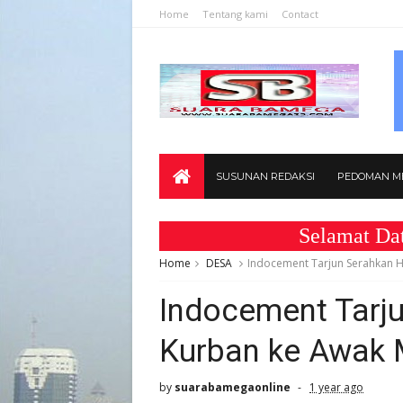
Home
Tentang kami
Contact
SUSUNAN REDAKSI
PEDOMAN ME
Selamat Datang di
Home
DESA
Indocement Tarjun Serahkan 
Indocement Tarj
Kurban ke Awak 
by
suarabamegaonline
1 year ago