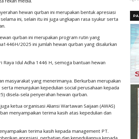
ta rekan media.
yerahan hewan qurban ini merupakan bentuk apresiasi
PA
selama ini, selain itu ini juga ungkapan rasa syukur serta
an.
ewan qurban ini merupakan program rutin yang
dha1446H/2025 ini jumlah hewan qurban yang disalurkan
i Raya Idul Adha 1446 H, semoga bantuan hewan
an masyarakat yang menerimanya. Berkurban merupakan
r serta menunjukan kepedulian social perusahaan kepada
25) disela-sela penyerahan hewan qurban.
juga ketua organisasi Aliansi Wartawan Saijaan (AWAS)
rban menyampaikan terima kasih atas kepedulian dan
 menyampaikan terima kasih kepada management PT.
erikan apresiasi, perhatian dan kepeduliannya kepada