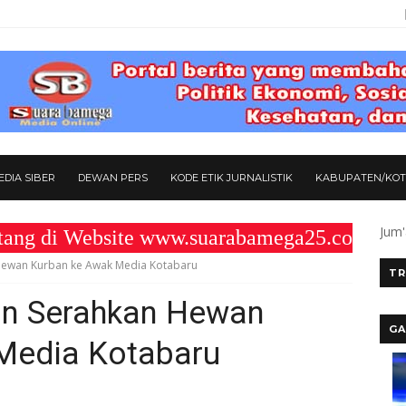
DIA SIBER
DEWAN PERS
KODE ETIK JURNALISTIK
KABUPATEN/KO
Jum'
 Website www.suarabamega25.com " KOMIT
Hewan Kurban ke Awak Media Kotabaru
TR
un Serahkan Hewan
GA
Media Kotabaru