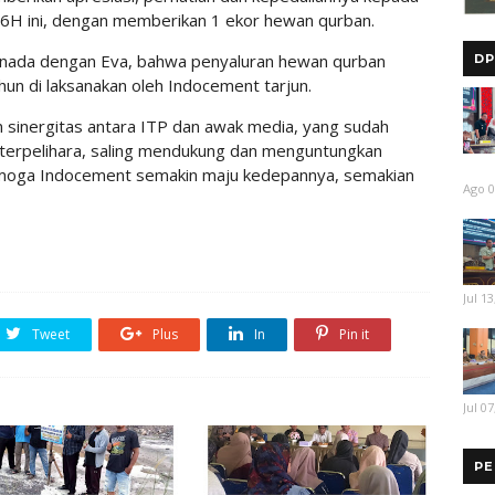
6H ini, dengan memberikan 1 ekor hewan qurban.
enada dengan Eva, bahwa penyaluran hewan qurban
DP
un di laksanakan oleh Indocement tarjun.
 sinergitas antara ITP dan awak media, yang sudah
an terpelihara, saling mendukung dan menguntungkan
emoga Indocement semakin maju kedepannya, semakian
Ago 0
Jul 13
Tweet
Plus
In
Pin it
Jul 07
PE