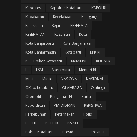
Kapolres
Kapolres Kotabaru
KAPOLRI
Kebakaran
Kecelakaan
Kejagung
Kejaksaan
Kejari
KESEHATA
KESEHATAN
Kesenian
Kota
Kota Banjarbaru
Kota Banjarmasi
Kota Banjarmasin
Kotabaru
KPK RI
KPK Tipikor Kotabaru
KRIMINAL
KULINER
L
LSM
Martapura
Menteri RI
Musi
Music
NASIONA
NASIONAL
OKab. Kotabaru
OLAHRAGA
Olahrga
Otomotif
Panglima TNI
Partai
Pebdidikan
PENDIDIKAN
PERISTIWA
Perkebunan
Peternakan
Polisi
POLITI
POLITIK
Polres
Polres Kotabaru
Presiden RI
Provinsi