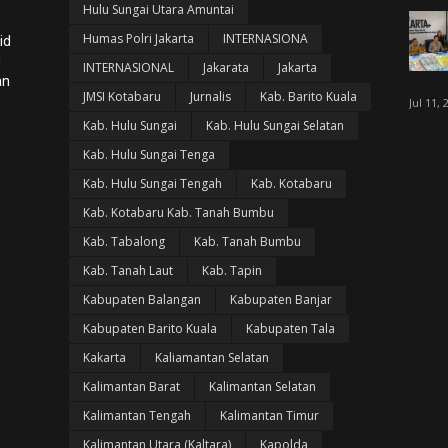
Hulu Sungai Utara Amuntai
Humas Polri Jakarta
INTERNASIONA
id
i
INTERNASIONAL
Jakarata
Jakarta
an
JMSI Kotabaru
Jurnalis
Kab. Barito Kuala
Jul 11, 
Kab. Hulu Sungai
Kab. Hulu Sungai Selatan
Kab. Hulu Sungai Tenga
Kab. Hulu Sungai Tengah
Kab. Kotabaru
Kab. Kotabaru Kab. Tanah Bumbu
Kab. Tabalong
Kab. Tanah Bumbu
Kab. Tanah Laut
Kab. Tapin
Kabupaten Balangan
Kabupaten Banjar
Kabupaten Barito Kuala
Kabupaten Tala
Kakarta
Kaliamantan Selatan
Kalimantan Barat
Kalimantan Selatan
Kalimantan Tengah
Kalimantan Timur
Kalimantan Utara (Kaltara)
Kapolda