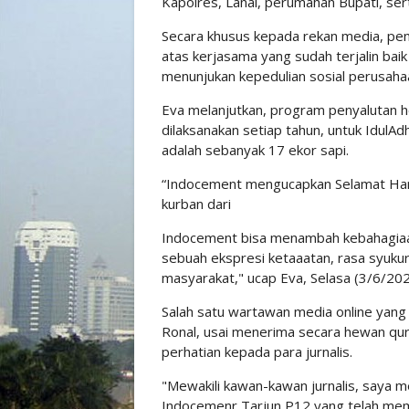
Kapolres, Lanal, perumahan Bupati, ser
Secara khusus kepada rekan media, pen
atas kerjasama yang sudah terjalin baik 
menunjukan kepedulian sosial perusaha
Eva melanjutkan, program penyalutan h
dilaksanakan setiap tahun, untuk IdulA
adalah sebanyak 17 ekor sapi.
“Indocement mengucapkan Selamat Har
kurban dari
Indocement bisa menambah kebahagia
sebuah ekspresi ketaaatan, rasa syuku
masyarakat," ucap Eva, Selasa (3/6/20
Salah satu wartawan media online yang 
Ronal, usai menerima secara hewan qu
perhatian kepada para jurnalis.
"Mewakili kawan-kawan jurnalis, saya
Indocemenr Tarjun P12 yang telah memb