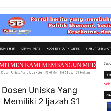
DIA SIBER
DEWAN PERS
KODE ETIK JURNALISTIK
KABUPATEN/KO
Sabt
 KAMI MEMBANGUN MEDIA YANG AKURAT DAN 
i Dosen Uniska Yang Juga Ketum P3HI Memiliki 2 Ijazah S1 Hukum
TR
Sel
i Dosen Uniska Yang
GA
Memiliki 2 Ijazah S1