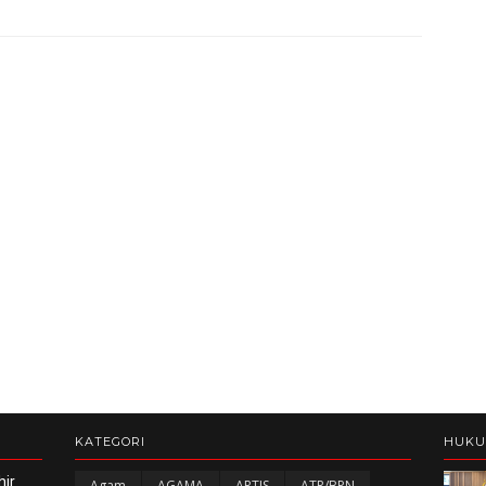
KATEGORI
HUK
hir
Agam
AGAMA
ARTIS
ATR/BPN