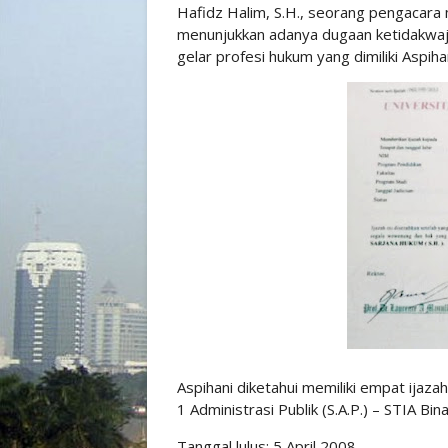
Hafidz Halim, S.H., seorang pengacara
menunjukkan adanya dugaan ketidakwaja
gelar profesi hukum yang dimiliki Aspihan
Aspihani diketahui memiliki empat ijazah 
1 Administrasi Publik (S.A.P.) – STIA Bi
Tanggal lulus: 5 April 2008