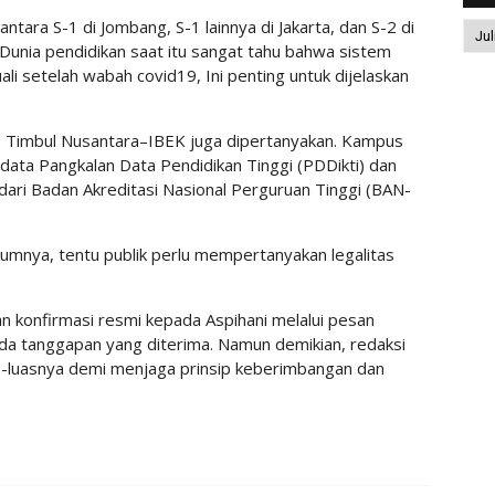
tara S-1 di Jombang, S-1 lainnya di Jakarta, dan S-2 di
unia pendidikan saat itu sangat tahu bahwa sistem
uali setelah wabah covid19, Ini penting untuk dijelaskan
tas Timbul Nusantara–IBEK juga dipertanyakan. Kampus
data Pangkalan Data Pendidikan Tinggi (PDDikti) dan
i dari Badan Akreditasi Nasional Perguruan Tinggi (BAN-
kumnya, tentu publik perlu mempertanyakan legalitas
 konfirmasi resmi kepada Aspihani melalui pesan
um ada tanggapan yang diterima. Namun demikian, redaksi
-luasnya demi menjaga prinsip keberimbangan dan