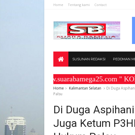
Home
Tentang kami
Contact
SUSUNAN REDAKSI
PEDOMAN ME
bsite www.suarabamega25.com " KOMITMEN
Home
Kalimantan Selatan
Di Duga Aspihan
Palsu
Di Duga Aspihan
Juga Ketum P3HI 