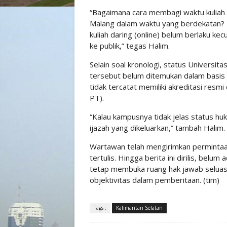
“Bagaimana cara membagi waktu kuliah an
Malang dalam waktu yang berdekatan? D
kuliah daring (online) belum berlaku kec
ke publik,” tegas Halim.
Selain soal kronologi, status Universi
tersebut belum ditemukan dalam basis 
tidak tercatat memiliki akreditasi resm
PT).
“Kalau kampusnya tidak jelas status hu
ijazah yang dikeluarkan,” tambah Halim.
Wartawan telah mengirimkan permintaan
tertulis. Hingga berita ini dirilis, bel
tetap membuka ruang hak jawab seluas
objektivitas dalam pemberitaan. (tim)
Tags :
Kalimantan Selatan