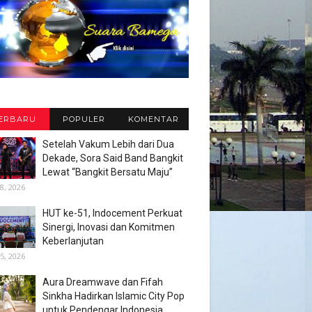
ERBARU
POPULER
KOMENTAR
Setelah Vakum Lebih dari Dua
Dekade, Sora Said Band Bangkit
Lewat “Bangkit Bersatu Maju”
8, 2026
HUT ke-51, Indocement Perkuat
Sinergi, Inovasi dan Komitmen
Keberlanjutan
5, 2026
Aura Dreamwave dan Fifah
Sinkha Hadirkan Islamic City Pop
untuk Pendengar Indonesia