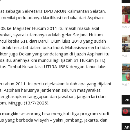
?
abat sebagai Sekretaris DPD ARUN Kalimantan Selatan,
enilai perlu adanya klarifikasi terbuka dari Aspihani.
Mai 2
n 2008 ke Magister Hukum 2011 itu masih masuk akal
dvokat, syarat utamanya adalah gelar Sarjana Hukum
cul ketika S.H. dari Darul 'Ulum lulus 2010 yang sudah
tidak tercatat dalam buku Induk Mahasiswa serta tidak
ktor juga Dekan yang tandatangan di Ijazah Aspihani itu
Mai 1
 itu, anehnya kini muncul lagi Ijazah S1 Hukum (S.H.)
sitas Timbul Nusantara UTIRA-IBEK dengan tahun lulus
ahun 2011. Ini perlu dijelaskan: kuliah apa yang dijalani
Mai 1
a, Aspihani harusnya jentlemen seluruh masyarakat
mengharapkan tanggapan dan jawaban, jangan lari dari
PE
om, Minggu (13/7/2025).
mungkin seseorang bisa mengikuti tiga program studi
s yang berbeda wilayah – yakni Jombang, Jakarta, dan
AR