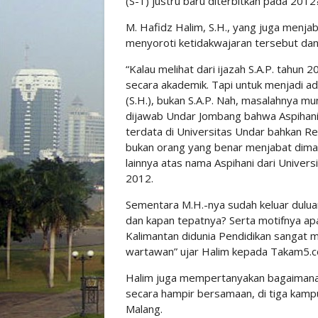
(S-1) justru baru diterbitkan pada 2012
M. Hafidz Halim, S.H., yang juga menj
menyoroti ketidakwajaran tersebut dan m
“Kalau melihat dari ijazah S.A.P. tahu
secara akademik. Tapi untuk menjadi a
(S.H.), bukan S.A.P. Nah, masalahnya mun
dijawab Undar Jombang bahwa Aspihani 
terdata di Universitas Undar bahkan Re
bukan orang yang benar menjabat dimasa
lainnya atas nama Aspihani dari Univer
2012.
Sementara M.H.-nya sudah keluar duluan t
dan kapan tepatnya? Serta motifnya ap
Kalimantan didunia Pendidikan sangat 
wartawan” ujar Halim kepada Takam5.c
Halim juga mempertanyakan bagaimana 
secara hampir bersamaan, di tiga kampu
Malang.