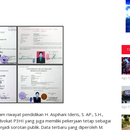
T
Ago 0
Ago 0
riwayat pendidikan H. Aspihani Ideris, S. AP., S.H.,
vokat P3HI yang juga memiliki pekerjaan tetap sebagai
adi sorotan publik. Data terbaru yang diperoleh M.