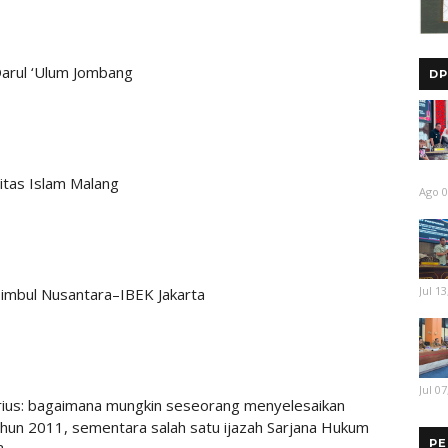
 Darul ‘Ulum Jombang
DP
itas Islam Malang
Ago 0
Jul 13
 Timbul Nusantara–IBEK Jakarta
Jul 07
erius: bagaimana mungkin seseorang menyelesaikan
hun 2011, sementara salah satu ijazah Sarjana Hukum
PE