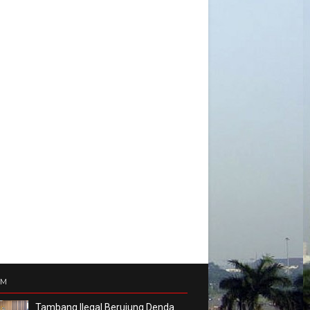
UM
Tambang Ilegal Berujung Denda