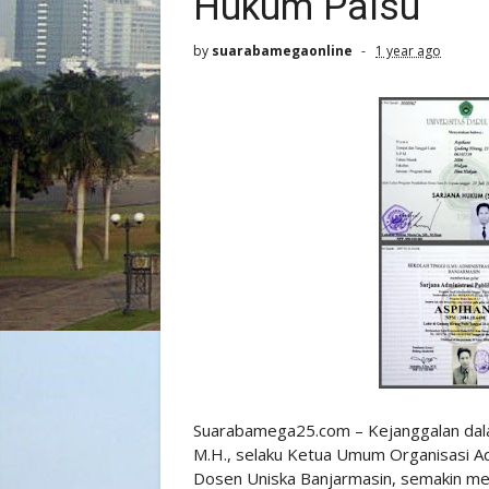
Hukum Palsu
by
suarabamegaonline
1 year ago
Suarabamega25.com – Kejanggalan dalam 
M.H., selaku Ketua Umum Organisasi Ad
Dosen Uniska Banjarmasin, semakin menj