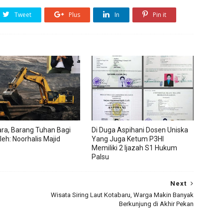
Tweet
Plus
In
Pin it
ra, Barang Tuhan Bagi
Di Duga Aspihani Dosen Uniska
leh: Noorhalis Majid
Yang Juga Ketum P3HI
Memiliki 2 Ijazah S1 Hukum
Palsu
Next
Wisata Siring Laut Kotabaru, Warga Makin Banyak
Berkunjung di Akhir Pekan