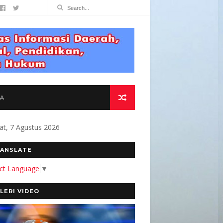
TA
at, 7 Agustus 2026
MEMBANGUN MEDIA YANG AKURAT DAN BERMAN
ANSLATE
ect Language
▼
LERI VIDEO