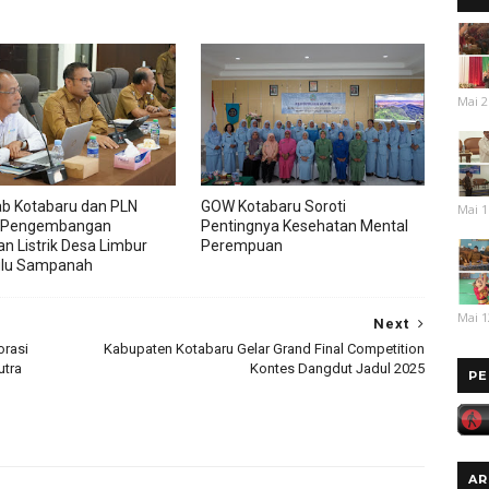
Mai 2
b Kotabaru dan PLN
GOW Kotabaru Soroti
Mai 1
 Pengembangan
Pentingnya Kesehatan Mental
an Listrik Desa Limbur
Perempuan
ulu Sampanah
Mai 1
Next
orasi
Kabupaten Kotabaru Gelar Grand Final Competition
utra
Kontes Dangdut Jadul 2025
PE
AR