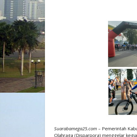
Suarabamega25.com
– Pemerintah Kabu
Olahraga (Disparpora) menggelar kegia