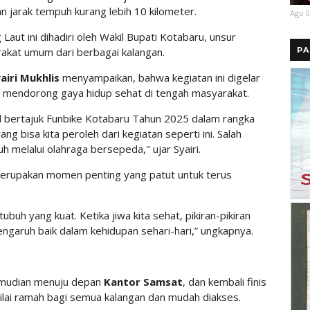
n jarak tempuh kurang lebih 10 kilometer.
Ago 0
Laut ini dihadiri oleh Wakil Bupati Kotabaru, unsur
PA
rakat umum dari berbagai kalangan.
airi Mukhlis
menyampaikan, bahwa kegiatan ini digelar
an mendorong gaya hidup sehat di tengah masyarakat.
al bertajuk Funbike Kotabaru Tahun 2025 dalam rangka
yang bisa kita peroleh dari kegiatan seperti ini. Salah
 melalui olahraga bersepeda," ujar Syairi.
merupakan momen penting yang patut untuk terus
ubuh yang kuat. Ketika jiwa kita sehat, pikiran-pikiran
ngaruh baik dalam kehidupan sehari-hari,” ungkapnya.
emudian menuju depan
Kantor Samsat
, dan kembali finis
dinilai ramah bagi semua kalangan dan mudah diakses.