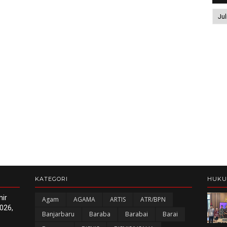
KATEGORI
HUK
hir
Agam
AGAMA
ARTIS
ATR/BPN
026,
Banjarbaru
Baraba
Barabai
Barai