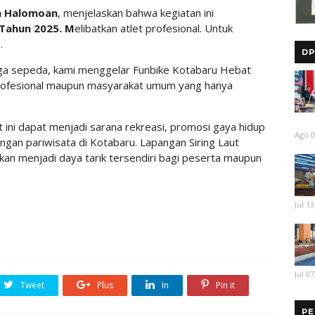
a Halomoan
, menjelaskan bahwa kegiatan ini
Tahun 2025. M
elibatkan atlet profesional. Untuk
.
DP
ga sepeda, kami menggelar Funbike Kotabaru Hebat
 profesional maupun masyarakat umum yang hanya
ini dapat menjadi sarana rekreasi, promosi gaya hidup
Ago 0
an pariwisata di Kotabaru. Lapangan Siring Laut
apkan menjadi daya tarik tersendiri bagi peserta maupun
Jul 13
Jul 07
Tweet
Plus
In
Pin it
PE