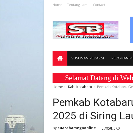
Home
Tentang kami
Contact
SUSUNAN REDAKSI
PEDOMAN ME
Selamat Datang di Website
Home
Kab. Kotabaru
Pemkab Kotabaru Gela
Pemkab Kotabaru
2025 di Siring La
by
suarabamegaonline
1 year ago