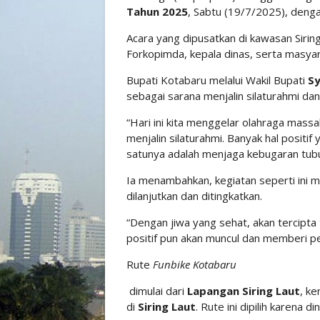
Tahun 2025
, Sabtu (19/7/2025), denga
Acara yang dipusatkan di kawasan Siring 
Forkopimda, kepala dinas, serta masya
Bupati Kotabaru melalui Wakil Bupati
Sy
sebagai sarana menjalin silaturahmi d
“Hari ini kita menggelar olahraga mass
menjalin silaturahmi. Banyak hal positif 
satunya adalah menjaga kebugaran tubuh
Ia menambahkan, kegiatan seperti ini 
dilanjutkan dan ditingkatkan.
“Dengan jiwa yang sehat, akan tercipta t
positif pun akan muncul dan memberi pe
Rute
Funbike Kotabaru
dimulai dari
Lapangan Siring Laut
, k
di
Siring Laut
. Rute ini dipilih karena 