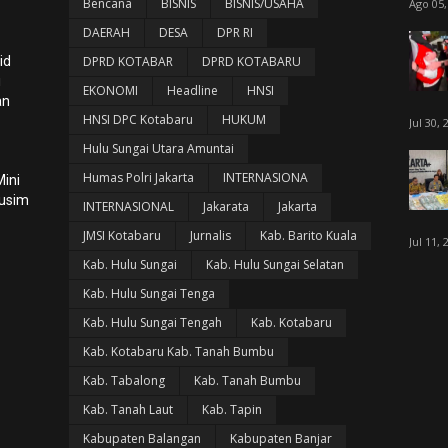
Bencana
BISNIS
BISNIS/USAHA
Ago 05,
DAERAH
DESA
DPR RI
id
DPRD KOTABAR
DPRD KOTABARU
i
EKONOMI
Headline
HNSI
an
HNSI DPC Kotabaru
HUKUM
Jul 30, 
Hulu Sungai Utara Amuntai
Humas Polri Jakarta
INTERNASIONA
ini
Musim
INTERNASIONAL
Jakarata
Jakarta
JMSI Kotabaru
Jurnalis
Kab. Barito Kuala
Jul 11, 
Kab. Hulu Sungai
Kab. Hulu Sungai Selatan
Kab. Hulu Sungai Tenga
Kab. Hulu Sungai Tengah
Kab. Kotabaru
Kab. Kotabaru Kab. Tanah Bumbu
Kab. Tabalong
Kab. Tanah Bumbu
Kab. Tanah Laut
Kab. Tapin
Kabupaten Balangan
Kabupaten Banjar