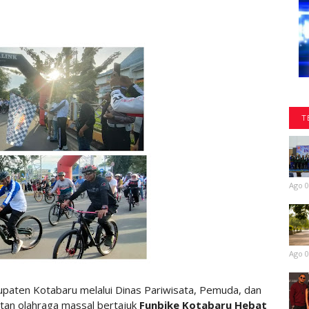
T
Ago 0
Ago 0
paten Kotabaru melalui Dinas Pariwisata, Pemuda, dan
tan olahraga massal bertajuk
Funbike Kotabaru Hebat