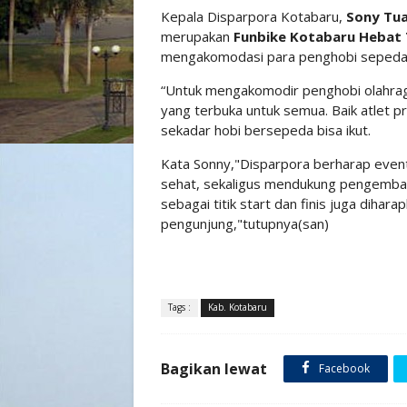
Kepala Disparpora Kotabaru,
Sony Tu
merupakan
Funbike Kotabaru Hebat 
mengakomodasi para penghobi sepeda
“Untuk mengakomodir penghobi olahra
yang terbuka untuk semua. Baik atlet
sekadar hobi bersepeda bisa ikut.
Kata Sonny,"Disparpora berharap event 
sehat, sekaligus mendukung pengembang
sebagai titik start dan finis juga dihar
pengunjung,"tutupnya(san)
Tags :
Kab. Kotabaru
Bagikan lewat
Facebook