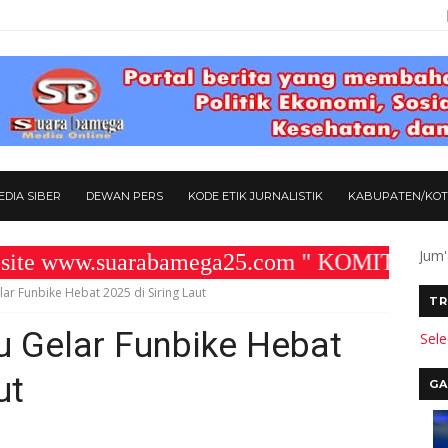
DIA SIBER
DEWAN PERS
KODE ETIK JURNALISTIK
KABUPATEN/KO
Jum'
 www.suarabamega25.com " KOMITMEN KAMI 
r Funbike Hebat 2025 di Siring Laut
TR
 Gelar Funbike Hebat
Sel
ut
GA