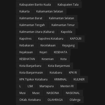
Kabupaten Barito Kuala
Kabupaten Tala
Kakarta
Kaliamantan Selatan
Kalimantan Barat
Kalimantan Selatan
Kalimantan Tengah
Kalimantan Timur
Kalimantan Utara (Kaltara)
Kapolda
Kapolres
Kapolres Kotabaru
KAPOLRI
Kebakaran
Kecelakaan
Kejagung
Kejaksaan
Kejari
KESEHATA
KESEHATAN
Kesenian
Kota
Kota Banjarbaru
Kota Banjarmasi
Kota Banjarmasin
Kotabaru
KPK RI
KPK Tipikor Kotabaru
KRIMINAL
KULINER
L
LSM
Martapura
Menteri RI
Musi
Music
NASIONA
NASIONAL
OKab. Kotabaru
OLAHRAGA
Olahrga