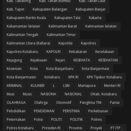
Kab. Tabalong
Kab. Tanah Bumbu
Kab. Tanah Laut
Kab. Tapin
Kabupaten Balangan
Kabupaten Banjar
Kabupaten Barito Kuala
Kabupaten Tala
Kakarta
Kaliamantan Selatan
Kalimantan Barat
Kalimantan Selatan
Kalimantan Tengah
Kalimantan Timur
Kalimantan Utara (Kaltara)
Kapolda
Kapolres
Kapolres Kotabaru
KAPOLRI
Kebakaran
Kecelakaan
Kejagung
Kejaksaan
Kejari
KESEHATA
KESEHATAN
Kesenian
Kota
Kota Banjarbaru
Kota Banjarmasi
Kota Banjarmasin
Kotabaru
KPK RI
KPK Tipikor Kotabaru
KRIMINAL
KULINER
L
LSM
Martapura
Menteri RI
Musi
Music
NASIONA
NASIONAL
OKab. Kotabaru
OLAHRAGA
Olahrga
Otomotif
Panglima TNI
Partai
Pebdidikan
PENDIDIKAN
PERISTIWA
Perkebunan
Peternakan
Polisi
POLITI
POLITIK
Polres
Polres Kotabaru
Presiden RI
Provinsi
Proyek
PT ITP .