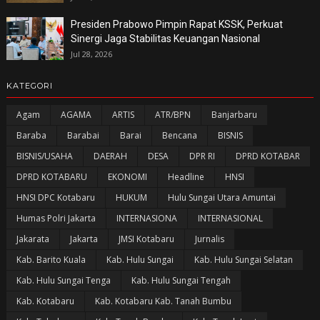
Presiden Prabowo Pimpin Rapat KSSK, Perkuat
Sinergi Jaga Stabilitas Keuangan Nasional
Jul 28, 2026
KATEGORI
Agam
AGAMA
ARTIS
ATR/BPN
Banjarbaru
Baraba
Barabai
Barai
Bencana
BISNIS
BISNIS/USAHA
DAERAH
DESA
DPR RI
DPRD KOTABAR
DPRD KOTABARU
EKONOMI
Headline
HNSI
HNSI DPC Kotabaru
HUKUM
Hulu Sungai Utara Amuntai
Humas Polri Jakarta
INTERNASIONA
INTERNASIONAL
Jakarata
Jakarta
JMSI Kotabaru
Jurnalis
Kab. Barito Kuala
Kab. Hulu Sungai
Kab. Hulu Sungai Selatan
Kab. Hulu Sungai Tenga
Kab. Hulu Sungai Tengah
Kab. Kotabaru
Kab. Kotabaru Kab. Tanah Bumbu