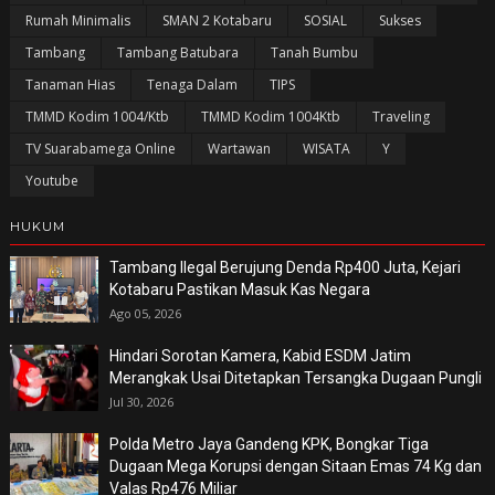
Rumah Minimalis
SMAN 2 Kotabaru
SOSIAL
Sukses
Tambang
Tambang Batubara
Tanah Bumbu
Tanaman Hias
Tenaga Dalam
TIPS
TMMD Kodim 1004/Ktb
TMMD Kodim 1004Ktb
Traveling
TV Suarabamega Online
Wartawan
WISATA
Y
Youtube
HUKUM
Tambang Ilegal Berujung Denda Rp400 Juta, Kejari
Kotabaru Pastikan Masuk Kas Negara
Ago 05, 2026
Hindari Sorotan Kamera, Kabid ESDM Jatim
Merangkak Usai Ditetapkan Tersangka Dugaan Pungli
Jul 30, 2026
Polda Metro Jaya Gandeng KPK, Bongkar Tiga
Dugaan Mega Korupsi dengan Sitaan Emas 74 Kg dan
Valas Rp476 Miliar