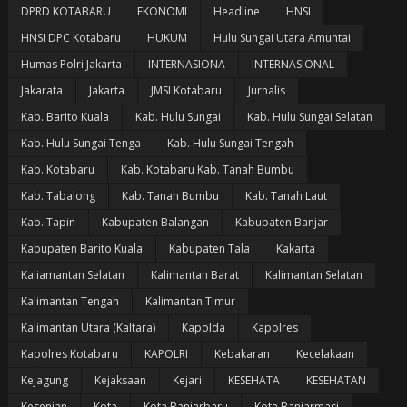
DPRD KOTABARU
EKONOMI
Headline
HNSI
HNSI DPC Kotabaru
HUKUM
Hulu Sungai Utara Amuntai
Humas Polri Jakarta
INTERNASIONA
INTERNASIONAL
Jakarata
Jakarta
JMSI Kotabaru
Jurnalis
Kab. Barito Kuala
Kab. Hulu Sungai
Kab. Hulu Sungai Selatan
Kab. Hulu Sungai Tenga
Kab. Hulu Sungai Tengah
Kab. Kotabaru
Kab. Kotabaru Kab. Tanah Bumbu
Kab. Tabalong
Kab. Tanah Bumbu
Kab. Tanah Laut
Kab. Tapin
Kabupaten Balangan
Kabupaten Banjar
Kabupaten Barito Kuala
Kabupaten Tala
Kakarta
Kaliamantan Selatan
Kalimantan Barat
Kalimantan Selatan
Kalimantan Tengah
Kalimantan Timur
Kalimantan Utara (Kaltara)
Kapolda
Kapolres
Kapolres Kotabaru
KAPOLRI
Kebakaran
Kecelakaan
Kejagung
Kejaksaan
Kejari
KESEHATA
KESEHATAN
Kesenian
Kota
Kota Banjarbaru
Kota Banjarmasi