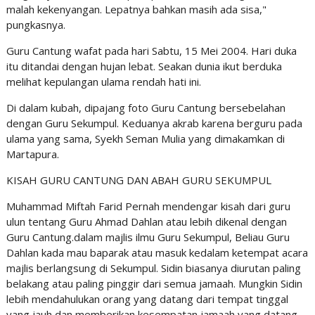
malah kekenyangan. Lepatnya bahkan masih ada sisa,"
pungkasnya.
Guru Cantung wafat pada hari Sabtu, 15 Mei 2004. Hari duka
itu ditandai dengan hujan lebat. Seakan dunia ikut berduka
melihat kepulangan ulama rendah hati ini.
Di dalam kubah, dipajang foto Guru Cantung bersebelahan
dengan Guru Sekumpul. Keduanya akrab karena berguru pada
ulama yang sama, Syekh Seman Mulia yang dimakamkan di
Martapura.
KISAH GURU CANTUNG DAN ABAH GURU SEKUMPUL
Muhammad Miftah Farid Pernah mendengar kisah dari guru
ulun tentang Guru Ahmad Dahlan atau lebih dikenal dengan
Guru Cantung.dalam majlis ilmu Guru Sekumpul, Beliau Guru
Dahlan kada mau baparak atau masuk kedalam ketempat acara
majlis berlangsung di Sekumpul. Sidin biasanya diurutan paling
belakang atau paling pinggir dari semua jamaah. Mungkin Sidin
lebih mendahulukan orang yang datang dari tempat tinggal
yang jauh dan memberikan kesempatan jamaah yang datang