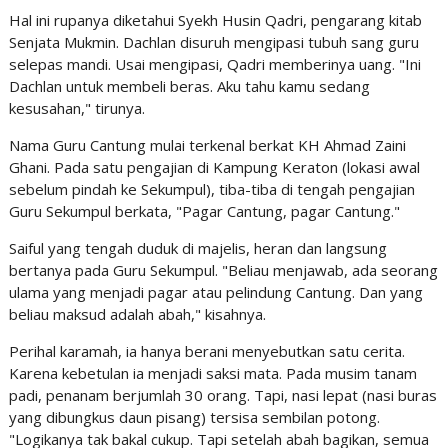
Hal ini rupanya diketahui Syekh Husin Qadri, pengarang kitab
Senjata Mukmin. Dachlan disuruh mengipasi tubuh sang guru
selepas mandi. Usai mengipasi, Qadri memberinya uang. "Ini
Dachlan untuk membeli beras. Aku tahu kamu sedang
kesusahan," tirunya.
Nama Guru Cantung mulai terkenal berkat KH Ahmad Zaini
Ghani. Pada satu pengajian di Kampung Keraton (lokasi awal
sebelum pindah ke Sekumpul), tiba-tiba di tengah pengajian
Guru Sekumpul berkata, "Pagar Cantung, pagar Cantung."
Saiful yang tengah duduk di majelis, heran dan langsung
bertanya pada Guru Sekumpul. "Beliau menjawab, ada seorang
ulama yang menjadi pagar atau pelindung Cantung. Dan yang
beliau maksud adalah abah," kisahnya.
Perihal karamah, ia hanya berani menyebutkan satu cerita.
Karena kebetulan ia menjadi saksi mata. Pada musim tanam
padi, penanam berjumlah 30 orang. Tapi, nasi lepat (nasi buras
yang dibungkus daun pisang) tersisa sembilan potong.
"Logikanya tak bakal cukup. Tapi setelah abah bagikan, semua