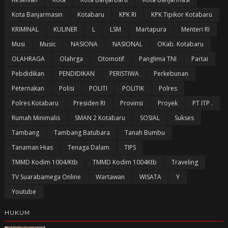
Kota Banjarmasin
Kotabaru
KPK RI
KPK Tipikor Kotabaru
KRIMINAL
KULINER
L
LSM
Martapura
Menteri RI
Musi
Music
NASIONA
NASIONAL
OKab. Kotabaru
OLAHRAGA
Olahrga
Otomotif
Panglima TNI
Partai
Pebdidikan
PENDIDIKAN
PERISTIWA
Perkebunan
Peternakan
Polisi
POLITI
POLITIK
Polres
Polres Kotabaru
Presiden RI
Provinsi
Proyek
PT ITP .
Rumah Minimalis
SMAN 2 Kotabaru
SOSIAL
Sukses
Tambang
Tambang Batubara
Tanah Bumbu
Tanaman Hias
Tenaga Dalam
TIPS
TMMD Kodim 1004/Ktb
TMMD Kodim 1004Ktb
Traveling
TV Suarabamega Online
Wartawan
WISATA
Y
Youtube
HUKUM