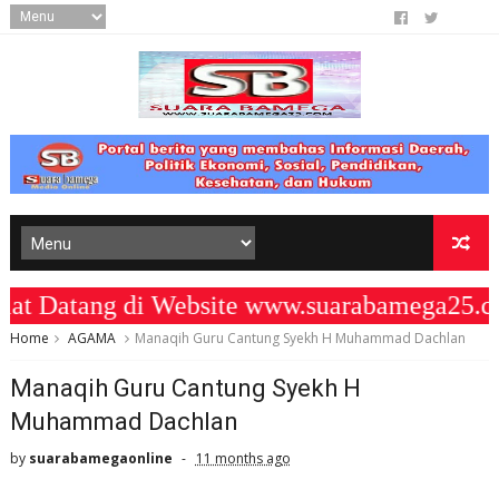
atang di Website www.suarabamega25.com
Home
AGAMA
Manaqih Guru Cantung Syekh H Muhammad Dachlan
Manaqih Guru Cantung Syekh H
Muhammad Dachlan
by
suarabamegaonline
11 months ago