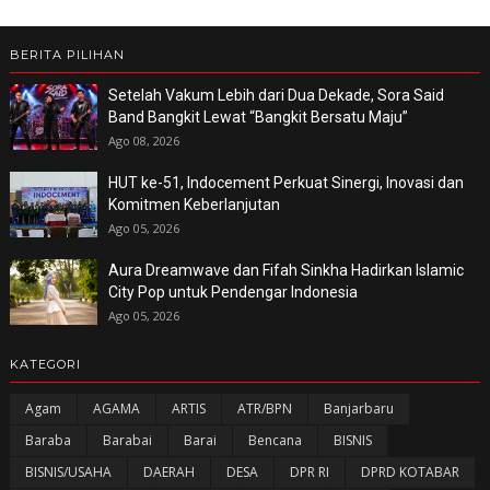
BERITA PILIHAN
Setelah Vakum Lebih dari Dua Dekade, Sora Said
Band Bangkit Lewat “Bangkit Bersatu Maju”
Ago 08, 2026
HUT ke-51, Indocement Perkuat Sinergi, Inovasi dan
Komitmen Keberlanjutan
Ago 05, 2026
Aura Dreamwave dan Fifah Sinkha Hadirkan Islamic
City Pop untuk Pendengar Indonesia
Ago 05, 2026
KATEGORI
Agam
AGAMA
ARTIS
ATR/BPN
Banjarbaru
Baraba
Barabai
Barai
Bencana
BISNIS
BISNIS/USAHA
DAERAH
DESA
DPR RI
DPRD KOTABAR