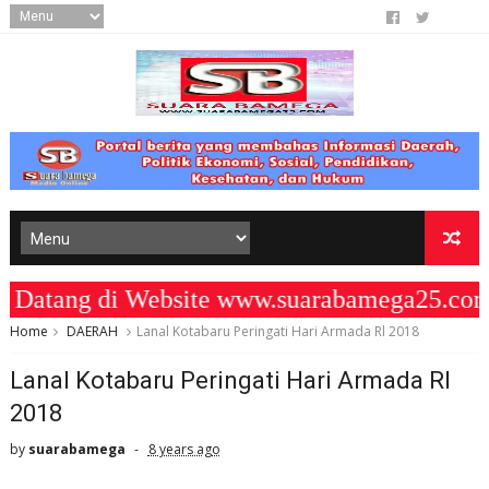
ang di Website www.suarabamega25.com "
Home
DAERAH
Lanal Kotabaru Peringati Hari Armada Rl 2018
Lanal Kotabaru Peringati Hari Armada Rl
2018
by
suarabamega
8 years ago