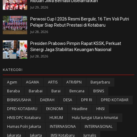
Ribuan Jiwa Berhasil Diselamatkan
Jul 29, 2026
Perwosi Cup I 2026 Resmi Bergulir, 16 Tim Voli Putri
Pelajar Siap Rebut Prestasi di Kotabaru
Jul 28, 2026
Presiden Prabowo Pimpin Rapat KSSK, Perkuat
Sinergi Jaga Stabilitas Keuangan Nasional
Jul 28, 2026
KATEGORI
Agam
AGAMA
ARTIS
ATR/BPN
Banjarbaru
Baraba
Barabai
Barai
Bencana
BISNIS
BISNIS/USAHA
DAERAH
DESA
DPR RI
DPRD KOTABAR
DPRD KOTABARU
EKONOMI
Headline
HNSI
HNSI DPC Kotabaru
HUKUM
Hulu Sungai Utara Amuntai
Humas Polri Jakarta
INTERNASIONA
INTERNASIONAL
Jakarata
Jakarta
JMSI Kotabaru
Jurnalis