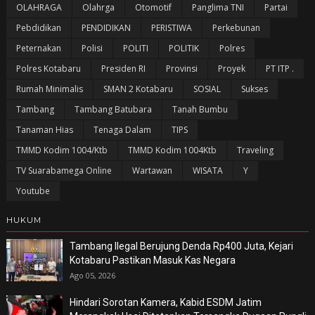
OLAHRAGA
Olahrga
Otomotif
Panglima TNI
Partai
Pebdidikan
PENDIDIKAN
PERISTIWA
Perkebunan
Peternakan
Polisi
POLITI
POLITIK
Polres
Polres Kotabaru
Presiden RI
Provinsi
Proyek
PT ITP .
Rumah Minimalis
SMAN 2 Kotabaru
SOSIAL
Sukses
Tambang
Tambang Batubara
Tanah Bumbu
Tanaman Hias
Tenaga Dalam
TIPS
TMMD Kodim 1004/Ktb
TMMD Kodim 1004Ktb
Traveling
TV Suarabamega Online
Wartawan
WISATA
Y
Youtube
HUKUM
Tambang Ilegal Berujung Denda Rp400 Juta, Kejari
Kotabaru Pastikan Masuk Kas Negara
Ago 05, 2026
Hindari Sorotan Kamera, Kabid ESDM Jatim