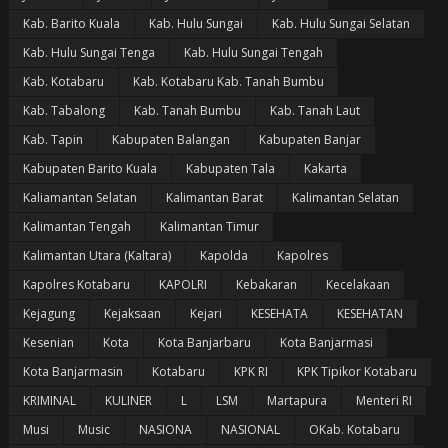
Kab. Barito Kuala
Kab. Hulu Sungai
Kab. Hulu Sungai Selatan
Kab. Hulu Sungai Tenga
Kab. Hulu Sungai Tengah
Kab. Kotabaru
Kab. Kotabaru Kab. Tanah Bumbu
Kab. Tabalong
Kab. Tanah Bumbu
Kab. Tanah Laut
Kab. Tapin
Kabupaten Balangan
Kabupaten Banjar
Kabupaten Barito Kuala
Kabupaten Tala
Kakarta
Kaliamantan Selatan
Kalimantan Barat
Kalimantan Selatan
Kalimantan Tengah
Kalimantan Timur
Kalimantan Utara (Kaltara)
Kapolda
Kapolres
Kapolres Kotabaru
KAPOLRI
Kebakaran
Kecelakaan
Kejagung
Kejaksaan
Kejari
KESEHATA
KESEHATAN
Kesenian
Kota
Kota Banjarbaru
Kota Banjarmasi
Kota Banjarmasin
Kotabaru
KPK RI
KPK Tipikor Kotabaru
KRIMINAL
KULINER
L
LSM
Martapura
Menteri RI
Musi
Music
NASIONA
NASIONAL
OKab. Kotabaru