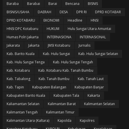
Baraba
Barabai
Barai
Bencana
BISNIS
BISNIS/USAHA
DAERAH
DESA
DPR RI
DPRD KOTABAR
DPRD KOTABARU
EKONOMI
Headline
HNSI
HNSI DPC Kotabaru
HUKUM
Hulu Sungai Utara Amuntai
Humas Polri Jakarta
INTERNASIONA
INTERNASIONAL
Jakarata
Jakarta
JMSI Kotabaru
Jurnalis
Kab. Barito Kuala
Kab. Hulu Sungai
Kab. Hulu Sungai Selatan
Kab. Hulu Sungai Tenga
Kab. Hulu Sungai Tengah
Kab. Kotabaru
Kab. Kotabaru Kab. Tanah Bumbu
Kab. Tabalong
Kab. Tanah Bumbu
Kab. Tanah Laut
Kab. Tapin
Kabupaten Balangan
Kabupaten Banjar
Kabupaten Barito Kuala
Kabupaten Tala
Kakarta
Kaliamantan Selatan
Kalimantan Barat
Kalimantan Selatan
Kalimantan Tengah
Kalimantan Timur
Kalimantan Utara (Kaltara)
Kapolda
Kapolres
Kapolres Kotabaru
KAPOLRI
Kebakaran
Kecelakaan