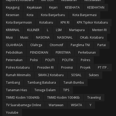
Kejagung
Kejaksaan
Kejari
KESEHATA
KESEHATAN
Kesenian
Kota
Kota Banjarbaru
Kota Banjarmasi
Kota Banjarmasin
Kotabaru
KPK RI
KPK Tipikor Kotabaru
KRIMINAL
KULINER
L
LSM
Martapura
Menteri RI
Musi
Music
NASIONA
NASIONAL
OKab. Kotabaru
OLAHRAGA
Olahrga
Otomotif
Panglima TNI
Partai
Pebdidikan
PENDIDIKAN
PERISTIWA
Perkebunan
Peternakan
Polisi
POLITI
POLITIK
Polres
Polres Kotabaru
Presiden RI
Provinsi
Proyek
PT ITP .
Rumah Minimalis
SMAN 2 Kotabaru
SOSIAL
Sukses
Tambang
Tambang Batubara
Tanah Bumbu
Tanaman Hias
Tenaga Dalam
TIPS
TMMD Kodim 1004/Ktb
TMMD Kodim 1004Ktb
Traveling
TV Suarabamega Online
Wartawan
WISATA
Y
Youtube