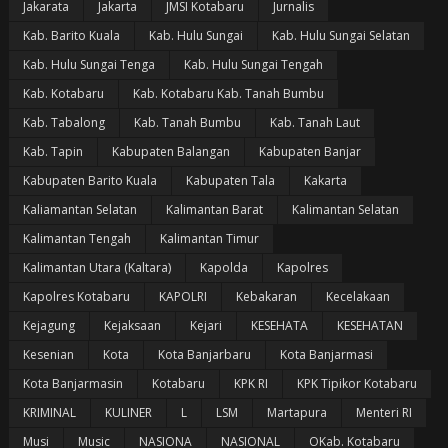
Jakarata
Jakarta
JMSI Kotabaru
Jurnalis
Kab. Barito Kuala
Kab. Hulu Sungai
Kab. Hulu Sungai Selatan
Kab. Hulu Sungai Tenga
Kab. Hulu Sungai Tengah
Kab. Kotabaru
Kab. Kotabaru Kab. Tanah Bumbu
Kab. Tabalong
Kab. Tanah Bumbu
Kab. Tanah Laut
Kab. Tapin
Kabupaten Balangan
Kabupaten Banjar
Kabupaten Barito Kuala
Kabupaten Tala
Kakarta
Kaliamantan Selatan
Kalimantan Barat
Kalimantan Selatan
Kalimantan Tengah
Kalimantan Timur
Kalimantan Utara (Kaltara)
Kapolda
Kapolres
Kapolres Kotabaru
KAPOLRI
Kebakaran
Kecelakaan
Kejagung
Kejaksaan
Kejari
KESEHATA
KESEHATAN
Kesenian
Kota
Kota Banjarbaru
Kota Banjarmasi
Kota Banjarmasin
Kotabaru
KPK RI
KPK Tipikor Kotabaru
KRIMINAL
KULINER
L
LSM
Martapura
Menteri RI
Musi
Music
NASIONA
NASIONAL
OKab. Kotabaru