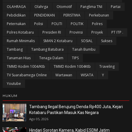
OLAHRAGA
Olahrga
Otomotif
Panglima TNI
Partai
Pebdidikan
PENDIDIKAN
PERISTIWA
Perkebunan
Peternakan
Polisi
POLITI
POLITIK
Polres
Polres Kotabaru
Presiden RI
Provinsi
Proyek
PT ITP .
Rumah Minimalis
SMAN 2 Kotabaru
SOSIAL
Sukses
Tambang
Tambang Batubara
Tanah Bumbu
Tanaman Hias
Tenaga Dalam
TIPS
TMMD Kodim 1004/Ktb
TMMD Kodim 1004Ktb
Traveling
TV Suarabamega Online
Wartawan
WISATA
Y
Youtube
HUKUM
Tambang Ilegal Berujung Denda Rp400 Juta, Kejari
Kotabaru Pastikan Masuk Kas Negara
Ago 05, 2026
Hindari Sorotan Kamera, Kabid ESDM Jatim