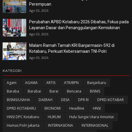
Perempuan
Ago 03, 2026
Perubahan APBD Kotabaru 2026 Dibahas, Fokus pada
Layanan Dasar dan Penanggulangan Kemiskinan
Ago 03, 2026
Malam Ramah Tamah KRI Banjarmasin-592 di
Kotabaru, Perkuat Kebersamaan TNI-Polri
Ago 03, 2026
KATEGORI
Agam
AGAMA
ARTIS
ATR/BPN
Banjarbaru
Baraba
Barabai
Barai
Bencana
BISNIS
BISNIS/USAHA
DAERAH
DESA
DPR RI
DPRD KOTABAR
DPRD KOTABARU
EKONOMI
Headline
HNSI
HNSI DPC Kotabaru
HUKUM
Hulu Sungai Utara Amuntai
Humas Polri Jakarta
INTERNASIONA
INTERNASIONAL