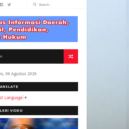
TA
s, 06 Agustus 2026
OMITMEN KAMI MEMBANGUN MEDIA YANG AKUR
ANSLATE
ect Language
▼
LERI VIDEO