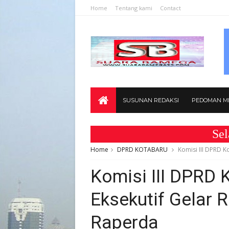
Home
Tentang kami
Contact
SUSUNAN REDAKSI
PEDOMAN ME
Selamat Datan
Home
DPRD KOTABARU
Komisi III DPRD 
Komisi III DPRD
Eksekutif Gelar
Raperda