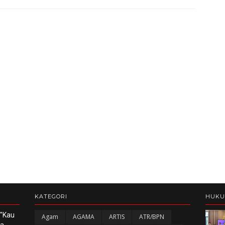
KATEGORI
HUK
 "Kau
Agam
AGAMA
ARTIS
ATR/BPN
ka