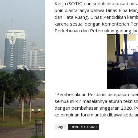
Kerja (SOTK) dan sudah disepakati ant
poin diantaranya bahwa Dinas Bina Ma
dan Tata Ruang, Dinas Pendidikan kemb
karena sesuai dengan Kementerian Pend
Perkebunan dan Peternakan gabung jadi
"Pemberlakuan Perda ini disepakati ber
semua ini klir masalahnya aturan teknis
dengan pembahasan anggaran 2020. Poin
ke pimpinan forum untuk dibawa kedal
Tags :
DPRD KOTABARU