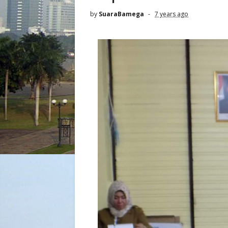
by
SuaraBamega
7 years ago