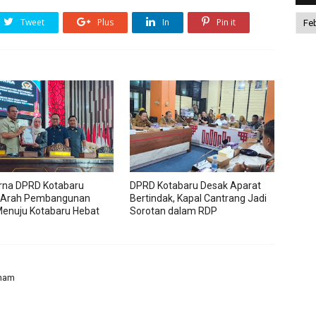
Tweet
Plus
In
Pin it
rna DPRD Kotabaru
DPRD Kotabaru Desak Aparat
 Arah Pembangunan
Bertindak, Kapal Cantrang Jadi
enuju Kotabaru Hebat
Sorotan dalam RDP
mham