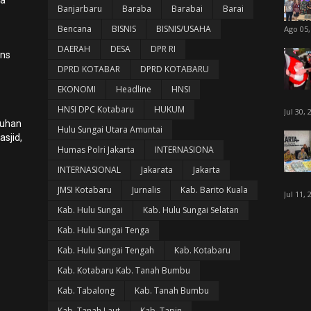
Banjarbaru
Baraba
Barabai
Barai
Bencana
BISNIS
BISNIS/USAHA
Ago 05,
DAERAH
DESA
DPR RI
ans
DPRD KOTABAR
DPRD KOTABARU
EKONOMI
Headline
HNSI
HNSI DPC Kotabaru
HUKUM
Jul 30, 
luhan
Hulu Sungai Utara Amuntai
sjid,
Humas Polri Jakarta
INTERNASIONA
INTERNASIONAL
Jakarata
Jakarta
JMSI Kotabaru
Jurnalis
Kab. Barito Kuala
Jul 11, 
Kab. Hulu Sungai
Kab. Hulu Sungai Selatan
Kab. Hulu Sungai Tenga
Kab. Hulu Sungai Tengah
Kab. Kotabaru
Kab. Kotabaru Kab. Tanah Bumbu
Kab. Tabalong
Kab. Tanah Bumbu
Kab. Tanah Laut
Kab. Tapin