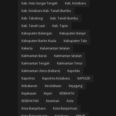
Kab. Hulu Sungai Tengah
Kab. Kotabaru
Kab. Kotabaru Kab. Tanah Bumbu
Kab. Tabalong
Kab. Tanah Bumbu
Kab. Tanah Laut
Kab. Tapin
Kabupaten Balangan
Kabupaten Banjar
Kabupaten Barito Kuala
Kabupaten Tala
Kakarta
Kaliamantan Selatan
Kalimantan Barat
Kalimantan Selatan
Kalimantan Tengah
Kalimantan Timur
Kalimantan Utara (Kaltara)
Kapolda
Kapolres
Kapolres Kotabaru
KAPOLRI
Kebakaran
Kecelakaan
Kejagung
Kejaksaan
Kejari
KESEHATA
KESEHATAN
Kesenian
Kota
Kota Banjarbaru
Kota Banjarmasi
Kota Banjarmasin
Kotabaru
KPK RI