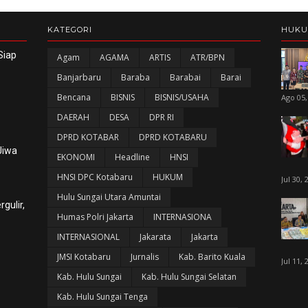
KATEGORI
HUK
Siap
Agam
AGAMA
ARTIS
ATR/BPN
Banjarbaru
Baraba
Barabai
Barai
Bencana
BISNIS
BISNIS/USAHA
Ago 05,
DAERAH
DESA
DPR RI
DPRD KOTABAR
DPRD KOTABARU
Jiwa
EKONOMI
Headline
HNSI
HNSI DPC Kotabaru
HUKUM
Jul 30, 
Hulu Sungai Utara Amuntai
gulir,
Humas Polri Jakarta
INTERNASIONA
INTERNASIONAL
Jakarata
Jakarta
JMSI Kotabaru
Jurnalis
Kab. Barito Kuala
Jul 11, 
Kab. Hulu Sungai
Kab. Hulu Sungai Selatan
Kab. Hulu Sungai Tenga