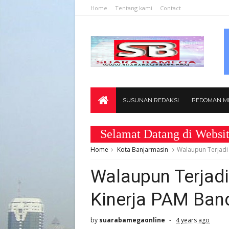
Home
Tentang kami
Contact
SUSUNAN REDAKSI
PEDOMAN ME
Selamat Datang di Website w
Home
Kota Banjarmasin
Walaupun Terjadi
Walaupun Terjad
Kinerja PAM Ban
by
suarabamegaonline
4 years ago