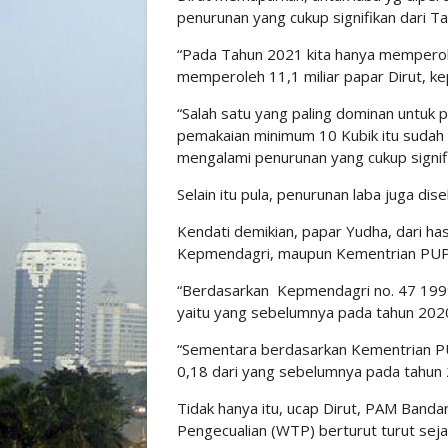
penurunan yang cukup signifikan dari T
“Pada Tahun 2021 kita hanya memperoleh
memperoleh 11,1 miliar papar Dirut, k
“Salah satu yang paling dominan untuk 
pemakaian minimum 10 Kubik itu sudah
mengalami penurunan yang cukup signifik
Selain itu pula, penurunan laba juga di
Kendati demikian, papar Yudha, dari hasi
Kepmendagri, maupun Kementrian PUPR
“Berdasarkan Kepmendagri no. 47 1999
yaitu yang sebelumnya pada tahun 2020
“Sementara berdasarkan Kementrian PU
0,18 dari yang sebelumnya pada tahun
Tidak hanya itu, ucap Dirut, PAM Band
Pengecualian (WTP) berturut turut sej