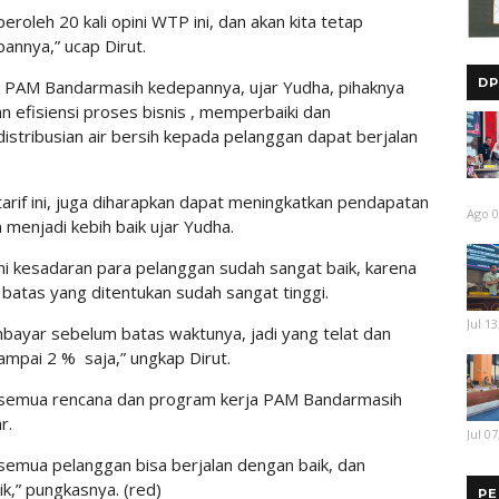
eroleh 20 kali opini WTP ini, dan akan kita tetap
nnya,” ucap Dirut.
DP
a PAM Bandarmasih kedepannya, ujar Yudha, pihaknya
an efisiensi proses bisnis , memperbaiki dan
stribusian air bersih kepada pelanggan dapat berjalan
tarif ini, juga diharapkan dapat meningkatkan pendapatan
Ago 0
menjadi kebih baik ujar Yudha.
ni kesadaran para pelanggan sudah sangat baik, karena
atas yang ditentukan sudah sangat tinggi.
Jul 13
bayar sebelum batas waktunya, jadi yang telat dan
ampai 2 % saja,” ungkap Dirut.
 semua rencana dan program kerja PAM Bandarmasih
r.
Jul 07
e semua pelanggan bisa berjalan dengan baik, dan
k,” pungkasnya. (red)
PE