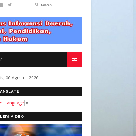
TA
s, 06 Agustus 2026
MBANGUN MEDIA YANG AKURAT DAN BERMANFA
ANSLATE
ect Language
▼
LERI VIDEO