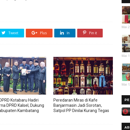
Mai 2
Tweet
Plus
In
Pin it
Mai 1
Mai 1
PE
DPRD Kotabaru Hadiri
Peredaran Miras di Kafe
rna DPRD Kalsel, Dukung
Banjarmasin Jadi Sorotan,
abupaten Kambatang
Satpol PP Dinilai Kurang Tegas
AR