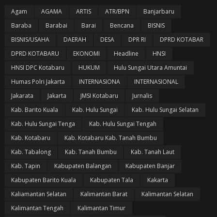
Agam
AGAMA
ARTIS
ATR/BPN
Banjarbaru
Baraba
Barabai
Barai
Bencana
BISNIS
BISNIS/USAHA
DAERAH
DESA
DPR RI
DPRD KOTABAR
DPRD KOTABARU
EKONOMI
Headline
HNSI
HNSI DPC Kotabaru
HUKUM
Hulu Sungai Utara Amuntai
Humas Polri Jakarta
INTERNASIONA
INTERNASIONAL
Jakarata
Jakarta
JMSI Kotabaru
Jurnalis
Kab. Barito Kuala
Kab. Hulu Sungai
Kab. Hulu Sungai Selatan
Kab. Hulu Sungai Tenga
Kab. Hulu Sungai Tengah
Kab. Kotabaru
Kab. Kotabaru Kab. Tanah Bumbu
Kab. Tabalong
Kab. Tanah Bumbu
Kab. Tanah Laut
Kab. Tapin
Kabupaten Balangan
Kabupaten Banjar
Kabupaten Barito Kuala
Kabupaten Tala
Kakarta
Kaliamantan Selatan
Kalimantan Barat
Kalimantan Selatan
Kalimantan Tengah
Kalimantan Timur