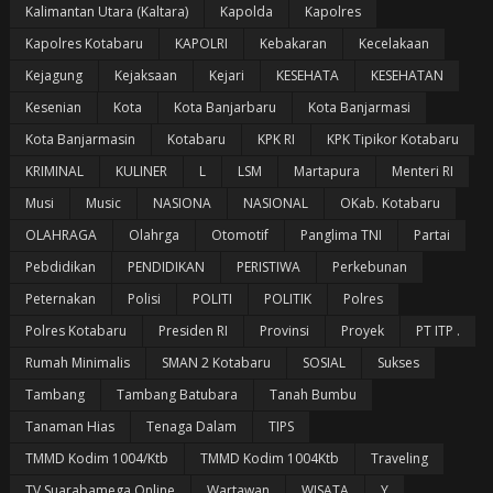
Kalimantan Utara (Kaltara)
Kapolda
Kapolres
Kapolres Kotabaru
KAPOLRI
Kebakaran
Kecelakaan
Kejagung
Kejaksaan
Kejari
KESEHATA
KESEHATAN
Kesenian
Kota
Kota Banjarbaru
Kota Banjarmasi
Kota Banjarmasin
Kotabaru
KPK RI
KPK Tipikor Kotabaru
KRIMINAL
KULINER
L
LSM
Martapura
Menteri RI
Musi
Music
NASIONA
NASIONAL
OKab. Kotabaru
OLAHRAGA
Olahrga
Otomotif
Panglima TNI
Partai
Pebdidikan
PENDIDIKAN
PERISTIWA
Perkebunan
Peternakan
Polisi
POLITI
POLITIK
Polres
Polres Kotabaru
Presiden RI
Provinsi
Proyek
PT ITP .
Rumah Minimalis
SMAN 2 Kotabaru
SOSIAL
Sukses
Tambang
Tambang Batubara
Tanah Bumbu
Tanaman Hias
Tenaga Dalam
TIPS
TMMD Kodim 1004/Ktb
TMMD Kodim 1004Ktb
Traveling
TV Suarabamega Online
Wartawan
WISATA
Y