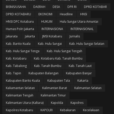
BISNIS/USAHA
DAERAH
DESA
DPR RI
DPRD KOTABAR
DPRD KOTABARU
EKONOMI
Headline
HNSI
HNSI DPC Kotabaru
HUKUM
Hulu Sungai Utara Amuntai
Humas Polri Jakarta
INTERNASIONA
INTERNASIONAL
Jakarata
Jakarta
JMSI Kotabaru
Jurnalis
Kab. Barito Kuala
Kab. Hulu Sungai
Kab. Hulu Sungai Selatan
Kab. Hulu Sungai Tenga
Kab. Hulu Sungai Tengah
Kab. Kotabaru
Kab. Kotabaru Kab. Tanah Bumbu
Kab. Tabalong
Kab. Tanah Bumbu
Kab. Tanah Laut
Kab. Tapin
Kabupaten Balangan
Kabupaten Banjar
Kabupaten Barito Kuala
Kabupaten Tala
Kakarta
Kaliamantan Selatan
Kalimantan Barat
Kalimantan Selatan
Kalimantan Tengah
Kalimantan Timur
Kalimantan Utara (Kaltara)
Kapolda
Kapolres
Kapolres Kotabaru
KAPOLRI
Kebakaran
Kecelakaan