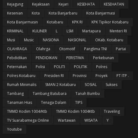
Kejagung
Kejaksaan
Kejari
KESEHATA
KESEHATAN
Kesenian
Kota
Kota Banjarbaru
Kota Banjarmasi
Kota Banjarmasin
Kotabaru
KPK RI
KPK Tipikor Kotabaru
KRIMINAL
KULINER
L
LSM
Martapura
Menteri RI
Musi
Music
NASIONA
NASIONAL
OKab. Kotabaru
OLAHRAGA
Olahrga
Otomotif
Panglima TNI
Partai
Pebdidikan
PENDIDIKAN
PERISTIWA
Perkebunan
Peternakan
Polisi
POLITI
POLITIK
Polres
Polres Kotabaru
Presiden RI
Provinsi
Proyek
PT ITP .
Rumah Minimalis
SMAN 2 Kotabaru
SOSIAL
Sukses
Tambang
Tambang Batubara
Tanah Bumbu
Tanaman Hias
Tenaga Dalam
TIPS
TMMD Kodim 1004/Ktb
TMMD Kodim 1004Ktb
Traveling
TV Suarabamega Online
Wartawan
WISATA
Y
Youtube