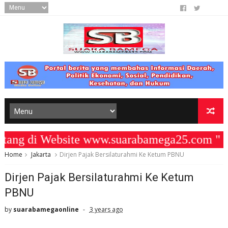
g di Website www.suarabamega25.com " K
Home
Jakarta
Dirjen Pajak Bersilaturahmi Ke Ketum PBNU
Dirjen Pajak Bersilaturahmi Ke Ketum
PBNU
by
suarabamegaonline
3 years ago