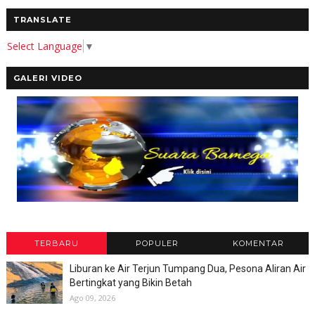
TRANSLATE
Select Language
▼
GALERI VIDEO
TERBARU
POPULER
KOMENTAR
Liburan ke Air Terjun Tumpang Dua, Pesona Aliran Air
Bertingkat yang Bikin Betah
Ago 09, 2026