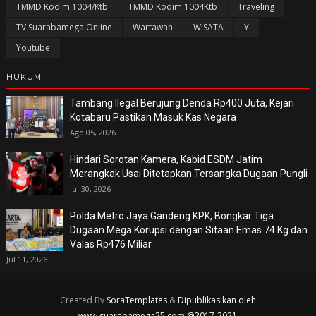
TMMD Kodim 1004/Ktb
TMMD Kodim 1004Ktb
Traveling
TV Suarabamega Online
Wartawan
WISATA
Y
Youtube
HUKUM
Tambang Ilegal Berujung Denda Rp400 Juta, Kejari
Kotabaru Pastikan Masuk Kas Negara
Ago 05, 2026
Hindari Sorotan Kamera, Kabid ESDM Jatim
Merangkak Usai Ditetapkan Tersangka Dugaan Pungli
Jul 30, 2026
Polda Metro Jaya Gandeng KPK, Bongkar Tiga
Dugaan Mega Korupsi dengan Sitaan Emas 74 Kg dan
Valas Rp476 Miliar
Jul 11, 2026
Created By
SoraTemplates
&
Dipublikasikan oleh
www.suarabamega25.com @2017-2021