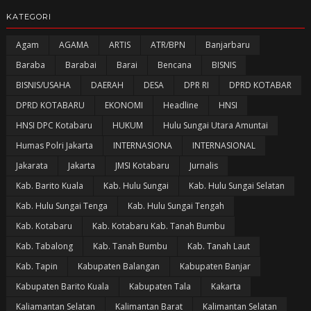
KATEGORI
Agam
AGAMA
ARTIS
ATR/BPN
Banjarbaru
Baraba
Barabai
Barai
Bencana
BISNIS
BISNIS/USAHA
DAERAH
DESA
DPR RI
DPRD KOTABAR
DPRD KOTABARU
EKONOMI
Headline
HNSI
HNSI DPC Kotabaru
HUKUM
Hulu Sungai Utara Amuntai
Humas Polri Jakarta
INTERNASIONA
INTERNASIONAL
Jakarata
Jakarta
JMSI Kotabaru
Jurnalis
Kab. Barito Kuala
Kab. Hulu Sungai
Kab. Hulu Sungai Selatan
Kab. Hulu Sungai Tenga
Kab. Hulu Sungai Tengah
Kab. Kotabaru
Kab. Kotabaru Kab. Tanah Bumbu
Kab. Tabalong
Kab. Tanah Bumbu
Kab. Tanah Laut
Kab. Tapin
Kabupaten Balangan
Kabupaten Banjar
Kabupaten Barito Kuala
Kabupaten Tala
Kakarta
Kaliamantan Selatan
Kalimantan Barat
Kalimantan Selatan