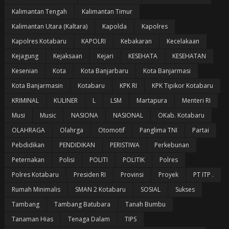
Kalimantan Tengah
Kalimantan Timur
Kalimantan Utara (Kaltara)
Kapolda
Kapolres
Kapolres Kotabaru
KAPOLRI
Kebakaran
Kecelakaan
Kejagung
Kejaksaan
Kejari
KESEHATA
KESEHATAN
Kesenian
Kota
Kota Banjarbaru
Kota Banjarmasi
Kota Banjarmasin
Kotabaru
KPK RI
KPK Tipikor Kotabaru
KRIMINAL
KULINER
L
LSM
Martapura
Menteri RI
Musi
Music
NASIONA
NASIONAL
OKab. Kotabaru
OLAHRAGA
Olahrga
Otomotif
Panglima TNI
Partai
Pebdidikan
PENDIDIKAN
PERISTIWA
Perkebunan
Peternakan
Polisi
POLITI
POLITIK
Polres
Polres Kotabaru
Presiden RI
Provinsi
Proyek
PT ITP .
Rumah Minimalis
SMAN 2 Kotabaru
SOSIAL
Sukses
Tambang
Tambang Batubara
Tanah Bumbu
Tanaman Hias
Tenaga Dalam
TIPS