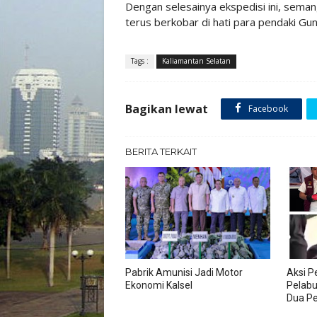
Dengan selesainya ekspedisi ini, sema
terus berkobar di hati para pendaki Gu
Tags :
Kaliamantan Selatan
Bagikan lewat
Facebook
BERITA TERKAIT
Pabrik Amunisi Jadi Motor
Aksi P
Ekonomi Kalsel
Pelabu
Dua Pe