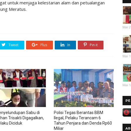
ngat untuk menjaga kelestarian alam dan petualangan
nung Meratus.
Mai 2
Tweet
Plus
In
Pin it
Mai 1
Mai 1
PE
enyelundupan Sabu di
Polisi Tegas Berantas BBM
han Trisakti Digagalkan,
Ilegal, Pelaku Terancam 6
laku Diciduk
Tahun Penjara dan Denda Rp60
Miliar
AR