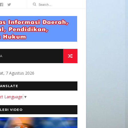
TA
at, 7 Agustus 2026
RMANFAAT BAGI MASYARAKAT " Alamat Redak
ANSLATE
ect Language
▼
LERI VIDEO