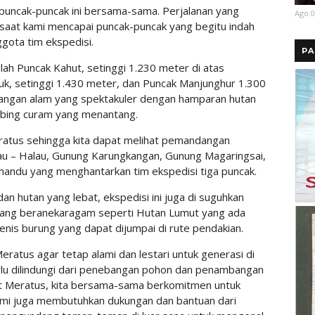
puncak-puncak ini bersama-sama. Perjalanan yang
Ago 0
 saat kami mencapai puncak-puncak yang begitu indah
nggota tim ekspedisi.
PA
ah Puncak Kahut, setinggi 1.230 meter di atas
riuk, setinggi 1.430 meter, dan Puncak Manjunghur 1.300
ngan alam yang spektakuler dengan hamparan hutan
tebing curam yang menantang.
ratus sehingga kita dapat melihat pemandangan
u – Halau, Gunung Karungkangan, Gunung Magaringsai,
emandu yang menghantarkan tim ekspedisi tiga puncak.
n hutan yang lebat, ekspedisi ini juga di suguhkan
yang beranekaragam seperti Hutan Lumut yang ada
enis burung yang dapat dijumpai di rute pendakian.
eratus agar tetap alami dan lestari untuk generasi di
rlu dilindungi dari penebangan pohon dan penambangan
at Meratus, kita bersama-sama berkomitmen untuk
mi juga membutuhkan dukungan dan bantuan dari