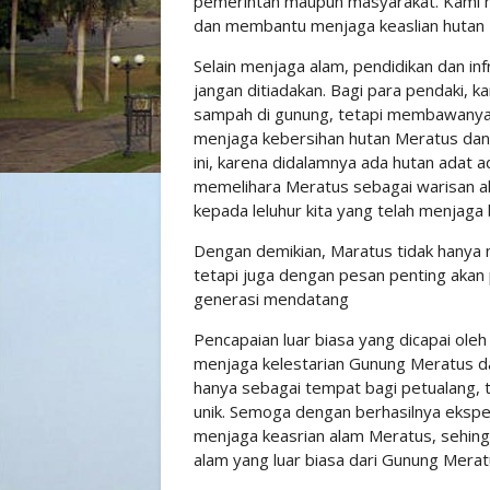
pemerintah maupun masyarakat. Kami 
dan membantu menjaga keaslian hutan
Selain menjaga alam, pendidikan dan infr
jangan ditiadakan. Bagi para pendaki,
sampah di gunung, tetapi membawanya k
menjaga kebersihan hutan Meratus da
ini, karena didalamnya ada hutan adat a
memelihara Meratus sebagai warisan al
kepada leluhur kita yang telah menjaga
Dengan demikian, Maratus tidak hanya
tetapi juga dengan pesan penting akan
generasi mendatang
Pencapaian luar biasa yang dicapai oleh
menjaga kelestarian Gunung Meratus da
hanya sebagai tempat bagi petualang, t
unik. Semoga dengan berhasilnya ekspedi
menjaga keasrian alam Meratus, sehin
alam yang luar biasa dari Gunung Merat