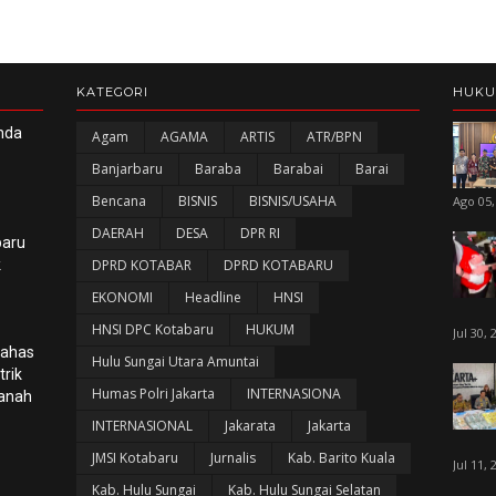
KATEGORI
HUK
nda
Agam
AGAMA
ARTIS
ATR/BPN
Banjarbaru
Baraba
Barabai
Barai
Bencana
BISNIS
BISNIS/USAHA
Ago 05,
DAERAH
DESA
DPR RI
baru
k
DPRD KOTABAR
DPRD KOTABARU
EKONOMI
Headline
HNSI
HNSI DPC Kotabaru
HUKUM
Jul 30, 
Bahas
Hulu Sungai Utara Amuntai
rik
Humas Polri Jakarta
INTERNASIONA
panah
INTERNASIONAL
Jakarata
Jakarta
JMSI Kotabaru
Jurnalis
Kab. Barito Kuala
Jul 11, 
Kab. Hulu Sungai
Kab. Hulu Sungai Selatan