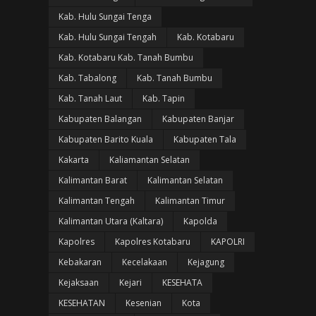
Kab. Hulu Sungai Tenga
Kab. Hulu Sungai Tengah
Kab. Kotabaru
Kab. Kotabaru Kab. Tanah Bumbu
Kab. Tabalong
Kab. Tanah Bumbu
Kab. Tanah Laut
Kab. Tapin
Kabupaten Balangan
Kabupaten Banjar
Kabupaten Barito Kuala
Kabupaten Tala
Kakarta
Kaliamantan Selatan
Kalimantan Barat
Kalimantan Selatan
Kalimantan Tengah
Kalimantan Timur
Kalimantan Utara (Kaltara)
Kapolda
Kapolres
Kapolres Kotabaru
KAPOLRI
Kebakaran
Kecelakaan
Kejagung
Kejaksaan
Kejari
KESEHATA
KESEHATAN
Kesenian
Kota