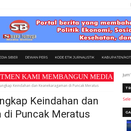
DIA SIBER
DEWAN PERS
KODE ETIK JURNALISTIK
KABUPATEN/KO
Jum'
AMI MEMBANGUN MEDIA YANG AKURAT DAN BE
gungkap Keindahan dan Keanekaragaman di Puncak Meratus
TR
ngkap Keindahan dan
Sel
 di Puncak Meratus
GA