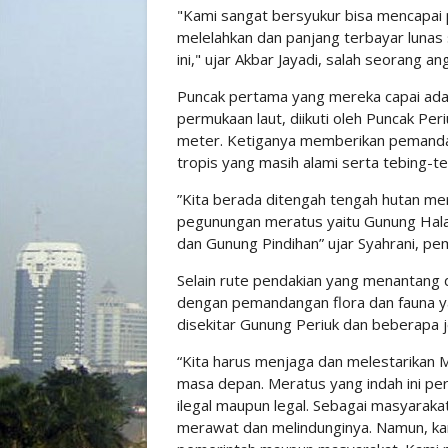
"Kami sangat bersyukur bisa mencapai 
melelahkan dan panjang terbayar lunas
ini," ujar Akbar Jayadi, salah seorang a
Puncak pertama yang mereka capai adal
permukaan laut, diikuti oleh Puncak Pe
meter. Ketiganya memberikan pemanda
tropis yang masih alami serta tebing-
”Kita berada ditengah tengah hutan me
pegunungan meratus yaitu Gunung Hala
dan Gunung Pindihan” ujar Syahrani, p
Selain rute pendakian yang menantang da
dengan pemandangan flora dan fauna 
disekitar Gunung Periuk dan beberapa j
“Kita harus menjaga dan melestarikan M
masa depan. Meratus yang indah ini pe
ilegal maupun legal. Sebagai masyarak
merawat dan melindunginya. Namun, ka