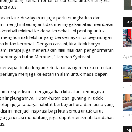
mengundang teman-teman di luar sana untuk mengenal
 Meratus.
astruktur di wilayah ini juga perlu ditingkatkan dan
DP
 kami menghimbau agar tidak meninggalkan atau membakar
embali minimal ke desa terdekat. Ini penting untuk
n menghormati leluhur yang bersemayam di pegunungan
da hutan keramat. Dengan cara ini, kita tidak hanya
am, tetapi juga meneruskan nilai-nilai dan penghormatan
 bentangan hutan Meratus.," tambah Syahrani.
Ago 0
 menyapa dunia dengan keindahan yang mereka temukan,
 perlunya menjaga kelestarian alam untuk masa depan
Jul 13
 tim ekspedisi ini mengingatkan kita akan pentingnya
n lingkungannya. Hutan-hutan dan gunung ini tidak
etapi juga sebagai habitat berbagai flora dan fauna yang
si ini menjadi inspirasi bagi kita semua untuk turut
Jul 07
gga generasi mendatang juga dapat menikmati keindahan
us.
PE