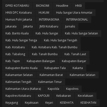
DPRD KOTABARU
EKONOMI
Headline
HNSI
HNSI DPC Kotabaru
HUKUM
Hulu Sungai Utara Amuntai
Humas Polri Jakarta
INTERNASIONA
INTERNASIONAL
Jakarata
Jakarta
JMSI Kotabaru
Jurnalis
Kab. Barito Kuala
Kab. Hulu Sungai
Kab. Hulu Sungai Selatan
Kab. Hulu Sungai Tenga
Kab. Hulu Sungai Tengah
Kab. Kotabaru
Kab. Kotabaru Kab. Tanah Bumbu
Kab. Tabalong
Kab. Tanah Bumbu
Kab. Tanah Laut
Kab. Tapin
Kabupaten Balangan
Kabupaten Banjar
Kabupaten Barito Kuala
Kabupaten Tala
Kakarta
Kaliamantan Selatan
Kalimantan Barat
Kalimantan Selatan
Kalimantan Tengah
Kalimantan Timur
Kalimantan Utara (Kaltara)
Kapolda
Kapolres
Kapolres Kotabaru
KAPOLRI
Kebakaran
Kecelakaan
Kejagung
Kejaksaan
Kejari
KESEHATA
KESEHATAN