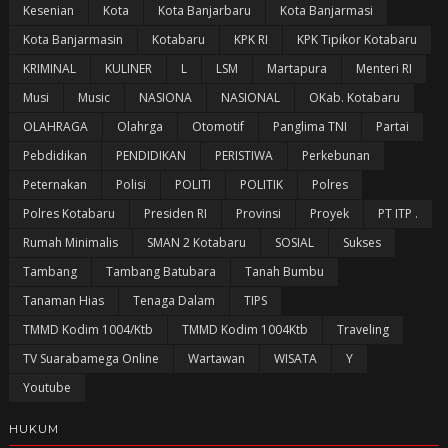
Kesenian
Kota
Kota Banjarbaru
Kota Banjarmasi
Kota Banjarmasin
Kotabaru
KPK RI
KPK Tipikor Kotabaru
KRIMINAL
KULINER
L
LSM
Martapura
Menteri RI
Musi
Music
NASIONA
NASIONAL
OKab. Kotabaru
OLAHRAGA
Olahrga
Otomotif
Panglima TNI
Partai
Pebdidikan
PENDIDIKAN
PERISTIWA
Perkebunan
Peternakan
Polisi
POLITI
POLITIK
Polres
Polres Kotabaru
Presiden RI
Provinsi
Proyek
PT ITP .
Rumah Minimalis
SMAN 2 Kotabaru
SOSIAL
Sukses
Tambang
Tambang Batubara
Tanah Bumbu
Tanaman Hias
Tenaga Dalam
TIPS
TMMD Kodim 1004/Ktb
TMMD Kodim 1004Ktb
Traveling
TV Suarabamega Online
Wartawan
WISATA
Y
Youtube
HUKUM