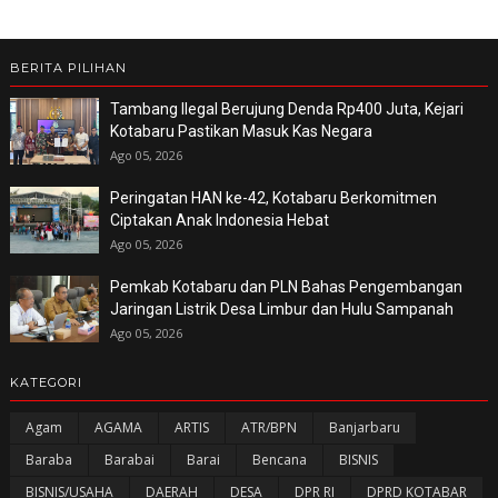
BERITA PILIHAN
Tambang Ilegal Berujung Denda Rp400 Juta, Kejari
Kotabaru Pastikan Masuk Kas Negara
Ago 05, 2026
Peringatan HAN ke-42, Kotabaru Berkomitmen
Ciptakan Anak Indonesia Hebat
Ago 05, 2026
Pemkab Kotabaru dan PLN Bahas Pengembangan
Jaringan Listrik Desa Limbur dan Hulu Sampanah
Ago 05, 2026
KATEGORI
Agam
AGAMA
ARTIS
ATR/BPN
Banjarbaru
Baraba
Barabai
Barai
Bencana
BISNIS
BISNIS/USAHA
DAERAH
DESA
DPR RI
DPRD KOTABAR