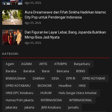
Ago 05, 2026
Aura Dreamwave dan Fifah Sinkha Hadirkan Islamic
City Pop untuk Pendengar Indonesia
Ago 05, 2026
Dari Figuran ke Layar Lebar, Bang Jopanda Buktikan
Mimpi Bisa Jadi Nyata
Ago 05, 2026
KATEGORI
Agam
AGAMA
ARTIS
ATR/BPN
Banjarbaru
Baraba
Barabai
Barai
Bencana
BISNIS
BISNIS/USAHA
DAERAH
DESA
DPR RI
DPRD KOTABAR
DPRD KOTABARU
EKONOMI
Headline
HNSI
HNSI DPC Kotabaru
HUKUM
Hulu Sungai Utara Amuntai
Humas Polri Jakarta
INTERNASIONA
INTERNASIONAL
Jakarata
Jakarta
JMSI Kotabaru
Jurnalis