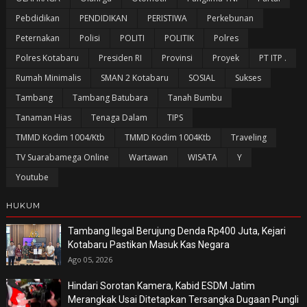
Pebdidikan
PENDIDIKAN
PERISTIWA
Perkebunan
Peternakan
Polisi
POLITI
POLITIK
Polres
Polres Kotabaru
Presiden RI
Provinsi
Proyek
PT ITP .
Rumah Minimalis
SMAN 2 Kotabaru
SOSIAL
Sukses
Tambang
Tambang Batubara
Tanah Bumbu
Tanaman Hias
Tenaga Dalam
TIPS
TMMD Kodim 1004/Ktb
TMMD Kodim 1004Ktb
Traveling
TV Suarabamega Online
Wartawan
WISATA
Y
Youtube
HUKUM
Tambang Ilegal Berujung Denda Rp400 Juta, Kejari
Kotabaru Pastikan Masuk Kas Negara
Ago 05, 2026
Hindari Sorotan Kamera, Kabid ESDM Jatim
Merangkak Usai Ditetapkan Tersangka Dugaan Pungli