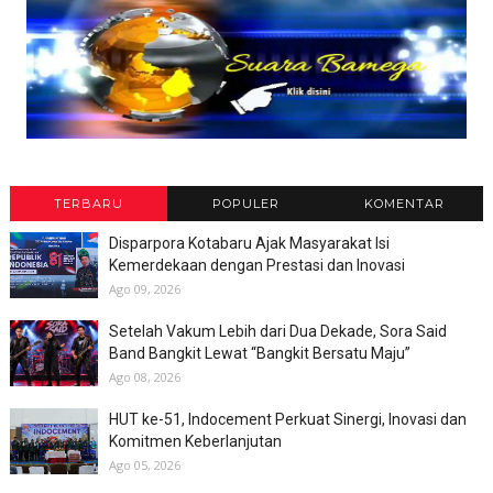
TERBARU
POPULER
KOMENTAR
Disparpora Kotabaru Ajak Masyarakat Isi
Kemerdekaan dengan Prestasi dan Inovasi
Ago 09, 2026
Setelah Vakum Lebih dari Dua Dekade, Sora Said
Band Bangkit Lewat “Bangkit Bersatu Maju”
Ago 08, 2026
HUT ke-51, Indocement Perkuat Sinergi, Inovasi dan
Komitmen Keberlanjutan
Ago 05, 2026