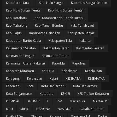
Kab. Barito Kuala
Kab. Hulu Sungai
Kab. Hulu Sungai Selatan
Kab. Hulu Sungai Tenga
Kab. Hulu Sungai Tengah
Kab. Kotabaru
Kab. Kotabaru Kab. Tanah Bumbu
Kab. Tabalong
Kab. Tanah Bumbu
Kab. Tanah Laut
Kab. Tapin
Kabupaten Balangan
Kabupaten Banjar
Kabupaten Barito Kuala
Kabupaten Tala
Kakarta
Kaliamantan Selatan
Kalimantan Barat
Kalimantan Selatan
Kalimantan Tengah
Kalimantan Timur
Kalimantan Utara (Kaltara)
Kapolda
Kapolres
Kapolres Kotabaru
KAPOLRI
Kebakaran
Kecelakaan
Kejagung
Kejaksaan
Kejari
KESEHATA
KESEHATAN
Kesenian
Kota
Kota Banjarbaru
Kota Banjarmasi
Kota Banjarmasin
Kotabaru
KPK RI
KPK Tipikor Kotabaru
KRIMINAL
KULINER
L
LSM
Martapura
Menteri RI
Musi
Music
NASIONA
NASIONAL
OKab. Kotabaru
OLAHRAGA
Olahrga
Otomotif
Panglima TNI
Partai