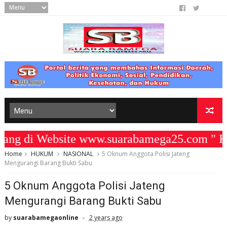
di Website www.suarabamega25.com " KOMI
Home
HUKUM
NASIONAL
5 Oknum Anggota Polisi Jateng
Mengurangi Barang Bukti Sabu
5 Oknum Anggota Polisi Jateng
Mengurangi Barang Bukti Sabu
by
suarabamegaonline
2 years ago