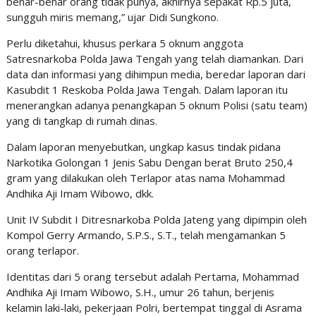
benar-benar orang tidak punya, akhirnya sepakat Rp.5 juta,
sungguh miris memang,” ujar Didi Sungkono.
Perlu diketahui, khusus perkara 5 oknum anggota
Satresnarkoba Polda Jawa Tengah yang telah diamankan. Dari
data dan informasi yang dihimpun media, beredar laporan dari
Kasubdit 1 Reskoba Polda Jawa Tengah. Dalam laporan itu
menerangkan adanya penangkapan 5 oknum Polisi (satu team)
yang di tangkap di rumah dinas.
Dalam laporan menyebutkan, ungkap kasus tindak pidana
Narkotika Golongan 1 Jenis Sabu Dengan berat Bruto 250,4
gram yang dilakukan oleh Terlapor atas nama Mohammad
Andhika Aji Imam Wibowo, dkk.
Unit IV Subdit I Ditresnarkoba Polda Jateng yang dipimpin oleh
Kompol Gerry Armando, S.P.S., S.T., telah mengamankan 5
orang terlapor.
Identitas dari 5 orang tersebut adalah Pertama, Mohammad
Andhika Aji Imam Wibowo, S.H., umur 26 tahun, berjenis
kelamin laki-laki, pekerjaan Polri, bertempat tinggal di Asrama