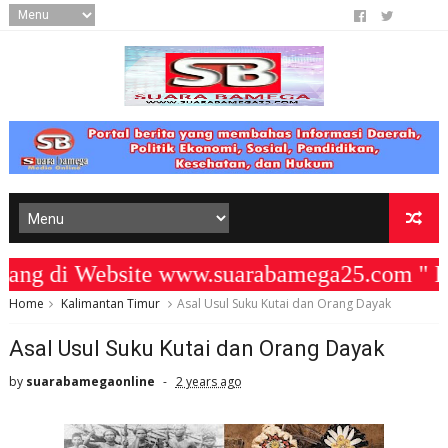
di Website www.suarabamega25.com " KOM
Home
Kalimantan Timur
Asal Usul Suku Kutai dan Orang Dayak
Asal Usul Suku Kutai dan Orang Dayak
by
suarabamegaonline
2 years ago