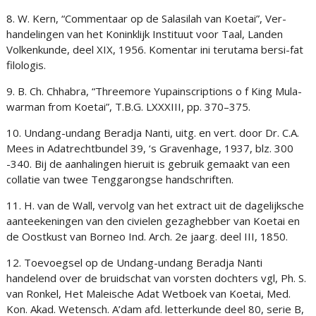
8. W. Kern, “Commentaar op de Salasilah van Koetai”, Ver-
handelingen van het Koninklijk Instituut voor Taal, Landen
Volkenkunde, deel XIX, 1956. Komentar ini terutama bersi-fat
filologis.
9. B. Ch. Chhabra, “Threemore Yupainscriptions o f King Mula-
warman from Koetai”, T.B.G. LXXXIII, pp. 370–375.
10. Undang-undang Beradja Nanti, uitg. en vert. door Dr. C.A.
Mees in Adatrechtbundel 39, ‘s Gravenhage, 1937, blz. 300
-340. Bij de aanhalingen hieruit is gebruik gemaakt van een
collatie van twee Tenggarongse handschriften.
11. H. van de Wall, vervolg van het extract uit de dagelijksche
aanteekeningen van den civielen gezaghebber van Koetai en
de Oostkust van Borneo Ind. Arch. 2e jaarg. deel III, 1850.
12. Toevoegsel op de Undang-undang Beradja Nanti
handelend over de bruidschat van vorsten dochters vgl, Ph. S.
van Ronkel, Het Maleische Adat Wetboek van Koetai, Med.
Kon. Akad. Wetensch. A’dam afd. letterkunde deel 80, serie B,