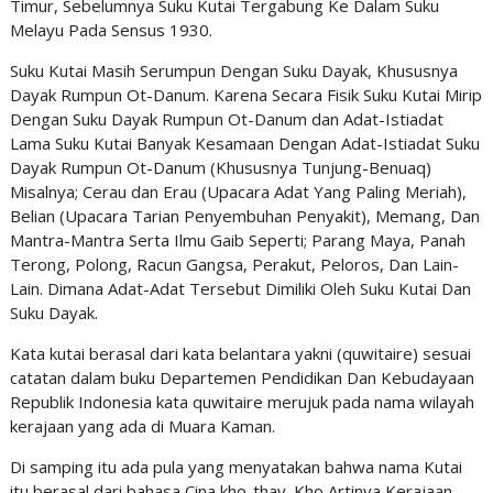
Timur, Sebelumnya Suku Kutai Tergabung Ke Dalam Suku
Melayu Pada Sensus 1930.
Suku Kutai Masih Serumpun Dengan Suku Dayak, Khususnya
Dayak Rumpun Ot-Danum. Karena Secara Fisik Suku Kutai Mirip
Dengan Suku Dayak Rumpun Ot-Danum dan Adat-Istiadat
Lama Suku Kutai Banyak Kesamaan Dengan Adat-Istiadat Suku
Dayak Rumpun Ot-Danum (Khususnya Tunjung-Benuaq)
Misalnya; Cerau dan Erau (Upacara Adat Yang Paling Meriah),
Belian (Upacara Tarian Penyembuhan Penyakit), Memang, Dan
Mantra-Mantra Serta Ilmu Gaib Seperti; Parang Maya, Panah
Terong, Polong, Racun Gangsa, Perakut, Peloros, Dan Lain-
Lain. Dimana Adat-Adat Tersebut Dimiliki Oleh Suku Kutai Dan
Suku Dayak.
Kata kutai berasal dari kata belantara yakni (quwitaire) sesuai
catatan dalam buku Departemen Pendidikan Dan Kebudayaan
Republik Indonesia kata quwitaire merujuk pada nama wilayah
kerajaan yang ada di Muara Kaman.
Di samping itu ada pula yang menyatakan bahwa nama Kutai
itu berasal dari bahasa Cina kho-thay. Kho Artinya Kerajaan,