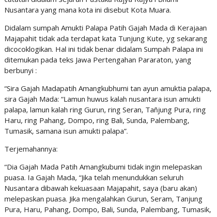
Nusantara yang mana kota ini disebut Kota Muara.
Didalam sumpah Amukti Palapa Patih Gajah Mada di Kerajaan
Majapahit tidak ada terdapat kata Tunjung Kute, yg sekarang
dicocoklogikan. Hal ini tidak benar didalam Sumpah Palapa ini
ditemukan pada teks Jawa Pertengahan Pararaton, yang
berbunyi :
“Sira Gajah Madapatih Amangkubhumi tan ayun amuktia palapa,
sira Gajah Mada: “Lamun huwus kalah nusantara isun amukti
palapa, lamun kalah ring Gurun, ring Seran, Tañjung Pura, ring
Haru, ring Pahang, Dompo, ring Bali, Sunda, Palembang,
Tumasik, samana isun amukti palapa”.
Terjemahannya:
“Dia Gajah Mada Patih Amangkubumi tidak ingin melepaskan
puasa. Ia Gajah Mada, “Jika telah menundukkan seluruh
Nusantara dibawah kekuasaan Majapahit, saya (baru akan)
melepaskan puasa. Jika mengalahkan Gurun, Seram, Tanjung
Pura, Haru, Pahang, Dompo, Bali, Sunda, Palembang, Tumasik,