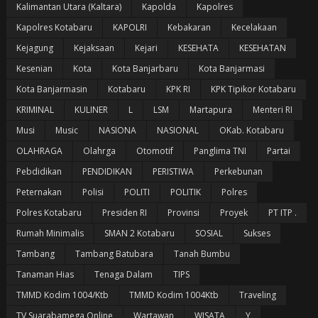
Kalimantan Utara (Kaltara)
Kapolda
Kapolres
Kapolres Kotabaru
KAPOLRI
Kebakaran
Kecelakaan
Kejagung
Kejaksaan
Kejari
KESEHATA
KESEHATAN
Kesenian
Kota
Kota Banjarbaru
Kota Banjarmasi
Kota Banjarmasin
Kotabaru
KPK RI
KPK Tipikor Kotabaru
KRIMINAL
KULINER
L
LSM
Martapura
Menteri RI
Musi
Music
NASIONA
NASIONAL
OKab. Kotabaru
OLAHRAGA
Olahrga
Otomotif
Panglima TNI
Partai
Pebdidikan
PENDIDIKAN
PERISTIWA
Perkebunan
Peternakan
Polisi
POLITI
POLITIK
Polres
Polres Kotabaru
Presiden RI
Provinsi
Proyek
PT ITP .
Rumah Minimalis
SMAN 2 Kotabaru
SOSIAL
Sukses
Tambang
Tambang Batubara
Tanah Bumbu
Tanaman Hias
Tenaga Dalam
TIPS
TMMD Kodim 1004/Ktb
TMMD Kodim 1004Ktb
Traveling
TV Suarabamega Online
Wartawan
WISATA
Y