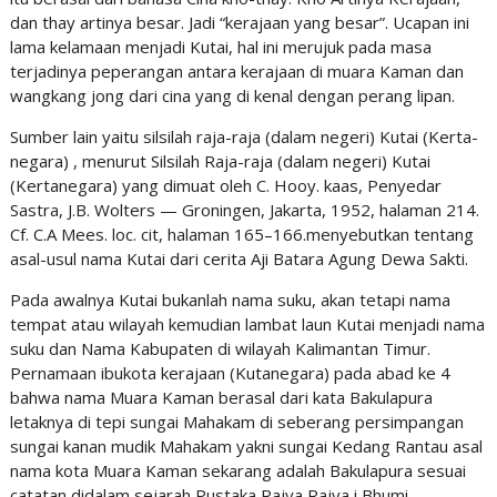
dan thay artinya besar. Jadi “kerajaan yang besar”. Ucapan ini
lama kelamaan menjadi Kutai, hal ini merujuk pada masa
terjadinya peperangan antara kerajaan di muara Kaman dan
wangkang jong dari cina yang di kenal dengan perang lipan.
Sumber lain yaitu silsilah raja-raja (dalam negeri) Kutai (Kerta-
negara) , menurut Silsilah Raja-raja (dalam negeri) Kutai
(Kertanegara) yang dimuat oleh C. Hooy. kaas, Penyedar
Sastra, J.B. Wolters — Groningen, Jakarta, 1952, halaman 214.
Cf. C.A Mees. loc. cit, halaman 165–166.menyebutkan tentang
asal-usul nama Kutai dari cerita Aji Batara Agung Dewa Sakti.
Pada awalnya Kutai bukanlah nama suku, akan tetapi nama
tempat atau wilayah kemudian lambat laun Kutai menjadi nama
suku dan Nama Kabupaten di wilayah Kalimantan Timur.
Pernamaan ibukota kerajaan (Kutanegara) pada abad ke 4
bahwa nama Muara Kaman berasal dari kata Bakulapura
letaknya di tepi sungai Mahakam di seberang persimpangan
sungai kanan mudik Mahakam yakni sungai Kedang Rantau asal
nama kota Muara Kaman sekarang adalah Bakulapura sesuai
catatan didalam sejarah Pustaka Rajya Rajya i Bhumi