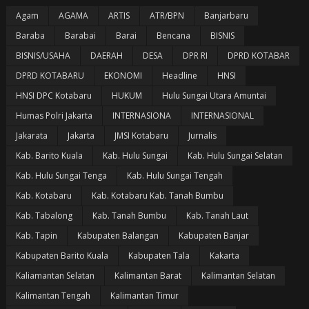
Agam
AGAMA
ARTIS
ATR/BPN
Banjarbaru
Baraba
Barabai
Barai
Bencana
BISNIS
BISNIS/USAHA
DAERAH
DESA
DPR RI
DPRD KOTABAR
DPRD KOTABARU
EKONOMI
Headline
HNSI
HNSI DPC Kotabaru
HUKUM
Hulu Sungai Utara Amuntai
Humas Polri Jakarta
INTERNASIONA
INTERNASIONAL
Jakarata
Jakarta
JMSI Kotabaru
Jurnalis
Kab. Barito Kuala
Kab. Hulu Sungai
Kab. Hulu Sungai Selatan
Kab. Hulu Sungai Tenga
Kab. Hulu Sungai Tengah
Kab. Kotabaru
Kab. Kotabaru Kab. Tanah Bumbu
Kab. Tabalong
Kab. Tanah Bumbu
Kab. Tanah Laut
Kab. Tapin
Kabupaten Balangan
Kabupaten Banjar
Kabupaten Barito Kuala
Kabupaten Tala
Kakarta
Kaliamantan Selatan
Kalimantan Barat
Kalimantan Selatan
Kalimantan Tengah
Kalimantan Timur