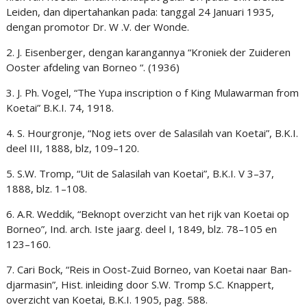
Leiden, dan dipertahankan pada: tanggal 24 Januari 1935,
dengan promotor Dr. W .V. der Wonde.
2. J. Eisenberger, dengan karangannya “Kroniek der Zuideren
Ooster afdeling van Borneo “. (1936)
3. J. Ph. Vogel, “The Yupa inscription o f King Mulawarman from
Koetai” B.K.I. 74, 1918.
4. S. Hourgronje, “Nog iets over de Salasilah van Koetai”, B.K.I.
deel III, 1888, blz, 109–120.
5. S.W. Tromp, “Uit de Salasilah van Koetai”, B.K.I. V 3–37,
1888, blz. 1–108.
6. A.R. Weddik, “Beknopt overzicht van het rijk van Koetai op
Borneo”, Ind. arch. Iste jaarg. deel I, 1849, blz. 78–105 en
123–160.
7. Cari Bock, “Reis in Oost-Zuid Borneo, van Koetai naar Ban-
djarmasin”, Hist. inleiding door S.W. Tromp S.C. Knappert,
overzicht van Koetai, B.K.I. 1905, pag. 588.