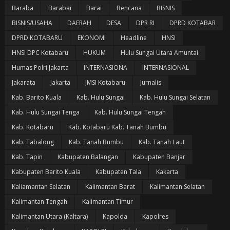
Baraba
Barabai
Barai
Bencana
BISNIS
BISNIS/USAHA
DAERAH
DESA
DPR RI
DPRD KOTABAR
DPRD KOTABARU
EKONOMI
Headline
HNSI
HNSI DPC Kotabaru
HUKUM
Hulu Sungai Utara Amuntai
Humas Polri Jakarta
INTERNASIONA
INTERNASIONAL
Jakarata
Jakarta
JMSI Kotabaru
Jurnalis
Kab. Barito Kuala
Kab. Hulu Sungai
Kab. Hulu Sungai Selatan
Kab. Hulu Sungai Tenga
Kab. Hulu Sungai Tengah
Kab. Kotabaru
Kab. Kotabaru Kab. Tanah Bumbu
Kab. Tabalong
Kab. Tanah Bumbu
Kab. Tanah Laut
Kab. Tapin
Kabupaten Balangan
Kabupaten Banjar
Kabupaten Barito Kuala
Kabupaten Tala
Kakarta
Kaliamantan Selatan
Kalimantan Barat
Kalimantan Selatan
Kalimantan Tengah
Kalimantan Timur
Kalimantan Utara (Kaltara)
Kapolda
Kapolres