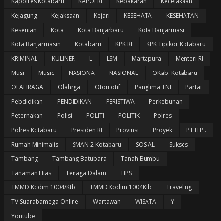
Kapolres Kotabaru
KAPOLRI
Kebakaran
Kecelakaan
Kejagung
Kejaksaan
Kejari
KESEHATA
KESEHATAN
Kesenian
Kota
Kota Banjarbaru
Kota Banjarmasi
Kota Banjarmasin
Kotabaru
KPK RI
KPK Tipikor Kotabaru
KRIMINAL
KULINER
L
LSM
Martapura
Menteri RI
Musi
Music
NASIONA
NASIONAL
OKab. Kotabaru
OLAHRAGA
Olahrga
Otomotif
Panglima TNI
Partai
Pebdidikan
PENDIDIKAN
PERISTIWA
Perkebunan
Peternakan
Polisi
POLITI
POLITIK
Polres
Polres Kotabaru
Presiden RI
Provinsi
Proyek
PT ITP .
Rumah Minimalis
SMAN 2 Kotabaru
SOSIAL
Sukses
Tambang
Tambang Batubara
Tanah Bumbu
Tanaman Hias
Tenaga Dalam
TIPS
TMMD Kodim 1004/Ktb
TMMD Kodim 1004Ktb
Traveling
TV Suarabamega Online
Wartawan
WISATA
Y
Youtube