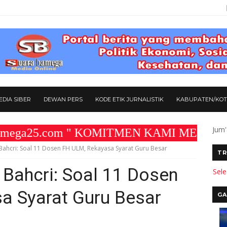
DIA SIBER
DEWAN PERS
KODE ETIK JURNALISTIK
KABUPATEN/KO
Jum'
25.com " KOMITMEN KAMI MEMBANGUN MEDIA
ahcri: Soal 11 Dosen FH ULM, Rekayasa Syarat Guru Besar
TR
Bahcri: Soal 11 Dosen
Sel
a Syarat Guru Besar
GA