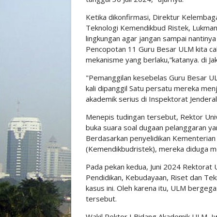
Ketika dikonfirmasi, Direktur Kelembaga
Teknologi Kemendikbud Ristek, Lukman
lingkungan agar jangan sampai nantinya 
Pencopotan 11 Guru Besar ULM kita cab
mekanisme yang berlaku,”katanya. di Ja
"Pemanggilan kesebelas Guru Besar UL
kali dipanggil Satu persatu mereka men
akademik serius di Inspektorat Jender
Menepis tudingan tersebut, Rektor Un
buka suara soal dugaan pelanggaran ya
Berdasarkan penyelidikan Kementerian 
(Kemendikbudristek), mereka diduga m
Pada pekan kedua, Juni 2024 Rektorat
Pendidikan, Kebudayaan, Riset dan Tek
kasus ini. Oleh karena itu, ULM berge
tersebut.
Wakil Rektor I Bidang Akademik ULM, I