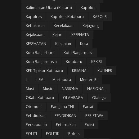
Kalimantan Utara (Kaltara)
Kapolda
Kapolres
Kapolres Kotabaru
KAPOLRI
Kebakaran
Kecelakaan
Kejagung
Kejaksaan
Kejari
KESEHATA
KESEHATAN
Kesenian
Kota
Kota Banjarbaru
Kota Banjarmasi
Kota Banjarmasin
Kotabaru
KPK RI
KPK Tipikor Kotabaru
KRIMINAL
KULINER
L
LSM
Martapura
Menteri RI
Musi
Music
NASIONA
NASIONAL
OKab. Kotabaru
OLAHRAGA
Olahrga
Otomotif
Panglima TNI
Partai
Pebdidikan
PENDIDIKAN
PERISTIWA
Perkebunan
Peternakan
Polisi
POLITI
POLITIK
Polres