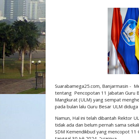
Suarabamega25.com, Banjarmasin - Mene
tentang Pencopotan 11 Jabatan Guru B
Mangkurat (ULM) yang sempat mengheb
pada bulan lalu Guru Besar ULM didug
Namun, Hal ini telah dibantah Rektor 
tidak ada dan belum pernah sama sekal
SDM Kemendikbud yang mencopot 11 Gu
tanggal 30 Juli 2024, "ujarnya.