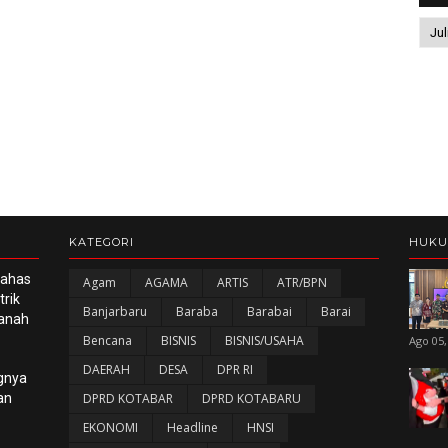
KATEGORI
HUK
Bahas
Agam
AGAMA
ARTIS
ATR/BPN
rik
Banjarbaru
Baraba
Barabai
Barai
panah
Bencana
BISNIS
BISNIS/USAHA
Ago 05,
DAERAH
DESA
DPR RI
gnya
an
DPRD KOTABAR
DPRD KOTABARU
EKONOMI
Headline
HNSI