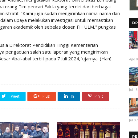
 orang Tim pencari Fakta yang terdiri dari berbagai
inistratif. "Kami juga sudah mengirimkan nama-nama dan
 dalam upaya melakukan investigasi untuk memastikan
DP
nggaran akademik oleh sebelas dosen FH ULM," pungkas
sia Direktorat Pendidikan Tinggi Kementerian
a pengaduan salah satu laporan yang mengirimkan
sar Abal-abal terbit pada 7 Juli 2024,"ujarnya. (Han).
Ago 0
Jul 13
Tweet
Plus
In
Pin it
Jul 07
PE