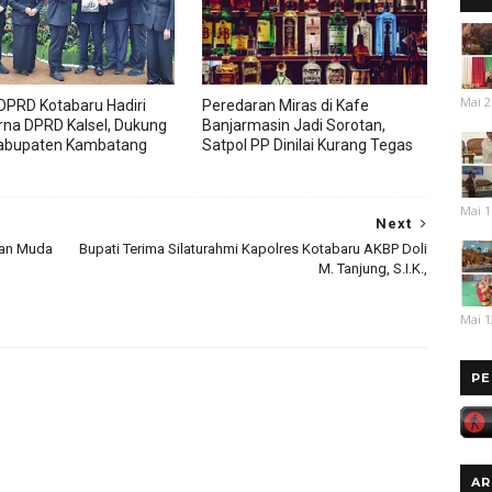
Mai 2
DPRD Kotabaru Hadiri
Peredaran Miras di Kafe
rna DPRD Kalsel, Dukung
Banjarmasin Jadi Sorotan,
abupaten Kambatang
Satpol PP Dinilai Kurang Tegas
Mai 1
Next
gan Muda
Bupati Terima Silaturahmi Kapolres Kotabaru AKBP Doli
M. Tanjung, S.I.K.,
Mai 1
PE
AR