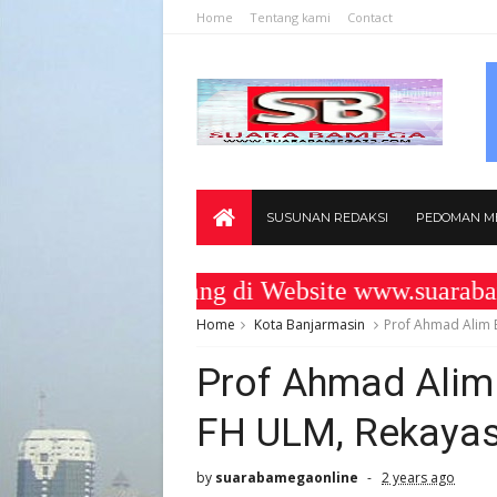
Home
Tentang kami
Contact
SUSUNAN REDAKSI
PEDOMAN ME
amat Datang di Website www.suarabamega
Home
Kota Banjarmasin
Prof Ahmad Alim B
Prof Ahmad Alim 
FH ULM, Rekayas
by
suarabamegaonline
2 years ago