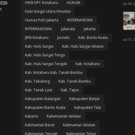
HNSI DPC Kotabaru
HUKUM
2026
Jul 30, 
n
Hulu Sungai Utara Amuntai
Humas Polri Jakarta
INTERNASIONA
INTERNASIONAL
Jakarata
Jakarta
JMSI Kotabaru
Jurnalis
Kab. Barito Kuala
Jul 11, 
Kab. Hulu Sungai
Kab. Hulu Sungai Selatan
Kab. Hulu Sungai Tenga
Kab. Hulu Sungai Tengah
Kab. Kotabaru
Kab. Kotabaru Kab. Tanah Bumbu
Kab. Tabalong
Kab. Tanah Bumbu
Kab. Tanah Laut
Kab. Tapin
Kabupaten Balangan
Kabupaten Banjar
Kabupaten Barito Kuala
Kabupaten Tala
Kakarta
Kaliamantan Selatan
Kalimantan Barat
Kalimantan Selatan
Kalimantan Tengah
Kalimantan Timur