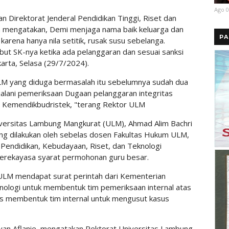
Ago 0
n Direktorat Jenderal Pendidikan Tinggi, Riset dan
 mengatakan, Demi menjaga nama baik keluarga dan
PA
karena hanya nila setitik, rusak susu sebelanga.
ut SK-nya ketika ada pelanggaran dan sesuai sanksi
karta, Selasa (29/7/2024).
M yang diduga bermasalah itu sebelumnya sudah dua
jalani pemeriksaan Dugaan pelanggaran integritas
al Kemendikbudristek, "terang Rektor ULM
iversitas Lambung Mangkurat (ULM), Ahmad Alim Bachri
ng dilakukan oleh sebelas dosen Fakultas Hukum ULM,
Pendidikan, Kebudayaan, Riset, dan Teknologi
erekayasa syarat permohonan guru besar.
 ULM mendapat surat perintah dari Kementerian
nologi untuk membentuk tim pemeriksaan internal atas
gas membentuk tim internal untuk mengusut kasus
wan Aflanie, mengatakan Rektorat Universitas Lambung