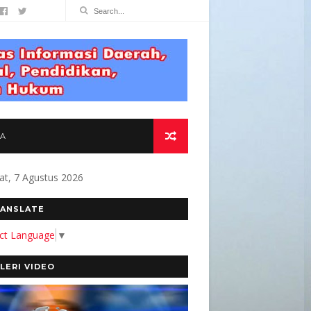
TA
at, 7 Agustus 2026
 YANG AKURAT DAN BERMANFAAT BAGI MASYAR
ANSLATE
ect Language
▼
LERI VIDEO