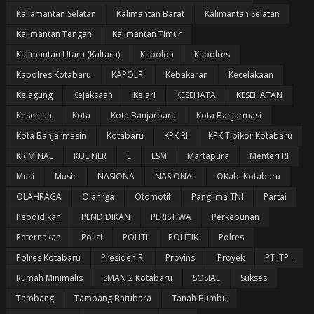
Kaliamantan Selatan
Kalimantan Barat
Kalimantan Selatan
Kalimantan Tengah
Kalimantan Timur
Kalimantan Utara (Kaltara)
Kapolda
Kapolres
Kapolres Kotabaru
KAPOLRI
Kebakaran
Kecelakaan
Kejagung
Kejaksaan
Kejari
KESEHATA
KESEHATAN
Kesenian
Kota
Kota Banjarbaru
Kota Banjarmasi
Kota Banjarmasin
Kotabaru
KPK RI
KPK Tipikor Kotabaru
KRIMINAL
KULINER
L
LSM
Martapura
Menteri RI
Musi
Music
NASIONA
NASIONAL
OKab. Kotabaru
OLAHRAGA
Olahrga
Otomotif
Panglima TNI
Partai
Pebdidikan
PENDIDIKAN
PERISTIWA
Perkebunan
Peternakan
Polisi
POLITI
POLITIK
Polres
Polres Kotabaru
Presiden RI
Provinsi
Proyek
PT ITP .
Rumah Minimalis
SMAN 2 Kotabaru
SOSIAL
Sukses
Tambang
Tambang Batubara
Tanah Bumbu