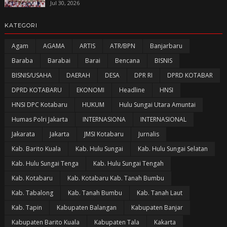
Jul 30, 2026
KATEGORI
Agam
AGAMA
ARTIS
ATR/BPN
Banjarbaru
Baraba
Barabai
Barai
Bencana
BISNIS
BISNIS/USAHA
DAERAH
DESA
DPR RI
DPRD KOTABAR
DPRD KOTABARU
EKONOMI
Headline
HNSI
HNSI DPC Kotabaru
HUKUM
Hulu Sungai Utara Amuntai
Humas Polri Jakarta
INTERNASIONA
INTERNASIONAL
Jakarata
Jakarta
JMSI Kotabaru
Jurnalis
Kab. Barito Kuala
Kab. Hulu Sungai
Kab. Hulu Sungai Selatan
Kab. Hulu Sungai Tenga
Kab. Hulu Sungai Tengah
Kab. Kotabaru
Kab. Kotabaru Kab. Tanah Bumbu
Kab. Tabalong
Kab. Tanah Bumbu
Kab. Tanah Laut
Kab. Tapin
Kabupaten Balangan
Kabupaten Banjar
Kabupaten Barito Kuala
Kabupaten Tala
Kakarta