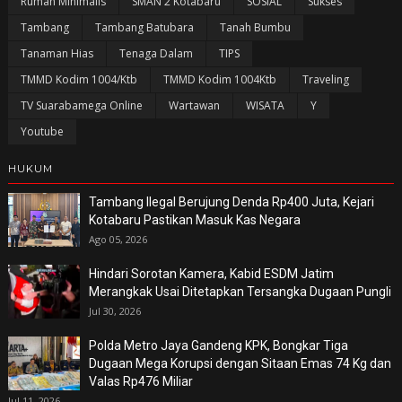
Rumah Minimalis
SMAN 2 Kotabaru
SOSIAL
Sukses
Tambang
Tambang Batubara
Tanah Bumbu
Tanaman Hias
Tenaga Dalam
TIPS
TMMD Kodim 1004/Ktb
TMMD Kodim 1004Ktb
Traveling
TV Suarabamega Online
Wartawan
WISATA
Y
Youtube
HUKUM
Tambang Ilegal Berujung Denda Rp400 Juta, Kejari
Kotabaru Pastikan Masuk Kas Negara
Ago 05, 2026
Hindari Sorotan Kamera, Kabid ESDM Jatim
Merangkak Usai Ditetapkan Tersangka Dugaan Pungli
Jul 30, 2026
Polda Metro Jaya Gandeng KPK, Bongkar Tiga
Dugaan Mega Korupsi dengan Sitaan Emas 74 Kg dan
Valas Rp476 Miliar
Jul 11, 2026