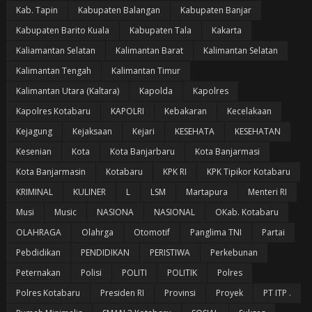
Kab. Tapin
Kabupaten Balangan
Kabupaten Banjar
Kabupaten Barito Kuala
Kabupaten Tala
Kakarta
Kaliamantan Selatan
Kalimantan Barat
Kalimantan Selatan
Kalimantan Tengah
Kalimantan Timur
Kalimantan Utara (Kaltara)
Kapolda
Kapolres
Kapolres Kotabaru
KAPOLRI
Kebakaran
Kecelakaan
Kejagung
Kejaksaan
Kejari
KESEHATA
KESEHATAN
Kesenian
Kota
Kota Banjarbaru
Kota Banjarmasi
Kota Banjarmasin
Kotabaru
KPK RI
KPK Tipikor Kotabaru
KRIMINAL
KULINER
L
LSM
Martapura
Menteri RI
Musi
Music
NASIONA
NASIONAL
OKab. Kotabaru
OLAHRAGA
Olahrga
Otomotif
Panglima TNI
Partai
Pebdidikan
PENDIDIKAN
PERISTIWA
Perkebunan
Peternakan
Polisi
POLITI
POLITIK
Polres
Polres Kotabaru
Presiden RI
Provinsi
Proyek
PT ITP .