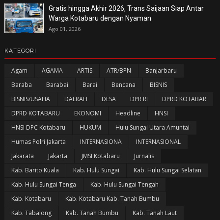
Gratis hingga Akhir 2026, Trans Saijaan Siap Antar
Warga Kotabaru dengan Nyaman
Ago 01, 2026
KATEGORI
Agam
AGAMA
ARTIS
ATR/BPN
Banjarbaru
Baraba
Barabai
Barai
Bencana
BISNIS
BISNIS/USAHA
DAERAH
DESA
DPR RI
DPRD KOTABAR
DPRD KOTABARU
EKONOMI
Headline
HNSI
HNSI DPC Kotabaru
HUKUM
Hulu Sungai Utara Amuntai
Humas Polri Jakarta
INTERNASIONA
INTERNASIONAL
Jakarata
Jakarta
JMSI Kotabaru
Jurnalis
Kab. Barito Kuala
Kab. Hulu Sungai
Kab. Hulu Sungai Selatan
Kab. Hulu Sungai Tenga
Kab. Hulu Sungai Tengah
Kab. Kotabaru
Kab. Kotabaru Kab. Tanah Bumbu
Kab. Tabalong
Kab. Tanah Bumbu
Kab. Tanah Laut