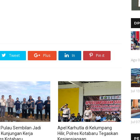
DP
Tweet
Plus
In
Pin it
Ago 0
Jul 13
Jul 07
 Pulau Sembilan Jadi
Apel Karhutla di Kelumpang
 Kunjungan Kerja
Hilir, Polres Kotabaru Tegaskan
PE
es Kotabaru
Kesiapsiagaan