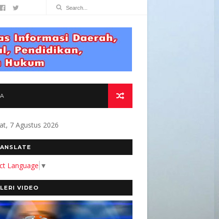
TA
at, 7 Agustus 2026
MITMEN KAMI MEMBANGUN MEDIA YANG AKURAT
ANSLATE
ect Language
▼
LERI VIDEO