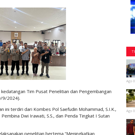
T
Ago 0
 kedatangan Tim Pusat Penelitian dan Pengembangan
30/9/2024).
n ini terdiri dari Kombes Pol Saefudin Mohammad, S.I.K.,
Ago 0
 Pembina Dwi Irawati, S.S., dan Penda Tingkat I Sutan
melaksanakan penelitian bertema “Meningkatkan