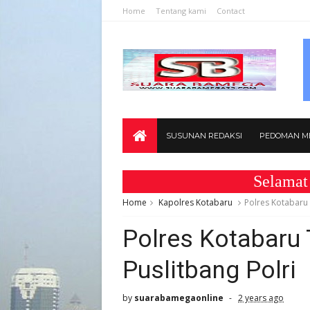
Home
Tentang kami
Contact
SUSUNAN REDAKSI
PEDOMAN ME
Selamat Datang
Home
Kapolres Kotabaru
Polres Kotabaru 
Polres Kotabaru
Puslitbang Polri
by
suarabamegaonline
2 years ago