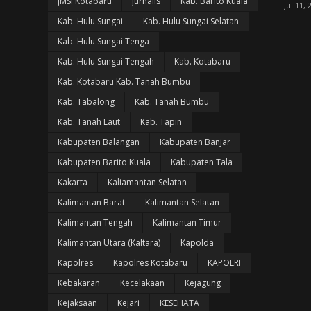
JMSI Kotabaru
Jurnalis
Kab. Barito Kuala
Jul 11, 
Kab. Hulu Sungai
Kab. Hulu Sungai Selatan
Kab. Hulu Sungai Tenga
Kab. Hulu Sungai Tengah
Kab. Kotabaru
Kab. Kotabaru Kab. Tanah Bumbu
Kab. Tabalong
Kab. Tanah Bumbu
Kab. Tanah Laut
Kab. Tapin
Kabupaten Balangan
Kabupaten Banjar
Kabupaten Barito Kuala
Kabupaten Tala
Kakarta
Kaliamantan Selatan
Kalimantan Barat
Kalimantan Selatan
Kalimantan Tengah
Kalimantan Timur
Kalimantan Utara (Kaltara)
Kapolda
Kapolres
Kapolres Kotabaru
KAPOLRI
Kebakaran
Kecelakaan
Kejagung
Kejaksaan
Kejari
KESEHATA