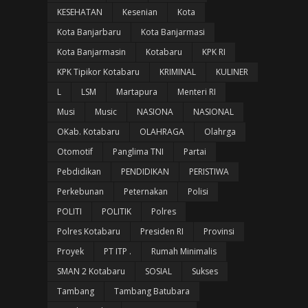
KESEHATAN
Kesenian
Kota
Kota Banjarbaru
Kota Banjarmasi
Kota Banjarmasin
Kotabaru
KPK RI
KPK Tipikor Kotabaru
KRIMINAL
KULINER
L
LSM
Martapura
Menteri RI
Musi
Music
NASIONA
NASIONAL
OKab. Kotabaru
OLAHRAGA
Olahrga
Otomotif
Panglima TNI
Partai
Pebdidikan
PENDIDIKAN
PERISTIWA
Perkebunan
Peternakan
Polisi
POLITI
POLITIK
Polres
Polres Kotabaru
Presiden RI
Provinsi
Proyek
PT ITP .
Rumah Minimalis
SMAN 2 Kotabaru
SOSIAL
Sukses
Tambang
Tambang Batubara