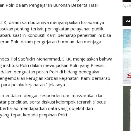
an Polri dalam Pengejaran Buronan Beserta Hasil
Ago 0
PA
S.I.K, dalam sambutannya menyampaikan harapannya
asukan penting terkait peningkatan pelayanan publik.
abaru saat ini kondusif. Kami berharap penelitian ini bisa
ran Polri dalam pengejaran buronan dan menjaga
Kombes Pol Saefudin Mohammad, S.I.K, menjelaskan bahwa
g institusi Polri dalam mewujudkan Polri yang Presisi.
ma dalam penguatan peran Polri di bidang penegakan
engembalian kerugian korban kejahatan. Kami berharap
 para pelaku kejahatan,” jelasnya.
ra mendalam dengan responden dari masyarakat dan
tar penelitian, serta diskusi kelompok terarah (Focus
 berharap mendapatkan data yang objektif dari
yang tepat kepada pimpinan Polri.