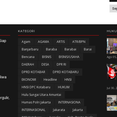
KATEGORI
HUK
Siap
Agam
AGAMA
ARTIS
ATR/BPN
Banjarbaru
Baraba
Barabai
Barai
Bencana
BISNIS
BISNIS/USAHA
Ago 05,
DAERAH
DESA
DPR RI
DPRD KOTABAR
DPRD KOTABARU
Jiwa
EKONOMI
Headline
HNSI
HNSI DPC Kotabaru
HUKUM
Jul 30, 
Hulu Sungai Utara Amuntai
gulir,
Humas Polri Jakarta
INTERNASIONA
INTERNASIONAL
Jakarata
Jakarta