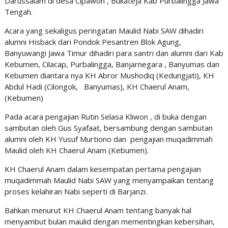
Darussalam di desa Cipawon , Bukateja Kab Purbalingga Jawa
Tengah.
Acara yang sekaligus peringatan Maulid Nabi SAW dihadiri
alumni Hisback dari Pondok Pesantren Blok Agung,
Banyuwangi Jawa Timur dihadiri para santri dan alumni dari Kab
Kebumen, Cilacap, Purbalingga, Banjarnegara , Banyumas dan
Kebumen diantara nya KH Abror Mushodiq (Kedungjati), KH
Abdul Hadi (Cilongok, Banyumas), KH Chaerul Anam,
(Kebumen)
Pada acara pengajian Rutin Selasa Kliwon , di buka dengan
sambutan oleh Gus Syafaat, bersambung dengan sambutan
alumni oleh KH Yusuf Murtiono dan pengajian muqadimmah
Maulid oleh KH Chaerul Anam (Kebumen).
KH Chaerul Anam dalam kesempatan pertama pengajian
muqadimmah Maulid Nabi SAW yang menyampaikan tentang
proses kelahiran Nabi seperti di Barjanzi.
Bahkan menurut KH Chaerul Anam tentang banyak hal
menyambut bulan maulid dengan mementingkan kebersihan,