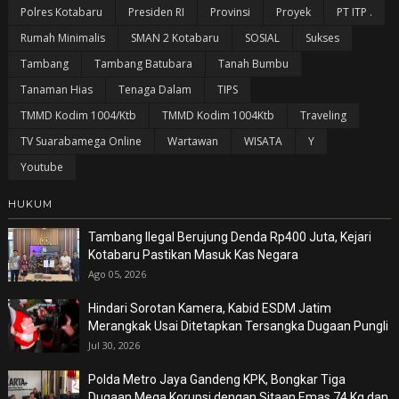
Polres Kotabaru
Presiden RI
Provinsi
Proyek
PT ITP .
Rumah Minimalis
SMAN 2 Kotabaru
SOSIAL
Sukses
Tambang
Tambang Batubara
Tanah Bumbu
Tanaman Hias
Tenaga Dalam
TIPS
TMMD Kodim 1004/Ktb
TMMD Kodim 1004Ktb
Traveling
TV Suarabamega Online
Wartawan
WISATA
Y
Youtube
HUKUM
Tambang Ilegal Berujung Denda Rp400 Juta, Kejari
Kotabaru Pastikan Masuk Kas Negara
Ago 05, 2026
Hindari Sorotan Kamera, Kabid ESDM Jatim
Merangkak Usai Ditetapkan Tersangka Dugaan Pungli
Jul 30, 2026
Polda Metro Jaya Gandeng KPK, Bongkar Tiga
Dugaan Mega Korupsi dengan Sitaan Emas 74 Kg dan