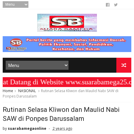
Datang di Website www.suarabamega25.com
Home
NASIONAL
Rutinan Selasa Kliwon dan Maulid Nabi SAW di
Ponpes Darussalam
Rutinan Selasa Kliwon dan Maulid Nabi
SAW di Ponpes Darussalam
by
suarabamegaonline
2 years ago