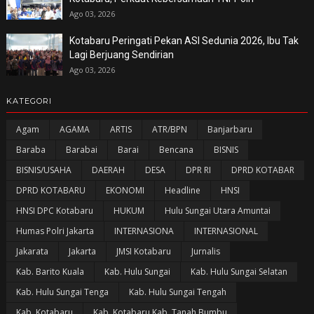
Ago 03, 2026
Kotabaru Peringati Pekan ASI Sedunia 2026, Ibu Tak
Lagi Berjuang Sendirian
Ago 03, 2026
KATEGORI
Agam
AGAMA
ARTIS
ATR/BPN
Banjarbaru
Baraba
Barabai
Barai
Bencana
BISNIS
BISNIS/USAHA
DAERAH
DESA
DPR RI
DPRD KOTABAR
DPRD KOTABARU
EKONOMI
Headline
HNSI
HNSI DPC Kotabaru
HUKUM
Hulu Sungai Utara Amuntai
Humas Polri Jakarta
INTERNASIONA
INTERNASIONAL
Jakarata
Jakarta
JMSI Kotabaru
Jurnalis
Kab. Barito Kuala
Kab. Hulu Sungai
Kab. Hulu Sungai Selatan
Kab. Hulu Sungai Tenga
Kab. Hulu Sungai Tengah
Kab. Kotabaru
Kab. Kotabaru Kab. Tanah Bumbu