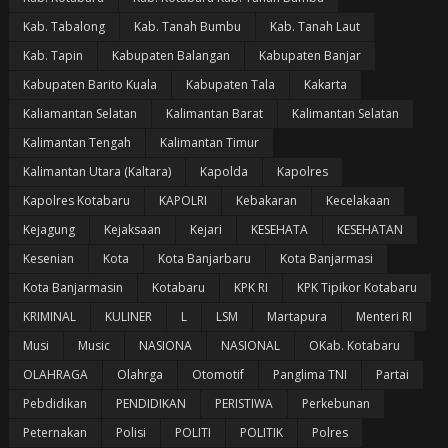
Kab. Tabalong
Kab. Tanah Bumbu
Kab. Tanah Laut
Kab. Tapin
Kabupaten Balangan
Kabupaten Banjar
Kabupaten Barito Kuala
Kabupaten Tala
Kakarta
Kaliamantan Selatan
Kalimantan Barat
Kalimantan Selatan
Kalimantan Tengah
Kalimantan Timur
Kalimantan Utara (Kaltara)
Kapolda
Kapolres
Kapolres Kotabaru
KAPOLRI
Kebakaran
Kecelakaan
Kejagung
Kejaksaan
Kejari
KESEHATA
KESEHATAN
Kesenian
Kota
Kota Banjarbaru
Kota Banjarmasi
Kota Banjarmasin
Kotabaru
KPK RI
KPK Tipikor Kotabaru
KRIMINAL
KULINER
L
LSM
Martapura
Menteri RI
Musi
Music
NASIONA
NASIONAL
OKab. Kotabaru
OLAHRAGA
Olahrga
Otomotif
Panglima TNI
Partai
Pebdidikan
PENDIDIKAN
PERISTIWA
Perkebunan
Peternakan
Polisi
POLITI
POLITIK
Polres