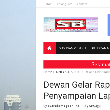
Home
Tentang kami
Contact
SUSUNAN REDAKSI
PEDOMAN ME
Selamat Datang
Home
DPRD KOTABARU
Dewan Gelar Rap
Dewan Gelar Rap
Penyampaian La
by
suarabamegaonline
2 years ago