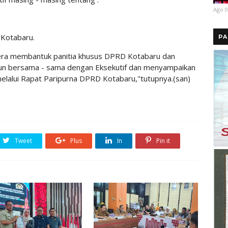
Ago 0
 Kotabaru.
PA
gera membantuk panitia khusus DPRD Kotabaru dan
un bersama - sama dengan Eksekutif dan menyampaikan
melalui Rapat Paripurna DPRD Kotabaru,"tutupnya.(san)
Tweet
Plus
In
Pin it