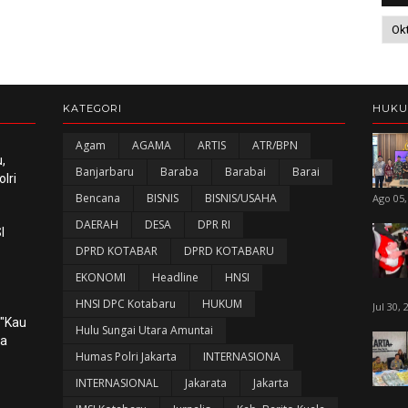
KATEGORI
HUK
Agam
AGAMA
ARTIS
ATR/BPN
,
Banjarbaru
Baraba
Barabai
Barai
lri
Bencana
BISNIS
BISNIS/USAHA
Ago 05,
DAERAH
DESA
DPR RI
I
DPRD KOTABAR
DPRD KOTABARU
EKONOMI
Headline
HNSI
HNSI DPC Kotabaru
HUKUM
Jul 30, 
 "Kau
Hulu Sungai Utara Amuntai
ka
Humas Polri Jakarta
INTERNASIONA
INTERNASIONAL
Jakarata
Jakarta