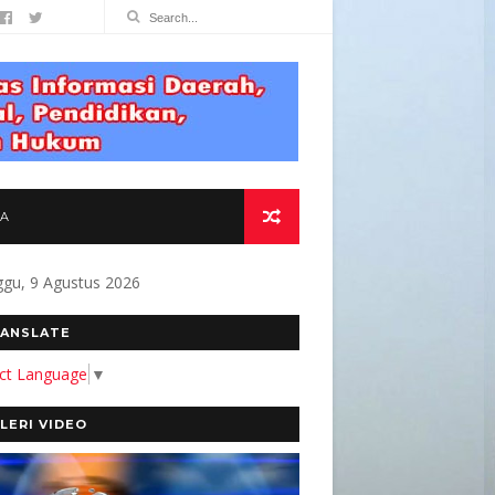
TA
gu, 9 Agustus 2026
MITMEN KAMI MEMBANGUN MEDIA YANG AKURA
ANSLATE
ect Language
▼
LERI VIDEO