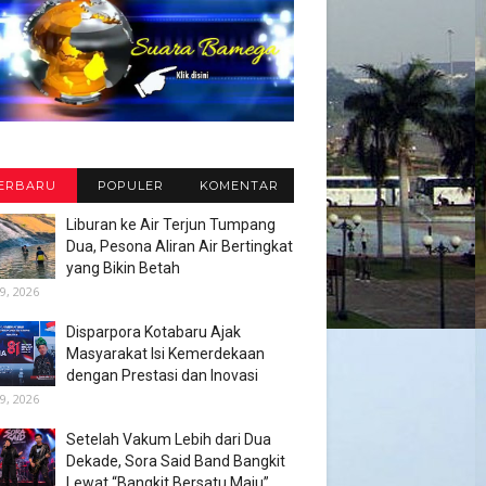
ERBARU
POPULER
KOMENTAR
Liburan ke Air Terjun Tumpang
Dua, Pesona Aliran Air Bertingkat
yang Bikin Betah
9, 2026
Disparpora Kotabaru Ajak
Masyarakat Isi Kemerdekaan
dengan Prestasi dan Inovasi
9, 2026
Setelah Vakum Lebih dari Dua
Dekade, Sora Said Band Bangkit
Lewat “Bangkit Bersatu Maju”