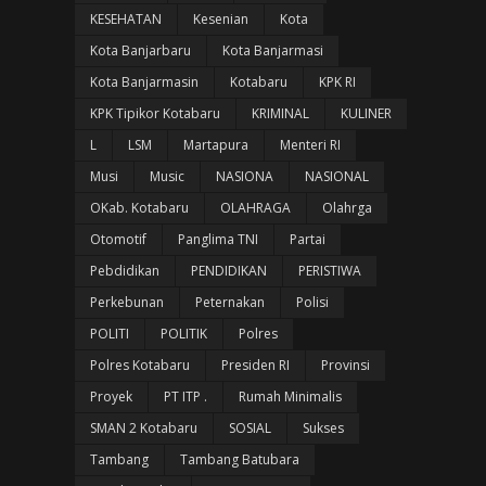
KESEHATAN
Kesenian
Kota
Kota Banjarbaru
Kota Banjarmasi
Kota Banjarmasin
Kotabaru
KPK RI
KPK Tipikor Kotabaru
KRIMINAL
KULINER
L
LSM
Martapura
Menteri RI
Musi
Music
NASIONA
NASIONAL
OKab. Kotabaru
OLAHRAGA
Olahrga
Otomotif
Panglima TNI
Partai
Pebdidikan
PENDIDIKAN
PERISTIWA
Perkebunan
Peternakan
Polisi
POLITI
POLITIK
Polres
Polres Kotabaru
Presiden RI
Provinsi
Proyek
PT ITP .
Rumah Minimalis
SMAN 2 Kotabaru
SOSIAL
Sukses
Tambang
Tambang Batubara