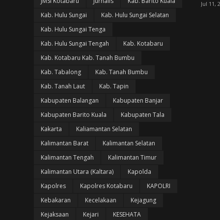
JMSI Kotabaru
Jurnalis
Kab. Barito Kuala
Jul 11, 
Kab. Hulu Sungai
Kab. Hulu Sungai Selatan
Kab. Hulu Sungai Tenga
Kab. Hulu Sungai Tengah
Kab. Kotabaru
Kab. Kotabaru Kab. Tanah Bumbu
Kab. Tabalong
Kab. Tanah Bumbu
Kab. Tanah Laut
Kab. Tapin
Kabupaten Balangan
Kabupaten Banjar
Kabupaten Barito Kuala
Kabupaten Tala
Kakarta
Kaliamantan Selatan
Kalimantan Barat
Kalimantan Selatan
Kalimantan Tengah
Kalimantan Timur
Kalimantan Utara (Kaltara)
Kapolda
Kapolres
Kapolres Kotabaru
KAPOLRI
Kebakaran
Kecelakaan
Kejagung
Kejaksaan
Kejari
KESEHATA