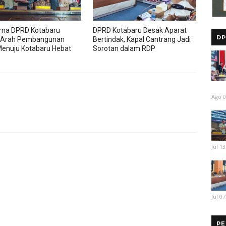
rna DPRD Kotabaru
DPRD Kotabaru Desak Aparat
DP
 Arah Pembangunan
Bertindak, Kapal Cantrang Jadi
enuju Kotabaru Hebat
Sorotan dalam RDP
Ago 0
Jul 13
Jul 07
PE