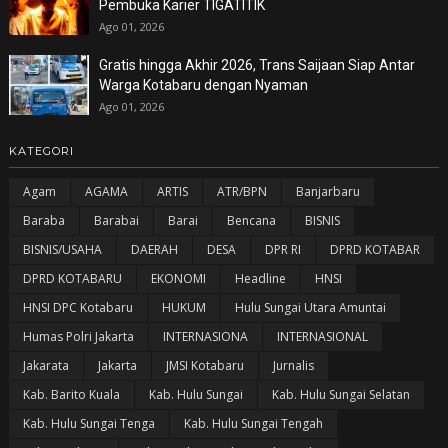
Pembuka Karier TIGATITIK
Ago 01, 2026
Gratis hingga Akhir 2026, Trans Saijaan Siap Antar
Warga Kotabaru dengan Nyaman
Ago 01, 2026
KATEGORI
Agam
AGAMA
ARTIS
ATR/BPN
Banjarbaru
Baraba
Barabai
Barai
Bencana
BISNIS
BISNIS/USAHA
DAERAH
DESA
DPR RI
DPRD KOTABAR
DPRD KOTABARU
EKONOMI
Headline
HNSI
HNSI DPC Kotabaru
HUKUM
Hulu Sungai Utara Amuntai
Humas Polri Jakarta
INTERNASIONA
INTERNASIONAL
Jakarata
Jakarta
JMSI Kotabaru
Jurnalis
Kab. Barito Kuala
Kab. Hulu Sungai
Kab. Hulu Sungai Selatan
Kab. Hulu Sungai Tenga
Kab. Hulu Sungai Tengah