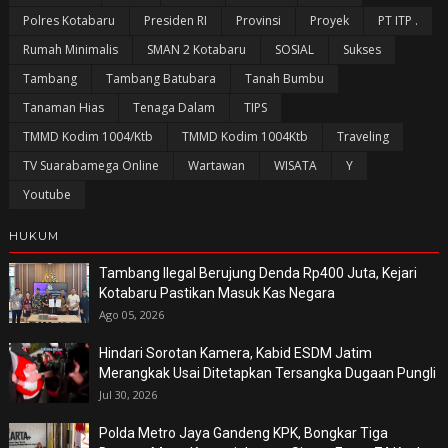
Polres Kotabaru
Presiden RI
Provinsi
Proyek
PT ITP .
Rumah Minimalis
SMAN 2 Kotabaru
SOSIAL
Sukses
Tambang
Tambang Batubara
Tanah Bumbu
Tanaman Hias
Tenaga Dalam
TIPS
TMMD Kodim 1004/Ktb
TMMD Kodim 1004Ktb
Traveling
TV Suarabamega Online
Wartawan
WISATA
Y
Youtube
HUKUM
Tambang Ilegal Berujung Denda Rp400 Juta, Kejari
Kotabaru Pastikan Masuk Kas Negara
Ago 05, 2026
Hindari Sorotan Kamera, Kabid ESDM Jatim
Merangkak Usai Ditetapkan Tersangka Dugaan Pungli
Jul 30, 2026
Polda Metro Jaya Gandeng KPK, Bongkar Tiga