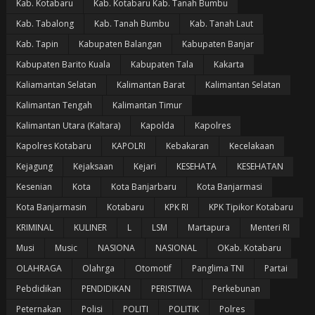
Kab. Kotabaru
Kab. Kotabaru Kab. Tanah Bumbu
Kab. Tabalong
Kab. Tanah Bumbu
Kab. Tanah Laut
Kab. Tapin
Kabupaten Balangan
Kabupaten Banjar
Kabupaten Barito Kuala
Kabupaten Tala
Kakarta
Kaliamantan Selatan
Kalimantan Barat
Kalimantan Selatan
Kalimantan Tengah
Kalimantan Timur
Kalimantan Utara (Kaltara)
Kapolda
Kapolres
Kapolres Kotabaru
KAPOLRI
Kebakaran
Kecelakaan
Kejagung
Kejaksaan
Kejari
KESEHATA
KESEHATAN
Kesenian
Kota
Kota Banjarbaru
Kota Banjarmasi
Kota Banjarmasin
Kotabaru
KPK RI
KPK Tipikor Kotabaru
KRIMINAL
KULINER
L
LSM
Martapura
Menteri RI
Musi
Music
NASIONA
NASIONAL
OKab. Kotabaru
OLAHRAGA
Olahrga
Otomotif
Panglima TNI
Partai
Pebdidikan
PENDIDIKAN
PERISTIWA
Perkebunan
Peternakan
Polisi
POLITI
POLITIK
Polres