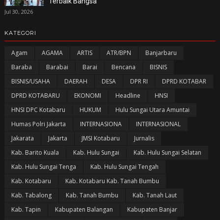
Terbaik Bangsa
Jul 30, 2026
KATEGORI
Agam
AGAMA
ARTIS
ATR/BPN
Banjarbaru
Baraba
Barabai
Barai
Bencana
BISNIS
BISNIS/USAHA
DAERAH
DESA
DPR RI
DPRD KOTABAR
DPRD KOTABARU
EKONOMI
Headline
HNSI
HNSI DPC Kotabaru
HUKUM
Hulu Sungai Utara Amuntai
Humas Polri Jakarta
INTERNASIONA
INTERNASIONAL
Jakarata
Jakarta
JMSI Kotabaru
Jurnalis
Kab. Barito Kuala
Kab. Hulu Sungai
Kab. Hulu Sungai Selatan
Kab. Hulu Sungai Tenga
Kab. Hulu Sungai Tengah
Kab. Kotabaru
Kab. Kotabaru Kab. Tanah Bumbu
Kab. Tabalong
Kab. Tanah Bumbu
Kab. Tanah Laut
Kab. Tapin
Kabupaten Balangan
Kabupaten Banjar