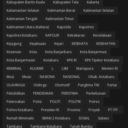
Kabupaten Barito Kuala
Kabupaten Tala
Kakarta
Kaliamantan Selatan
Kalimantan Barat
Kalimantan Selatan
Kalimantan Tengah
Kalimantan Timur
Kalimantan Utara (Kaltara)
Kapolda
Kapolres
Kapolres Kotabaru
KAPOLRI
Kebakaran
Kecelakaan
Kejagung
Kejaksaan
Kejari
KESEHATA
KESEHATAN
Kesenian
Kota
Kota Banjarbaru
Kota Banjarmasi
Kota Banjarmasin
Kotabaru
KPK RI
KPK Tipikor Kotabaru
KRIMINAL
KULINER
L
LSM
Martapura
Menteri RI
Musi
Music
NASIONA
NASIONAL
OKab. Kotabaru
OLAHRAGA
Olahrga
Otomotif
Panglima TNI
Partai
Pebdidikan
PENDIDIKAN
PERISTIWA
Perkebunan
Peternakan
Polisi
POLITI
POLITIK
Polres
Polres Kotabaru
Presiden RI
Provinsi
Proyek
PT ITP .
Rumah Minimalis
SMAN 2 Kotabaru
SOSIAL
Sukses
Tambang
Tambang Batubara
Tanah Bumbu