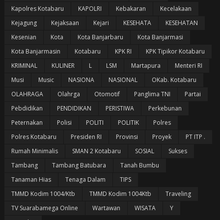
Kapolres Kotabaru
KAPOLRI
Kebakaran
Kecelakaan
Kejagung
Kejaksaan
Kejari
KESEHATA
KESEHATAN
Kesenian
Kota
Kota Banjarbaru
Kota Banjarmasi
Kota Banjarmasin
Kotabaru
KPK RI
KPK Tipikor Kotabaru
KRIMINAL
KULINER
L
LSM
Martapura
Menteri RI
Musi
Music
NASIONA
NASIONAL
OKab. Kotabaru
OLAHRAGA
Olahrga
Otomotif
Panglima TNI
Partai
Pebdidikan
PENDIDIKAN
PERISTIWA
Perkebunan
Peternakan
Polisi
POLITI
POLITIK
Polres
Polres Kotabaru
Presiden RI
Provinsi
Proyek
PT ITP .
Rumah Minimalis
SMAN 2 Kotabaru
SOSIAL
Sukses
Tambang
Tambang Batubara
Tanah Bumbu
Tanaman Hias
Tenaga Dalam
TIPS
TMMD Kodim 1004/Ktb
TMMD Kodim 1004Ktb
Traveling
TV Suarabamega Online
Wartawan
WISATA
Y