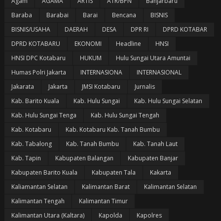
Agam
AGAMA
ARTIS
ATR/BPN
Banjarbaru
Baraba
Barabai
Barai
Bencana
BISNIS
BISNIS/USAHA
DAERAH
DESA
DPR RI
DPRD KOTABAR
DPRD KOTABARU
EKONOMI
Headline
HNSI
HNSI DPC Kotabaru
HUKUM
Hulu Sungai Utara Amuntai
Humas Polri Jakarta
INTERNASIONA
INTERNASIONAL
Jakarata
Jakarta
JMSI Kotabaru
Jurnalis
Kab. Barito Kuala
Kab. Hulu Sungai
Kab. Hulu Sungai Selatan
Kab. Hulu Sungai Tenga
Kab. Hulu Sungai Tengah
Kab. Kotabaru
Kab. Kotabaru Kab. Tanah Bumbu
Kab. Tabalong
Kab. Tanah Bumbu
Kab. Tanah Laut
Kab. Tapin
Kabupaten Balangan
Kabupaten Banjar
Kabupaten Barito Kuala
Kabupaten Tala
Kakarta
Kaliamantan Selatan
Kalimantan Barat
Kalimantan Selatan
Kalimantan Tengah
Kalimantan Timur
Kalimantan Utara (Kaltara)
Kapolda
Kapolres