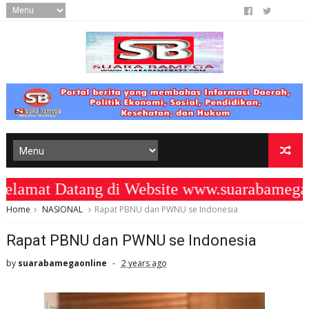
mat Datang di Website www.suarabamega25
Home
NASIONAL
Rapat PBNU dan PWNU se Indonesia
Rapat PBNU dan PWNU se Indonesia
by
suarabamegaonline
2 years ago