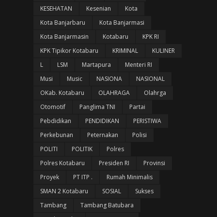
KESEHATAN
Kesenian
Kota
Kota Banjarbaru
Kota Banjarmasi
Kota Banjarmasin
Kotabaru
KPK RI
KPK Tipikor Kotabaru
KRIMINAL
KULINER
L
LSM
Martapura
Menteri RI
Musi
Music
NASIONA
NASIONAL
OKab. Kotabaru
OLAHRAGA
Olahrga
Otomotif
Panglima TNI
Partai
Pebdidikan
PENDIDIKAN
PERISTIWA
Perkebunan
Peternakan
Polisi
POLITI
POLITIK
Polres
Polres Kotabaru
Presiden RI
Provinsi
Proyek
PT ITP .
Rumah Minimalis
SMAN 2 Kotabaru
SOSIAL
Sukses
Tambang
Tambang Batubara