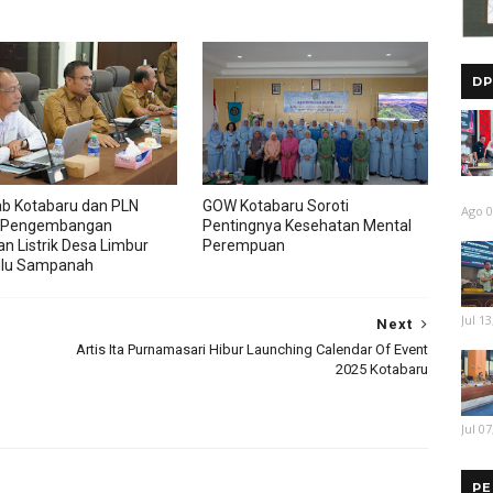
DP
b Kotabaru dan PLN
GOW Kotabaru Soroti
Ago 0
 Pengembangan
Pentingnya Kesehatan Mental
an Listrik Desa Limbur
Perempuan
ulu Sampanah
Jul 13
Next
Artis Ita Purnamasari Hibur Launching Calendar Of Event
2025 Kotabaru
Jul 07
PE