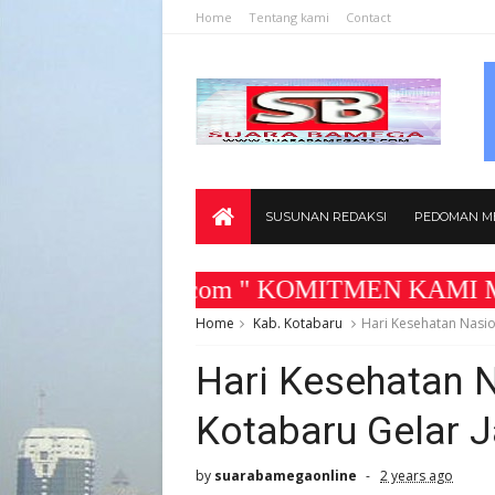
Home
Tentang kami
Contact
SUSUNAN REDAKSI
PEDOMAN ME
abamega25.com " KOMITMEN KAMI MEMBANGU
Home
Kab. Kotabaru
Hari Kesehatan Nasio
Hari Kesehatan N
Kotabaru Gelar J
by
suarabamegaonline
2 years ago