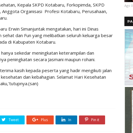
 Kesehatan, Kepala SKPD Kotabaru, Forkopimda, SKPD
Ago 0
 Anggota Organisasi Profesi Kotabaru, Perusahaan,
aru.
PA
ru Erwin Simanjuntak mengatakan, hari ini Dinas
 sehat dan Fun yang melibatkan seluruh keluarga besar
ada di Kabupaten Kotabaru.
k hanya sekedar meningkatan keterampilan dan
anya peningkatan secara Jasmani maupun rohani.
erima kasih kepada peserta yang hadir mengikuti jalan
 kesehatan dan kebahagian. Selamat Hari Kesehatan
aku,'tutupnya.(san)
Tweet
Plus
In
Pin it