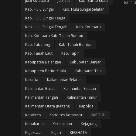
JMSI Kotabaru
Jurnalis
Kab. Barito Kuala
Jul 11, 
Kab. Hulu Sungai
Kab. Hulu Sungai Selatan
Kab. Hulu Sungai Tenga
Kab. Hulu Sungai Tengah
Kab. Kotabaru
Kab. Kotabaru Kab. Tanah Bumbu
Kab. Tabalong
Kab. Tanah Bumbu
Kab. Tanah Laut
Kab. Tapin
Kabupaten Balangan
Kabupaten Banjar
Kabupaten Barito Kuala
Kabupaten Tala
Kakarta
Kaliamantan Selatan
Kalimantan Barat
Kalimantan Selatan
Kalimantan Tengah
Kalimantan Timur
Kalimantan Utara (Kaltara)
Kapolda
Kapolres
Kapolres Kotabaru
KAPOLRI
Kebakaran
Kecelakaan
Kejagung
Kejaksaan
Kejari
KESEHATA