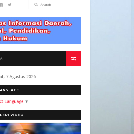
TA
at, 7 Agustus 2026
I MASYARAKAT " Alamat Redaksi Jl. Beran
ANSLATE
ect Language
▼
LERI VIDEO