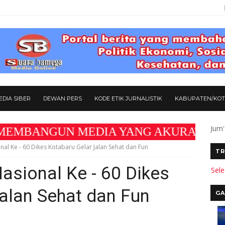
DIA SIBER
DEWAN PERS
KODE ETIK JURNALISTIK
KABUPATEN/KO
Jum'
N MEDIA YANG AKURAT DAN BERMANFAAT BAG
nal Ke - 60 Dikes Kotabaru Gelar Jalan Sehat dan Fun
TR
asional Ke - 60 Dikes
Sel
alan Sehat dan Fun
GA