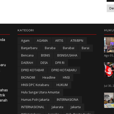
KATEGORI
HUK
nda
Agam
AGAMA
ARTIS
ATR/BPN
Banjarbaru
Baraba
Barabai
Barai
Bencana
BISNIS
BISNIS/USAHA
Ago 05,
DAERAH
DESA
DPR RI
baru
k
DPRD KOTABAR
DPRD KOTABARU
EKONOMI
Headline
HNSI
HNSI DPC Kotabaru
HUKUM
Jul 30, 
Bahas
Hulu Sungai Utara Amuntai
rik
Humas Polri Jakarta
INTERNASIONA
panah
INTERNASIONAL
Jakarata
Jakarta