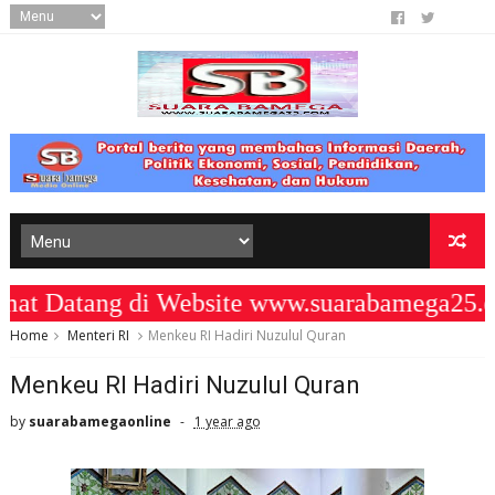
Datang di Website www.suarabamega25.co
Home
Menteri RI
Menkeu RI Hadiri Nuzulul Quran
Menkeu RI Hadiri Nuzulul Quran
by
suarabamegaonline
1 year ago