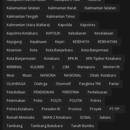
Kaliamantan Selatan
Kalimantan Barat
Kalimantan Selatan
Kalimantan Tengah
Kalimantan Timur
Kalimantan Utara (Kaltara)
Kapolda
Kapolres
Kapolres Kotabaru
KAPOLRI
Kebakaran
Kecelakaan
Kejagung
Kejaksaan
Kejari
KESEHATA
KESEHATAN
Kesenian
Kota
Kota Banjarbaru
Kota Banjarmasi
Kota Banjarmasin
Kotabaru
KPK RI
KPK Tipikor Kotabaru
KRIMINAL
KULINER
L
LSM
Martapura
Menteri RI
Musi
Music
NASIONA
NASIONAL
OKab. Kotabaru
OLAHRAGA
Olahrga
Otomotif
Panglima TNI
Partai
Pebdidikan
PENDIDIKAN
PERISTIWA
Perkebunan
Peternakan
Polisi
POLITI
POLITIK
Polres
Polres Kotabaru
Presiden RI
Provinsi
Proyek
PT ITP .
Rumah Minimalis
SMAN 2 Kotabaru
SOSIAL
Sukses
Tambang
Tambang Batubara
Tanah Bumbu