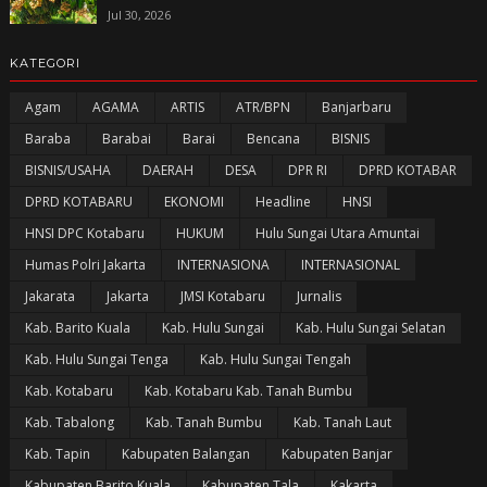
Jul 30, 2026
KATEGORI
Agam
AGAMA
ARTIS
ATR/BPN
Banjarbaru
Baraba
Barabai
Barai
Bencana
BISNIS
BISNIS/USAHA
DAERAH
DESA
DPR RI
DPRD KOTABAR
DPRD KOTABARU
EKONOMI
Headline
HNSI
HNSI DPC Kotabaru
HUKUM
Hulu Sungai Utara Amuntai
Humas Polri Jakarta
INTERNASIONA
INTERNASIONAL
Jakarata
Jakarta
JMSI Kotabaru
Jurnalis
Kab. Barito Kuala
Kab. Hulu Sungai
Kab. Hulu Sungai Selatan
Kab. Hulu Sungai Tenga
Kab. Hulu Sungai Tengah
Kab. Kotabaru
Kab. Kotabaru Kab. Tanah Bumbu
Kab. Tabalong
Kab. Tanah Bumbu
Kab. Tanah Laut
Kab. Tapin
Kabupaten Balangan
Kabupaten Banjar
Kabupaten Barito Kuala
Kabupaten Tala
Kakarta