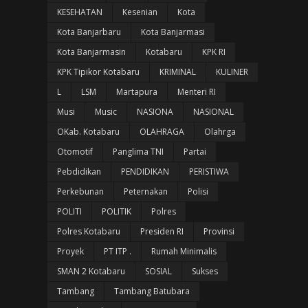
KESEHATAN
Kesenian
Kota
Kota Banjarbaru
Kota Banjarmasi
Kota Banjarmasin
Kotabaru
KPK RI
KPK Tipikor Kotabaru
KRIMINAL
KULINER
L
LSM
Martapura
Menteri RI
Musi
Music
NASIONA
NASIONAL
OKab. Kotabaru
OLAHRAGA
Olahrga
Otomotif
Panglima TNI
Partai
Pebdidikan
PENDIDIKAN
PERISTIWA
Perkebunan
Peternakan
Polisi
POLITI
POLITIK
Polres
Polres Kotabaru
Presiden RI
Provinsi
Proyek
PT ITP .
Rumah Minimalis
SMAN 2 Kotabaru
SOSIAL
Sukses
Tambang
Tambang Batubara