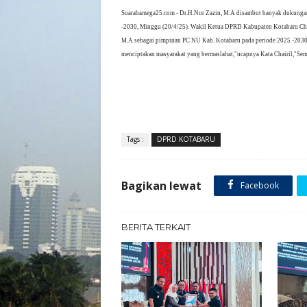
Suarabamega25.com - Dr.H.Nur Zazin, M.A disambut banyak dukungan
-2030, Minggu (20/4/25). Wakil Ketua DPRD Kabupaten Kotabaru Chai
M.A sebagai pimpinan PC NU Kab. Kotabaru pada periode 2025 -2030
menciptakan masyarakat yang bermaslahat,"ucapnya Kata Chairil,"S
Tags :
DPRD KOTABARU
Bagikan lewat
Facebook
BERITA TERKAIT