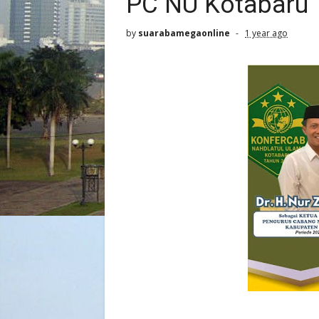
PC NU Kotabaru
by
suarabamegaonline
1 year ago