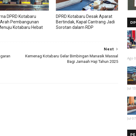
rna DPRD Kotabaru
DPRD Kotabaru Desak Aparat
 Arah Pembangunan
Bertindak, Kapal Cantrang Jadi
DP
enuju Kotabaru Hebat
Sorotan dalam RDP
Next
ggaran
Kemenag Kotabaru Gelar Bimbingan Manasik Massal
Ago 0
Bagi Jamaah Haji Tahun 2025
Jul 13
Jul 07
PE