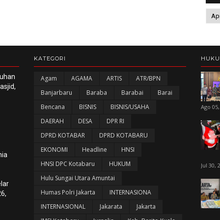
KATEGORI
HUK
luhan
Agam
AGAMA
ARTIS
ATR/BPN
sjid,
Banjarbaru
Baraba
Barabai
Barai
Bencana
BISNIS
BISNIS/USAHA
Ago 05,
DAERAH
DESA
DPR RI
DPRD KOTABAR
DPRD KOTABARU
EKONOMI
Headline
HNSI
nia
HNSI DPC Kotabaru
HUKUM
Jul 30, 
Hulu Sungai Utara Amuntai
lar
Humas Polri Jakarta
INTERNASIONA
6,
INTERNASIONAL
Jakarata
Jakarta