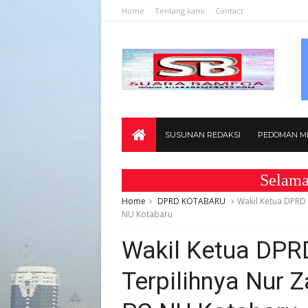
Home
Tentang kami
Contact
SUSUNAN REDAKSI
PEDOMAN ME
Selamat Datan
Home
DPRD KOTABARU
Wakil Ketua DPRD 
NU Kotabaru
Wakil Ketua DPR
Terpilihnya Nur 