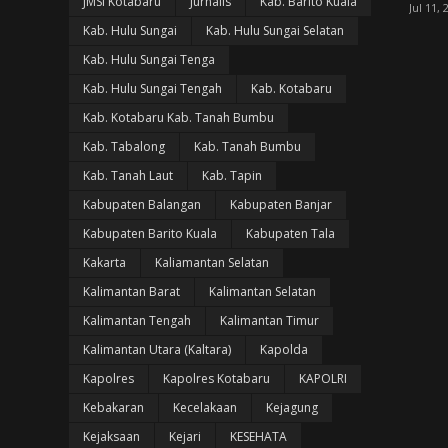
JMSI Kotabaru
Jurnalis
Kab. Barito Kuala
Jul 11, 
Kab. Hulu Sungai
Kab. Hulu Sungai Selatan
Kab. Hulu Sungai Tenga
Kab. Hulu Sungai Tengah
Kab. Kotabaru
Kab. Kotabaru Kab. Tanah Bumbu
Kab. Tabalong
Kab. Tanah Bumbu
Kab. Tanah Laut
Kab. Tapin
Kabupaten Balangan
Kabupaten Banjar
Kabupaten Barito Kuala
Kabupaten Tala
Kakarta
Kaliamantan Selatan
Kalimantan Barat
Kalimantan Selatan
Kalimantan Tengah
Kalimantan Timur
Kalimantan Utara (Kaltara)
Kapolda
Kapolres
Kapolres Kotabaru
KAPOLRI
Kebakaran
Kecelakaan
Kejagung
Kejaksaan
Kejari
KESEHATA