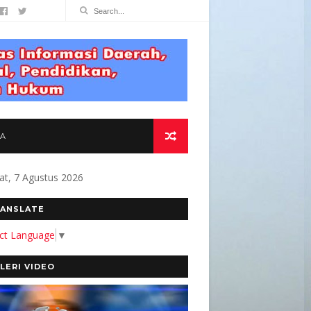
TA
at, 7 Agustus 2026
OMITMEN KAMI MEMBANGUN MEDIA YANG AKUR
ANSLATE
ect Language
▼
LERI VIDEO