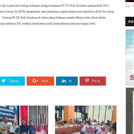
Ago 0
 dan ucapan dari berbagi kalangan sebagai pimpinan PC NU Kab. Kotabaru pada periode 2025
ril Anwar, SS.,M.Thi mengatakan, menyampaikan ucapan selamat atas terpilihnya Dr.H.Nur Zazin,
. "Semoga PC NU Kab. Kotabaru di tahun-tahun kedepan semakin Berjaya dan sukses dalam
PA
emoga membawa NU semakin berkhidmat untuk kemaslahatan umat dan bangsa. (red)
Tweet
Plus
In
Pin it