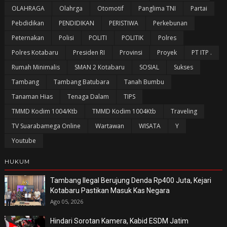
OLAHRAGA
Olahrga
Otomotif
Panglima TNI
Partai
Pebdidikan
PENDIDIKAN
PERISTIWA
Perkebunan
Peternakan
Polisi
POLITI
POLITIK
Polres
Polres Kotabaru
Presiden RI
Provinsi
Proyek
PT ITP .
Rumah Minimalis
SMAN 2 Kotabaru
SOSIAL
Sukses
Tambang
Tambang Batubara
Tanah Bumbu
Tanaman Hias
Tenaga Dalam
TIPS
TMMD Kodim 1004/Ktb
TMMD Kodim 1004Ktb
Traveling
TV Suarabamega Online
Wartawan
WISATA
Y
Youtube
HUKUM
Tambang Ilegal Berujung Denda Rp400 Juta, Kejari
Kotabaru Pastikan Masuk Kas Negara
Ago 05, 2026
Hindari Sorotan Kamera, Kabid ESDM Jatim