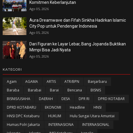
Komitmen Keberlanjutan
Ago 05, 2026
Aura Dreamwave dan Fifah Sinkha Hadirkan Islamic
City Pop untuk Pendengar Indonesia
Ago 05, 2026
Dari Figuran ke Layar Lebar, Bang Jopanda Buktikan
Mimpi Bisa Jadi Nyata
Ago 05, 2026
KATEGORI
Agam
AGAMA
ARTIS
ATR/BPN
Banjarbaru
Baraba
Barabai
Barai
Bencana
BISNIS
BISNIS/USAHA
DAERAH
DESA
DPR RI
DPRD KOTABAR
DPRD KOTABARU
EKONOMI
Headline
HNSI
HNSI DPC Kotabaru
HUKUM
Hulu Sungai Utara Amuntai
Humas Polri Jakarta
INTERNASIONA
INTERNASIONAL