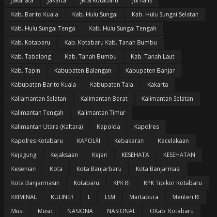
Jakarata
Jakarta
JMSI Kotabaru
Jurnalis
Kab. Barito Kuala
Kab. Hulu Sungai
Kab. Hulu Sungai Selatan
Kab. Hulu Sungai Tenga
Kab. Hulu Sungai Tengah
Kab. Kotabaru
Kab. Kotabaru Kab. Tanah Bumbu
Kab. Tabalong
Kab. Tanah Bumbu
Kab. Tanah Laut
Kab. Tapin
Kabupaten Balangan
Kabupaten Banjar
Kabupaten Barito Kuala
Kabupaten Tala
Kakarta
Kaliamantan Selatan
Kalimantan Barat
Kalimantan Selatan
Kalimantan Tengah
Kalimantan Timur
Kalimantan Utara (Kaltara)
Kapolda
Kapolres
Kapolres Kotabaru
KAPOLRI
Kebakaran
Kecelakaan
Kejagung
Kejaksaan
Kejari
KESEHATA
KESEHATAN
Kesenian
Kota
Kota Banjarbaru
Kota Banjarmasi
Kota Banjarmasin
Kotabaru
KPK RI
KPK Tipikor Kotabaru
KRIMINAL
KULINER
L
LSM
Martapura
Menteri RI
Musi
Music
NASIONA
NASIONAL
OKab. Kotabaru