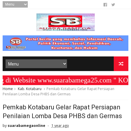
i Website www.suarabamega25.com " KOMI
Home
Kab. Kotabaru
Pemkab Kotabaru Gelar Rapat Persiapan
Penilaian Lomba Desa PHBS dan Germas
Pemkab Kotabaru Gelar Rapat Persiapan
Penilaian Lomba Desa PHBS dan Germas
by
suarabamegaonline
1 year ago