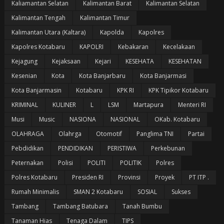
Kaliamantan Selatan
Kalimantan Barat
Kalimantan Selatan
Kalimantan Tengah
Kalimantan Timur
Kalimantan Utara (Kaltara)
Kapolda
Kapolres
Kapolres Kotabaru
KAPOLRI
Kebakaran
Kecelakaan
Kejagung
Kejaksaan
Kejari
KESEHATA
KESEHATAN
Kesenian
Kota
Kota Banjarbaru
Kota Banjarmasi
Kota Banjarmasin
Kotabaru
KPK RI
KPK Tipikor Kotabaru
KRIMINAL
KULINER
L
LSM
Martapura
Menteri RI
Musi
Music
NASIONA
NASIONAL
OKab. Kotabaru
OLAHRAGA
Olahrga
Otomotif
Panglima TNI
Partai
Pebdidikan
PENDIDIKAN
PERISTIWA
Perkebunan
Peternakan
Polisi
POLITI
POLITIK
Polres
Polres Kotabaru
Presiden RI
Provinsi
Proyek
PT ITP .
Rumah Minimalis
SMAN 2 Kotabaru
SOSIAL
Sukses
Tambang
Tambang Batubara
Tanah Bumbu
Tanaman Hias
Tenaga Dalam
TIPS