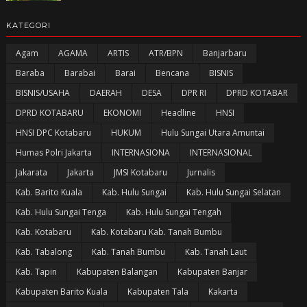
KATEGORI
Agam
AGAMA
ARTIS
ATR/BPN
Banjarbaru
Baraba
Barabai
Barai
Bencana
BISNIS
BISNIS/USAHA
DAERAH
DESA
DPR RI
DPRD KOTABAR
DPRD KOTABARU
EKONOMI
Headline
HNSI
HNSI DPC Kotabaru
HUKUM
Hulu Sungai Utara Amuntai
Humas Polri Jakarta
INTERNASIONA
INTERNASIONAL
Jakarata
Jakarta
JMSI Kotabaru
Jurnalis
Kab. Barito Kuala
Kab. Hulu Sungai
Kab. Hulu Sungai Selatan
Kab. Hulu Sungai Tenga
Kab. Hulu Sungai Tengah
Kab. Kotabaru
Kab. Kotabaru Kab. Tanah Bumbu
Kab. Tabalong
Kab. Tanah Bumbu
Kab. Tanah Laut
Kab. Tapin
Kabupaten Balangan
Kabupaten Banjar
Kabupaten Barito Kuala
Kabupaten Tala
Kakarta