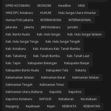
DPRD KOTABARU
EKONOMI
Headline
HNSI
HNSI DPC Kotabaru
HUKUM
Hulu Sungai Utara Amuntai
Humas Polri Jakarta
INTERNASIONA
INTERNASIONAL
Jakarata
Jakarta
JMSI Kotabaru
Jurnalis
Kab. Barito Kuala
Kab. Hulu Sungai
Kab. Hulu Sungai Selatan
Kab. Hulu Sungai Tenga
Kab. Hulu Sungai Tengah
Kab. Kotabaru
Kab. Kotabaru Kab. Tanah Bumbu
Kab. Tabalong
Kab. Tanah Bumbu
Kab. Tanah Laut
Kab. Tapin
Kabupaten Balangan
Kabupaten Banjar
Kabupaten Barito Kuala
Kabupaten Tala
Kakarta
Kaliamantan Selatan
Kalimantan Barat
Kalimantan Selatan
Kalimantan Tengah
Kalimantan Timur
Kalimantan Utara (Kaltara)
Kapolda
Kapolres
Kapolres Kotabaru
KAPOLRI
Kebakaran
Kecelakaan
Kejagung
Kejaksaan
Kejari
KESEHATA
KESEHATAN