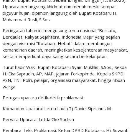
Kantor Bupati Kotabaru, Sebelimbingan, Minggu (17/8/2025).
Upacara berlangsung khidmat dan meriah meski sempat
diguyur hujan, dipimpin langsung oleh Bupati Kotabaru H.
Muhammad Rusli, S.Sos.
Peringatan tahun ini mengusung tema nasional “Bersatu,
Berdaulat, Rakyat Sejahtera, Indonesia Maju” yang sejalan
dengan visi-misi “Kotabaru Hebat” dalam membangun
kemandirian daerah, meningkatkan kesejahteraan masyarakat,
serta memperkuat daya saing secara berkelanjutan.
Turut hadir Wakil Bupati Kotabaru Syairi Mukhlis, S.Sos., Sekda
H. Eka Saprudin, AP, MAP, jajaran Forkopimda, Kepala SKPD,
ASN, TNI-Polri, pelajar, organisasi masyarakat, hingga ribuan
warga.
Petugas upacara detik-detik proklamasi:
Komandan Upacara: Letda Laut (T) Daniel Siprianus M.
Perwira Upacara: Letda Cke Sodikin
Pembaca Teks Proklamasi: Ketua DPRD Kotabaru, Hj. Suwanti