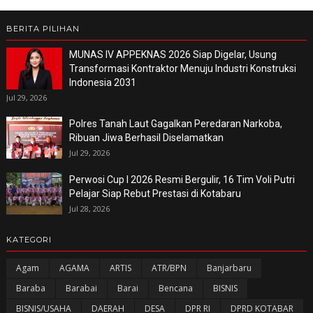
BERITA PILIHAN
MUNAS IV APPEKNAS 2026 Siap Digelar, Usung
Transformasi Kontraktor Menuju Industri Konstruksi
Indonesia 2031
Jul 29, 2026
Polres Tanah Laut Gagalkan Peredaran Narkoba,
Ribuan Jiwa Berhasil Diselamatkan
Jul 29, 2026
Perwosi Cup I 2026 Resmi Bergulir, 16 Tim Voli Putri
Pelajar Siap Rebut Prestasi di Kotabaru
Jul 28, 2026
KATEGORI
Agam
AGAMA
ARTIS
ATR/BPN
Banjarbaru
Baraba
Barabai
Barai
Bencana
BISNIS
BISNIS/USAHA
DAERAH
DESA
DPR RI
DPRD KOTABAR