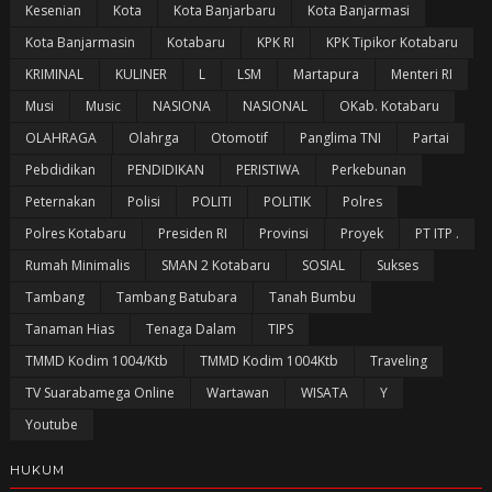
Kesenian
Kota
Kota Banjarbaru
Kota Banjarmasi
Kota Banjarmasin
Kotabaru
KPK RI
KPK Tipikor Kotabaru
KRIMINAL
KULINER
L
LSM
Martapura
Menteri RI
Musi
Music
NASIONA
NASIONAL
OKab. Kotabaru
OLAHRAGA
Olahrga
Otomotif
Panglima TNI
Partai
Pebdidikan
PENDIDIKAN
PERISTIWA
Perkebunan
Peternakan
Polisi
POLITI
POLITIK
Polres
Polres Kotabaru
Presiden RI
Provinsi
Proyek
PT ITP .
Rumah Minimalis
SMAN 2 Kotabaru
SOSIAL
Sukses
Tambang
Tambang Batubara
Tanah Bumbu
Tanaman Hias
Tenaga Dalam
TIPS
TMMD Kodim 1004/Ktb
TMMD Kodim 1004Ktb
Traveling
TV Suarabamega Online
Wartawan
WISATA
Y
Youtube
HUKUM