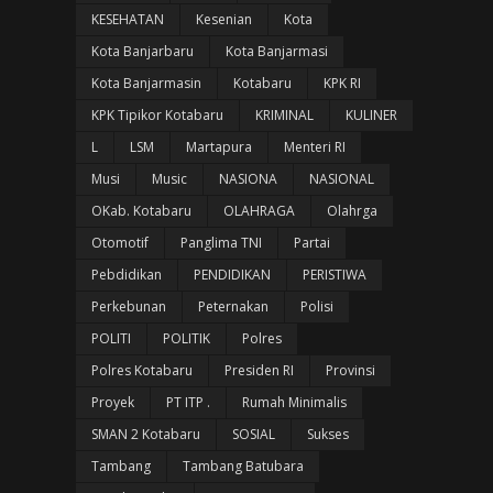
KESEHATAN
Kesenian
Kota
Kota Banjarbaru
Kota Banjarmasi
Kota Banjarmasin
Kotabaru
KPK RI
KPK Tipikor Kotabaru
KRIMINAL
KULINER
L
LSM
Martapura
Menteri RI
Musi
Music
NASIONA
NASIONAL
OKab. Kotabaru
OLAHRAGA
Olahrga
Otomotif
Panglima TNI
Partai
Pebdidikan
PENDIDIKAN
PERISTIWA
Perkebunan
Peternakan
Polisi
POLITI
POLITIK
Polres
Polres Kotabaru
Presiden RI
Provinsi
Proyek
PT ITP .
Rumah Minimalis
SMAN 2 Kotabaru
SOSIAL
Sukses
Tambang
Tambang Batubara