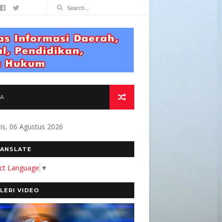
TA
s, 06 Agustus 2026
NG AKURAT DAN BERMANFAAT BAGI MASYARAK
ANSLATE
ect Language
▼
LERI VIDEO