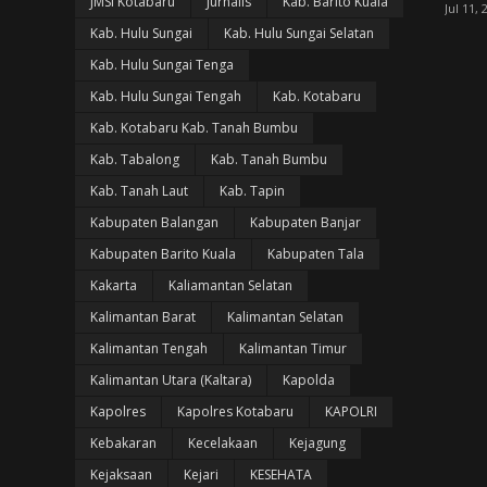
JMSI Kotabaru
Jurnalis
Kab. Barito Kuala
Jul 11, 
Kab. Hulu Sungai
Kab. Hulu Sungai Selatan
Kab. Hulu Sungai Tenga
Kab. Hulu Sungai Tengah
Kab. Kotabaru
Kab. Kotabaru Kab. Tanah Bumbu
Kab. Tabalong
Kab. Tanah Bumbu
Kab. Tanah Laut
Kab. Tapin
Kabupaten Balangan
Kabupaten Banjar
Kabupaten Barito Kuala
Kabupaten Tala
Kakarta
Kaliamantan Selatan
Kalimantan Barat
Kalimantan Selatan
Kalimantan Tengah
Kalimantan Timur
Kalimantan Utara (Kaltara)
Kapolda
Kapolres
Kapolres Kotabaru
KAPOLRI
Kebakaran
Kecelakaan
Kejagung
Kejaksaan
Kejari
KESEHATA