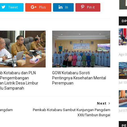
Tweet
Plus
In
Pin it
DP
Ago 0
b Kotabaru dan PLN
GOW Kotabaru Soroti
 Pengembangan
Pentingnya Kesehatan Mental
Jul 13
an Listrik Desa Limbur
Perempuan
ulu Sampanah
Next
 Pangdam
Pemkab Kotabaru Sambut Kunjungan Pangdam
Jul 07
XXII/Tambun Bungai
PE