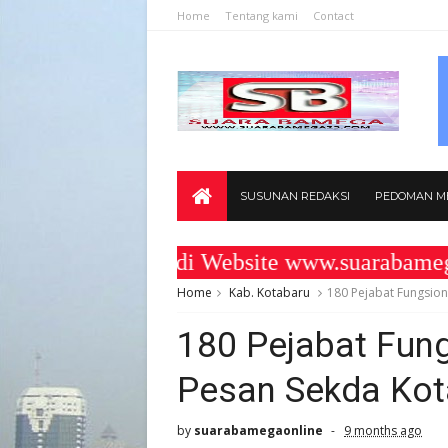
Home
Tentang kami
Contact
SUSUNAN REDAKSI
PEDOMAN ME
t Datang di Website www.suarabamega25.
Home
Kab. Kotabaru
180 Pejabat Fungsiona
180 Pejabat Fungs
Pesan Sekda Kot
by
suarabamegaonline
9 months ago