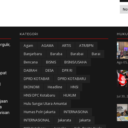
KATEGORI
HUK
gulir,
Agam
AGAMA
ARTIS
ATR/BPN
Banjarbaru
Baraba
Barabai
Barai
Bencana
BISNIS
BISNIS/USAHA
Ago 05,
DAERAH
DESA
DPR RI
apat
DPRD KOTABAR
DPRD KOTABARU
l
EKONOMI
Headline
HNSI
HNSI DPC Kotabaru
HUKUM
Jul 30, 
ijaan
Hulu Sungai Utara Amuntai
a
Humas Polri Jakarta
INTERNASIONA
risan
INTERNASIONAL
Jakarata
Jakarta