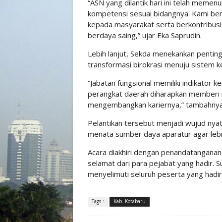
“ASN yang dilantik hari ini telah memenu
kompetensi sesuai bidangnya. Kami b
kepada masyarakat serta berkontribus
berdaya saing,” ujar Eka Saprudin.
Lebih lanjut, Sekda menekankan pentin
transformasi birokrasi menuju sistem ke
“Jabatan fungsional memiliki indikator k
perangkat daerah diharapkan memberi r
mengembangkan kariernya,” tambahnya
Pelantikan tersebut menjadi wujud ny
menata sumber daya aparatur agar lebih 
Acara diakhiri dengan penandatanganan
selamat dari para pejabat yang hadir.
menyelimuti seluruh peserta yang hadir
Tags :
Kab. Kotabaru