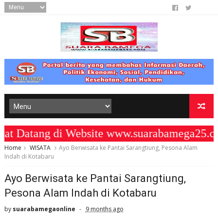
Datang di Website www.suarabamega25.co
Home
WISATA
Ayo Berwisata ke Pantai Sarangtiung, Pesona Alam
Indah di Kotabaru
Ayo Berwisata ke Pantai Sarangtiung,
Pesona Alam Indah di Kotabaru
by
suarabamegaonline
9 months ago