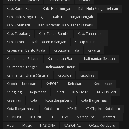
Jakarata
Jakarta
JMSI Kotabaru
Jurnalis
Kab. Barito Kuala
Kab. Hulu Sungai
Kab. Hulu Sungai Selatan
Kab. Hulu Sungai Tenga
Kab. Hulu Sungai Tengah
Kab. Kotabaru
Kab. Kotabaru Kab. Tanah Bumbu
Kab. Tabalong
Kab. Tanah Bumbu
Kab. Tanah Laut
Kab. Tapin
Kabupaten Balangan
Kabupaten Banjar
Kabupaten Barito Kuala
Kabupaten Tala
Kakarta
Kaliamantan Selatan
Kalimantan Barat
Kalimantan Selatan
Kalimantan Tengah
Kalimantan Timur
Kalimantan Utara (Kaltara)
Kapolda
Kapolres
Kapolres Kotabaru
KAPOLRI
Kebakaran
Kecelakaan
Kejagung
Kejaksaan
Kejari
KESEHATA
KESEHATAN
Kesenian
Kota
Kota Banjarbaru
Kota Banjarmasi
Kota Banjarmasin
Kotabaru
KPK RI
KPK Tipikor Kotabaru
KRIMINAL
KULINER
L
LSM
Martapura
Menteri RI
Musi
Music
NASIONA
NASIONAL
OKab. Kotabaru