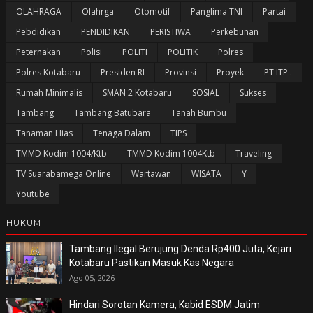
OLAHRAGA
Olahrga
Otomotif
Panglima TNI
Partai
Pebdidikan
PENDIDIKAN
PERISTIWA
Perkebunan
Peternakan
Polisi
POLITI
POLITIK
Polres
Polres Kotabaru
Presiden RI
Provinsi
Proyek
PT ITP .
Rumah Minimalis
SMAN 2 Kotabaru
SOSIAL
Sukses
Tambang
Tambang Batubara
Tanah Bumbu
Tanaman Hias
Tenaga Dalam
TIPS
TMMD Kodim 1004/Ktb
TMMD Kodim 1004Ktb
Traveling
TV Suarabamega Online
Wartawan
WISATA
Y
Youtube
HUKUM
Tambang Ilegal Berujung Denda Rp400 Juta, Kejari
Kotabaru Pastikan Masuk Kas Negara
Ago 05, 2026
Hindari Sorotan Kamera, Kabid ESDM Jatim