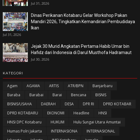
Jul 31, 2026
Dinas Perikanan Kotabaru Gelar Workshop Pakan
Mandiri 2026, Tingkatkan Kemandirian Pembudidaya
Ikan
Jul 31, 2026
Jejak 30 Murid Angkatan Pertama Habib Umar bin
Hafidz dari Indonesia di Darul Musthofa Hadramaut
Jul 30, 2026
KATEGORI
Agam
AGAMA
ARTIS
ATR/BPN
Banjarbaru
Baraba
Barabai
Barai
Bencana
BISNIS
BISNIS/USAHA
DAERAH
DESA
DPR RI
DPRD KOTABAR
DPRD KOTABARU
EKONOMI
Headline
HNSI
HNSI DPC Kotabaru
HUKUM
Hulu Sungai Utara Amuntai
Humas Polri Jakarta
INTERNASIONA
INTERNASIONAL