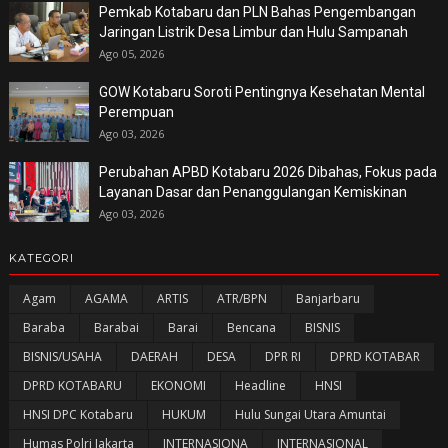
Pemkab Kotabaru dan PLN Bahas Pengembangan
Jaringan Listrik Desa Limbur dan Hulu Sampanah
Ago 05, 2026
GOW Kotabaru Soroti Pentingnya Kesehatan Mental
Perempuan
Ago 03, 2026
Perubahan APBD Kotabaru 2026 Dibahas, Fokus pada
Layanan Dasar dan Penanggulangan Kemiskinan
Ago 03, 2026
KATEGORI
Agam
AGAMA
ARTIS
ATR/BPN
Banjarbaru
Baraba
Barabai
Barai
Bencana
BISNIS
BISNIS/USAHA
DAERAH
DESA
DPR RI
DPRD KOTABAR
DPRD KOTABARU
EKONOMI
Headline
HNSI
HNSI DPC Kotabaru
HUKUM
Hulu Sungai Utara Amuntai
Humas Polri Jakarta
INTERNASIONA
INTERNASIONAL