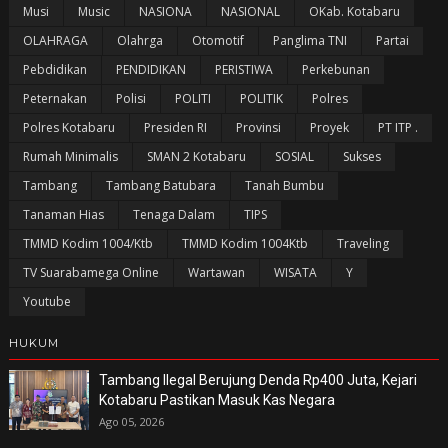
Musi
Music
NASIONA
NASIONAL
OKab. Kotabaru
OLAHRAGA
Olahrga
Otomotif
Panglima TNI
Partai
Pebdidikan
PENDIDIKAN
PERISTIWA
Perkebunan
Peternakan
Polisi
POLITI
POLITIK
Polres
Polres Kotabaru
Presiden RI
Provinsi
Proyek
PT ITP .
Rumah Minimalis
SMAN 2 Kotabaru
SOSIAL
Sukses
Tambang
Tambang Batubara
Tanah Bumbu
Tanaman Hias
Tenaga Dalam
TIPS
TMMD Kodim 1004/Ktb
TMMD Kodim 1004Ktb
Traveling
TV Suarabamega Online
Wartawan
WISATA
Y
Youtube
HUKUM
Tambang Ilegal Berujung Denda Rp400 Juta, Kejari
Kotabaru Pastikan Masuk Kas Negara
Ago 05, 2026