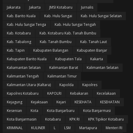
Jakarata
Jakarta
JMSI Kotabaru
Jurnalis
Kab. Barito Kuala
Kab. Hulu Sungai
Kab. Hulu Sungai Selatan
Kab. Hulu Sungai Tenga
Kab. Hulu Sungai Tengah
Kab. Kotabaru
Kab. Kotabaru Kab. Tanah Bumbu
Kab. Tabalong
Kab. Tanah Bumbu
Kab. Tanah Laut
Kab. Tapin
Kabupaten Balangan
Kabupaten Banjar
Kabupaten Barito Kuala
Kabupaten Tala
Kakarta
Kaliamantan Selatan
Kalimantan Barat
Kalimantan Selatan
Kalimantan Tengah
Kalimantan Timur
Kalimantan Utara (Kaltara)
Kapolda
Kapolres
Kapolres Kotabaru
KAPOLRI
Kebakaran
Kecelakaan
Kejagung
Kejaksaan
Kejari
KESEHATA
KESEHATAN
Kesenian
Kota
Kota Banjarbaru
Kota Banjarmasi
Kota Banjarmasin
Kotabaru
KPK RI
KPK Tipikor Kotabaru
KRIMINAL
KULINER
L
LSM
Martapura
Menteri RI