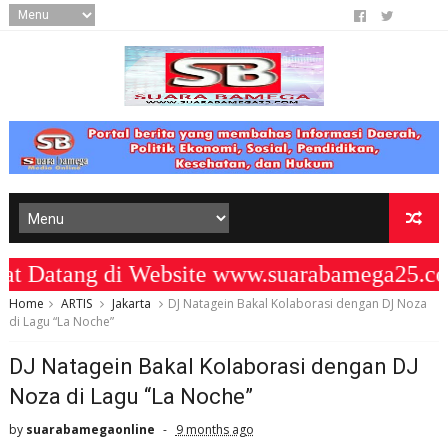
atang di Website www.suarabamega25.com
Home
ARTIS
Jakarta
DJ Natagein Bakal Kolaborasi dengan DJ Noza
di Lagu “La Noche”
DJ Natagein Bakal Kolaborasi dengan DJ
Noza di Lagu “La Noche”
by
suarabamegaonline
9 months ago