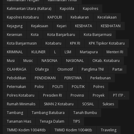
Kalimantan Utara (Kaltara)
Kapolda
Kapolres
Kapolres Kotabaru
KAPOLRI
Kebakaran
Kecelakaan
Kejagung
Kejaksaan
Kejari
KESEHATA
KESEHATAN
Kesenian
Kota
Kota Banjarbaru
Kota Banjarmasi
Kota Banjarmasin
Kotabaru
KPK RI
KPK Tipikor Kotabaru
KRIMINAL
KULINER
L
LSM
Martapura
Menteri RI
Musi
Music
NASIONA
NASIONAL
OKab. Kotabaru
OLAHRAGA
Olahrga
Otomotif
Panglima TNI
Partai
Pebdidikan
PENDIDIKAN
PERISTIWA
Perkebunan
Peternakan
Polisi
POLITI
POLITIK
Polres
Polres Kotabaru
Presiden RI
Provinsi
Proyek
PT ITP .
Rumah Minimalis
SMAN 2 Kotabaru
SOSIAL
Sukses
Tambang
Tambang Batubara
Tanah Bumbu
Tanaman Hias
Tenaga Dalam
TIPS
TMMD Kodim 1004/Ktb
TMMD Kodim 1004Ktb
Traveling