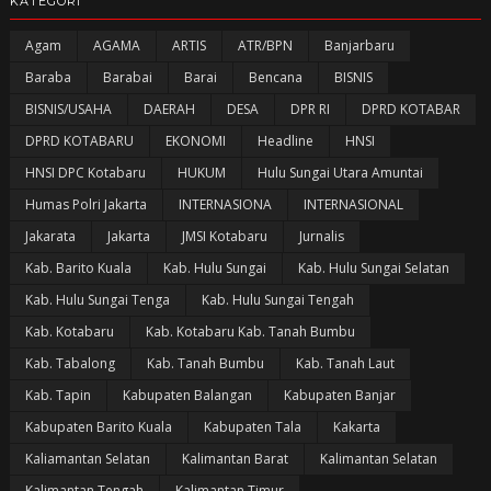
KATEGORI
Agam
AGAMA
ARTIS
ATR/BPN
Banjarbaru
Baraba
Barabai
Barai
Bencana
BISNIS
BISNIS/USAHA
DAERAH
DESA
DPR RI
DPRD KOTABAR
DPRD KOTABARU
EKONOMI
Headline
HNSI
HNSI DPC Kotabaru
HUKUM
Hulu Sungai Utara Amuntai
Humas Polri Jakarta
INTERNASIONA
INTERNASIONAL
Jakarata
Jakarta
JMSI Kotabaru
Jurnalis
Kab. Barito Kuala
Kab. Hulu Sungai
Kab. Hulu Sungai Selatan
Kab. Hulu Sungai Tenga
Kab. Hulu Sungai Tengah
Kab. Kotabaru
Kab. Kotabaru Kab. Tanah Bumbu
Kab. Tabalong
Kab. Tanah Bumbu
Kab. Tanah Laut
Kab. Tapin
Kabupaten Balangan
Kabupaten Banjar
Kabupaten Barito Kuala
Kabupaten Tala
Kakarta
Kaliamantan Selatan
Kalimantan Barat
Kalimantan Selatan
Kalimantan Tengah
Kalimantan Timur