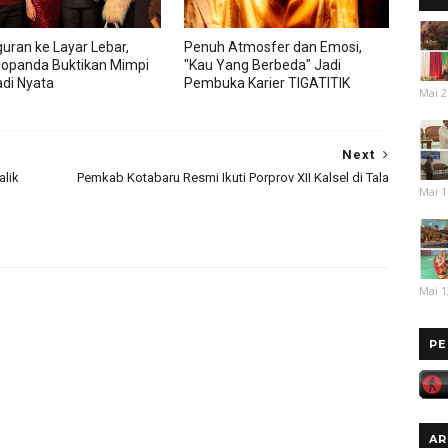
guran ke Layar Lebar,
Penuh Atmosfer dan Emosi,
opanda Buktikan Mimpi
"Kau Yang Berbeda" Jadi
adi Nyata
Pembuka Karier TIGATITIK
Mai 2
Next
alik
Pemkab Kotabaru Resmi Ikuti Porprov XII Kalsel di Tala
Mai 1
Mai 1
PE
AR