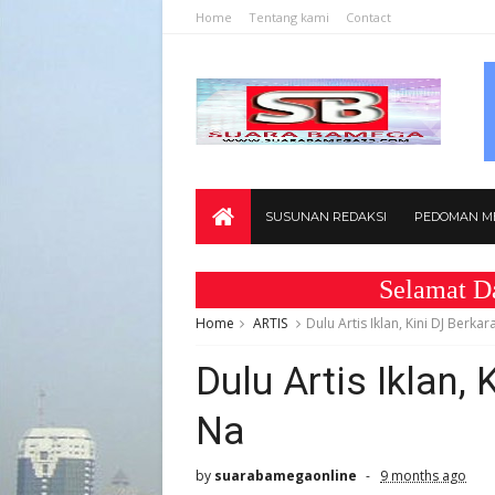
Home
Tentang kami
Contact
SUSUNAN REDAKSI
PEDOMAN ME
Selamat Datang d
Home
ARTIS
Dulu Artis Iklan, Kini DJ Berkar
Dulu Artis Iklan, 
Na
by
suarabamegaonline
9 months ago