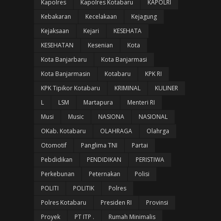
Kapolres
Kapolres Kotabaru
KAPOLRI
Kebakaran
Kecelakaan
Kejagung
Kejaksaan
Kejari
KESEHATA
KESEHATAN
Kesenian
Kota
Kota Banjarbaru
Kota Banjarmasi
Kota Banjarmasin
Kotabaru
KPK RI
KPK Tipikor Kotabaru
KRIMINAL
KULINER
L
LSM
Martapura
Menteri RI
Musi
Music
NASIONA
NASIONAL
OKab. Kotabaru
OLAHRAGA
Olahrga
Otomotif
Panglima TNI
Partai
Pebdidikan
PENDIDIKAN
PERISTIWA
Perkebunan
Peternakan
Polisi
POLITI
POLITIK
Polres
Polres Kotabaru
Presiden RI
Provinsi
Proyek
PT ITP .
Rumah Minimalis