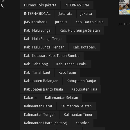
lar
Humas Polri Jakarta
INTERNASIONA
6,
INTERNASIONAL
Jakarata
Jakarta
JMSI Kotabaru
Jurnalis
Kab. Barito Kuala
Jul 11, 
Kab. Hulu Sungai
Kab. Hulu Sungai Selatan
Kab. Hulu Sungai Tenga
Kab. Hulu Sungai Tengah
Kab. Kotabaru
Kab. Kotabaru Kab. Tanah Bumbu
Kab. Tabalong
Kab. Tanah Bumbu
Kab. Tanah Laut
Kab. Tapin
Kabupaten Balangan
Kabupaten Banjar
Kabupaten Barito Kuala
Kabupaten Tala
Kakarta
Kaliamantan Selatan
Kalimantan Barat
Kalimantan Selatan
Kalimantan Tengah
Kalimantan Timur
Kalimantan Utara (Kaltara)
Kapolda