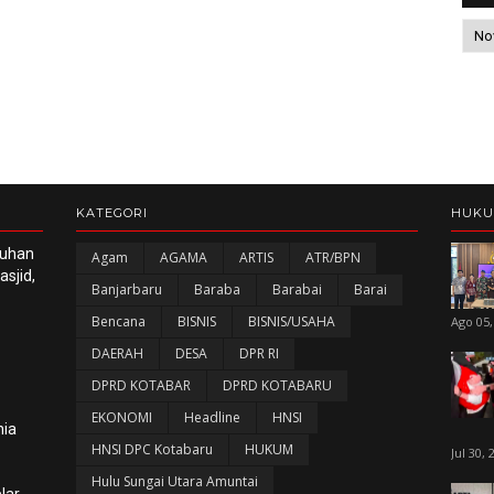
KATEGORI
HUK
luhan
Agam
AGAMA
ARTIS
ATR/BPN
sjid,
Banjarbaru
Baraba
Barabai
Barai
Bencana
BISNIS
BISNIS/USAHA
Ago 05,
DAERAH
DESA
DPR RI
DPRD KOTABAR
DPRD KOTABARU
EKONOMI
Headline
HNSI
nia
HNSI DPC Kotabaru
HUKUM
Jul 30, 
Hulu Sungai Utara Amuntai