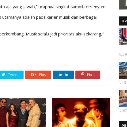
ktu aja yang jawab,” ucapnya singkat sambil tersenyum.
 utamanya adalah pada karier musik dan berbagai
DP
s berkembang. Musik selalu jadi prioritas aku sekarang,”
Ago 0
Tweet
Plus
In
Pin it
Jul 13
Jul 07
PE