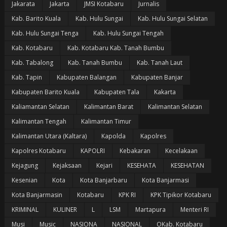
Jakarata
Jakarta
JMSI Kotabaru
Jurnalis
Kab. Barito Kuala
Kab. Hulu Sungai
Kab. Hulu Sungai Selatan
Kab. Hulu Sungai Tenga
Kab. Hulu Sungai Tengah
Kab. Kotabaru
Kab. Kotabaru Kab. Tanah Bumbu
Kab. Tabalong
Kab. Tanah Bumbu
Kab. Tanah Laut
Kab. Tapin
Kabupaten Balangan
Kabupaten Banjar
Kabupaten Barito Kuala
Kabupaten Tala
Kakarta
Kaliamantan Selatan
Kalimantan Barat
Kalimantan Selatan
Kalimantan Tengah
Kalimantan Timur
Kalimantan Utara (Kaltara)
Kapolda
Kapolres
Kapolres Kotabaru
KAPOLRI
Kebakaran
Kecelakaan
Kejagung
Kejaksaan
Kejari
KESEHATA
KESEHATAN
Kesenian
Kota
Kota Banjarbaru
Kota Banjarmasi
Kota Banjarmasin
Kotabaru
KPK RI
KPK Tipikor Kotabaru
KRIMINAL
KULINER
L
LSM
Martapura
Menteri RI
Musi
Music
NASIONA
NASIONAL
OKab. Kotabaru