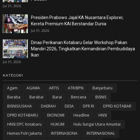
Jul 31, 2026
Presiden Prabowo Jajal KA Nusantara Explorer,
Kereta Premium KAI Berstandar Dunia
Jul 31, 2026
Dinas Perikanan Kotabaru Gelar Workshop Pakan
Mandiri 2026, Tingkatkan Kemandirian Pembudidaya
Ikan
Jul 31, 2026
KATEGORI
Agam
AGAMA
ARTIS
ATR/BPN
Banjarbaru
Baraba
Barabai
Barai
Bencana
BISNIS
BISNIS/USAHA
DAERAH
DESA
DPR RI
DPRD KOTABAR
DPRD KOTABARU
EKONOMI
Headline
HNSI
HNSI DPC Kotabaru
HUKUM
Hulu Sungai Utara Amuntai
Humas Polri Jakarta
INTERNASIONA
INTERNASIONAL