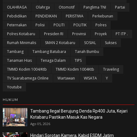
OLAHRAGA
Olahrga
Otomotif
Panglima TNI
Partai
Pebdidikan
PENDIDIKAN
PERISTIWA
Perkebunan
Peternakan
Polisi
POLITI
POLITIK
Polres
Polres Kotabaru
Presiden RI
Provinsi
Proyek
PT ITP .
Rumah Minimalis
SMAN 2 Kotabaru
SOSIAL
Sukses
Tambang
Tambang Batubara
Tanah Bumbu
Tanaman Hias
Tenaga Dalam
TIPS
TMMD Kodim 1004/Ktb
TMMD Kodim 1004Ktb
Traveling
TV Suarabamega Online
Wartawan
WISATA
Y
Youtube
HUKUM
Tambang Ilegal Berujung Denda Rp400 Juta, Kejari
Kotabaru Pastikan Masuk Kas Negara
Ago 05, 2026
Hindari Sorotan Kamera, Kabid ESDM Jatim