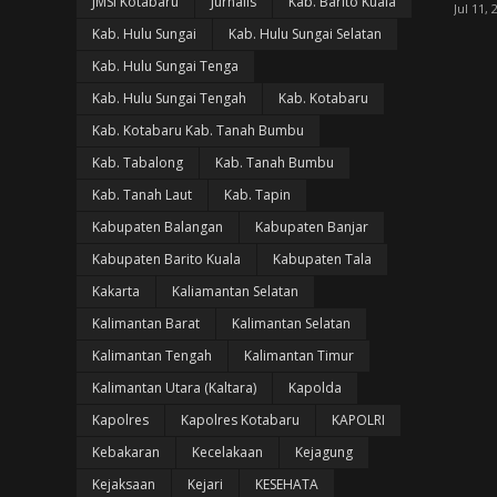
JMSI Kotabaru
Jurnalis
Kab. Barito Kuala
Jul 11, 
Kab. Hulu Sungai
Kab. Hulu Sungai Selatan
Kab. Hulu Sungai Tenga
Kab. Hulu Sungai Tengah
Kab. Kotabaru
Kab. Kotabaru Kab. Tanah Bumbu
Kab. Tabalong
Kab. Tanah Bumbu
Kab. Tanah Laut
Kab. Tapin
Kabupaten Balangan
Kabupaten Banjar
Kabupaten Barito Kuala
Kabupaten Tala
Kakarta
Kaliamantan Selatan
Kalimantan Barat
Kalimantan Selatan
Kalimantan Tengah
Kalimantan Timur
Kalimantan Utara (Kaltara)
Kapolda
Kapolres
Kapolres Kotabaru
KAPOLRI
Kebakaran
Kecelakaan
Kejagung
Kejaksaan
Kejari
KESEHATA