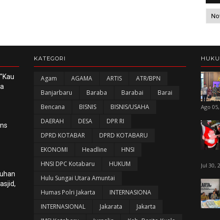
KATEGORI
HUK
 "Kau
Agam
AGAMA
ARTIS
ATR/BPN
ka
Banjarbaru
Baraba
Barabai
Barai
Bencana
BISNIS
BISNIS/USAHA
Ago 05,
DAERAH
DESA
DPR RI
ans
DPRD KOTABAR
DPRD KOTABARU
EKONOMI
Headline
HNSI
HNSI DPC Kotabaru
HUKUM
Jul 30, 
luhan
Hulu Sungai Utara Amuntai
sjid,
Humas Polri Jakarta
INTERNASIONA
INTERNASIONAL
Jakarata
Jakarta