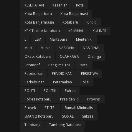
KESEHATAN
Kesenian
Kota
Kota Banjarbaru
Kota Banjarmasi
Kota Banjarmasin
Kotabaru
KPK RI
KPK Tipikor Kotabaru
KRIMINAL
KULINER
L
LSM
Martapura
Menteri RI
Musi
Music
NASIONA
NASIONAL
OKab. Kotabaru
OLAHRAGA
Olahrga
Otomotif
Panglima TNI
Partai
Pebdidikan
PENDIDIKAN
PERISTIWA
Perkebunan
Peternakan
Polisi
POLITI
POLITIK
Polres
Polres Kotabaru
Presiden RI
Provinsi
Proyek
PT ITP .
Rumah Minimalis
SMAN 2 Kotabaru
SOSIAL
Sukses
Tambang
Tambang Batubara