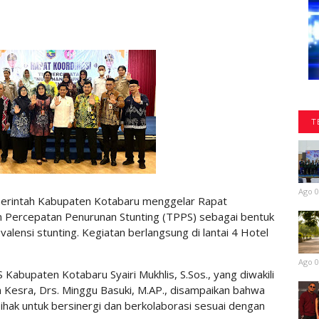
T
Ago 0
rintah Kabupaten Kotabaru menggelar Rapat
n Percepatan Penurunan Stunting (TPPS) sebagai bentuk
ensi stunting. Kegiatan berlangsung di lantai 4 Hotel
Ago 0
bupaten Kotabaru Syairi Mukhlis, S.Sos., yang diwakili
n Kesra, Drs. Minggu Basuki, M.AP., disampaikan bahwa
pihak untuk bersinergi dan berkolaborasi sesuai dengan