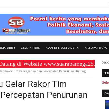
DIA SIBER
DEWAN PERS
KODE ETIK JURNALISTIK
KABUPATEN/KO
Sabt
di Website www.suarabamega25.com " KOM
ar Rakor Tim Pencegahan dan Percepatan Penurunan Stunting
TR
 Gelar Rakor Tim
Sel
Percepatan Penurunan
GA