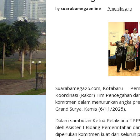
by
suarabamegaonline
9 months ago
Suarabamega25.com, Kotabaru — Peme
Koordinasi (Rakor) Tim Pencegahan da
komitmen dalam menurunkan angka preval
Grand Surya, Kamis (6/11/2025).
Dalam sambutan Ketua Pelaksana TPPS Ka
oleh Asisten I Bidang Pemerintahan da
diperlukan komitmen kuat dari seluruh 