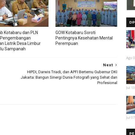
DP
b Kotabaru dan PLN
GOW Kotabaru Soroti
 Pengembangan
Pentingnya Kesehatan Mental
an Listrik Desa Limbur
Perempuan
ulu Sampanah
Ago 0
Next
HIPDI, Darwis Triadi, dan APFI Bertemu Gubernur DKI
Jakarta: Bangun Sinergi Dunia Fotografi yang Sehat dan
Profesional
Jul 13
Jul 07
PE