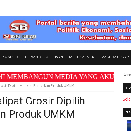
DIA SIBER
DEWAN PERS
KODE ETIK JURNALISTIK
KABUPATEN/KO
Kami
GUN MEDIA YANG AKURAT DAN BERMANFAAT B
rosir Dipilih Menkeu Pamerkan Produk UMKM
TR
ipat Grosir Dipilih
Sel
an Produk UMKM
GA