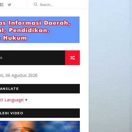
TA
s, 06 Agustus 2026
AGI MASYARAKAT " Alamat Redaksi Jl. Be
ANSLATE
ect Language
▼
LERI VIDEO