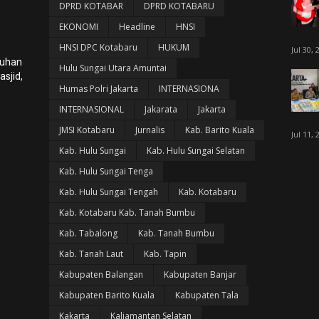
DPRD KOTABAR
DPRD KOTABARU
EKONOMI
Headline
HNSI
HNSI DPC Kotabaru
HUKUM
Jul 30, 
luhan
Hulu Sungai Utara Amuntai
sjid,
Humas Polri Jakarta
INTERNASIONA
INTERNASIONAL
Jakarata
Jakarta
JMSI Kotabaru
Jurnalis
Kab. Barito Kuala
Jul 11, 
Kab. Hulu Sungai
Kab. Hulu Sungai Selatan
Kab. Hulu Sungai Tenga
Kab. Hulu Sungai Tengah
Kab. Kotabaru
Kab. Kotabaru Kab. Tanah Bumbu
Kab. Tabalong
Kab. Tanah Bumbu
Kab. Tanah Laut
Kab. Tapin
Kabupaten Balangan
Kabupaten Banjar
Kabupaten Barito Kuala
Kabupaten Tala
Kakarta
Kaliamantan Selatan