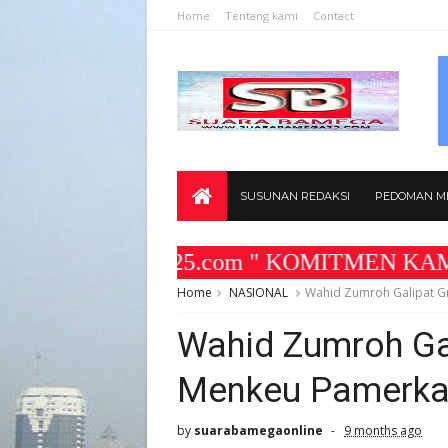
Home
Tentang kami
Contact
SUSUNAN REDAKSI
PEDOMAN ME
uarabamega25.com " KOMITMEN KAMI MEMBAN
Home
NASIONAL
Wahid Zumroh Galipat G
Wahid Zumroh Gal
Menkeu Pamerk
by
suarabamegaonline
9 months ago