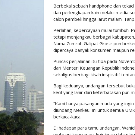
Berbekal sebuah handphone dan tekad 
dan perlengkapan kain melalui media sos
calon pembeli hingga larut malam. Tanp
Perlahan, kepercayaan mulai tumbuh. Pe
tetapi menjangkau berbagai kabupaten, k
Nama Zumroh Galipat Grosir pun berkem
dipercaya banyak konsumen maupun res
Puncak perjalanan itu tiba pada Nove
dari Menteri Keuangan Republik Indon
sekaligus berbagi kisah inspiratif tent
Bagi keduanya, undangan tersebut buka
kecil yang lahir dari keterbatasan pun 
“Kami hanya pasangan muda yang ingin b
diundang Menkeu. Ini untuk semua UMK
berkaca-kaca.
Di hadapan para tamu undangan, Wahid
melayani konsumen, kejujuran dalam ber