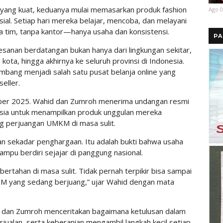
yang kuat, keduanya mulai memasarkan produk fashion
Ago 0
ial. Setiap hari mereka belajar, mencoba, dan melayani
a tim, tanpa kantor—hanya usaha dan konsistensi.
PA
sanan berdatangan bukan hanya dari lingkungan sekitar,
ota, hingga akhirnya ke seluruh provinsi di Indonesia.
bang menjadi salah satu pusat belanja online yang
eller.
mber 2025. Wahid dan Zumroh menerima undangan resmi
esia untuk menampilkan produk unggulan mereka
ang perjuangan UMKM di masa sulit.
n sekadar penghargaan. Itu adalah bukti bahwa usaha
mampu berdiri sejajar di panggung nasional.
ertahan di masa sulit. Tidak pernah terpikir bisa sampai
M yang sedang berjuang,” ujar Wahid dengan mata
 dan Zumroh menceritakan bagaimana ketulusan dalam
jualan, serta keberanian mengambil langkah kecil setiap