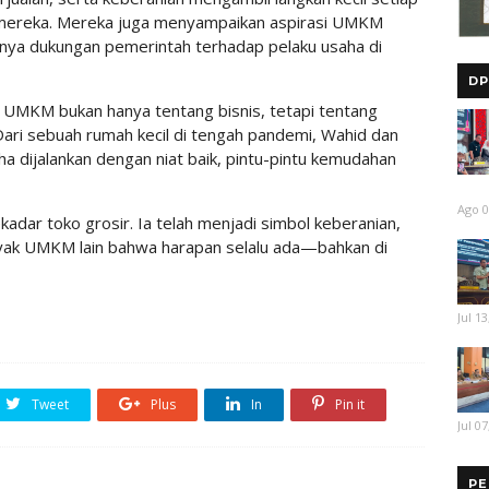
 mereka. Mereka juga menyampaikan aspirasi UMKM
ngnya dukungan pemerintah terhadap pelaku usaha di
DP
a UMKM bukan hanya tentang bisnis, tetapi tentang
Dari sebuah rumah kecil di tengah pandemi, Wahid dan
 dijalankan dengan niat baik, pintu-pintu kemudahan
Ago 0
ekadar toko grosir. Ia telah menjadi simbol keberanian,
nyak UMKM lain bahwa harapan selalu ada—bahkan di
Jul 13
Tweet
Plus
In
Pin it
Jul 07
PE