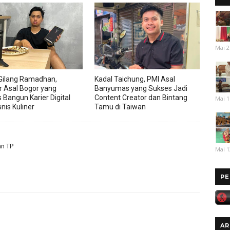
Mai 2
Gilang Ramadhan,
Kadal Taichung, PMI Asal
r Asal Bogor yang
Banyumas yang Sukses Jadi
 Bangun Karier Digital
Content Creator dan Bintang
Mai 1
nis Kuliner
Tamu di Taiwan
an TP
Mai 1
PE
AR