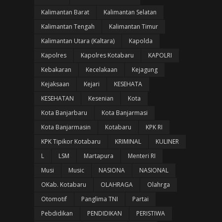
Kalimantan Barat
Kalimantan Selatan
Kalimantan Tengah
Kalimantan Timur
Kalimantan Utara (Kaltara)
Kapolda
Kapolres
Kapolres Kotabaru
KAPOLRI
Kebakaran
Kecelakaan
Kejagung
Kejaksaan
Kejari
KESEHATA
KESEHATAN
Kesenian
Kota
Kota Banjarbaru
Kota Banjarmasi
Kota Banjarmasin
Kotabaru
KPK RI
KPK Tipikor Kotabaru
KRIMINAL
KULINER
L
LSM
Martapura
Menteri RI
Musi
Music
NASIONA
NASIONAL
OKab. Kotabaru
OLAHRAGA
Olahrga
Otomotif
Panglima TNI
Partai
Pebdidikan
PENDIDIKAN
PERISTIWA