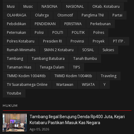
Musi
Music
NASIONA
NASIONAL
OKab. Kotabaru
OLAHRAGA
Olahrga
Otomotif
Panglima TNI
Partai
Pebdidikan
PENDIDIKAN
PERISTIWA
Perkebunan
Peternakan
Polisi
POLITI
POLITIK
Polres
Polres Kotabaru
Presiden RI
Provinsi
Proyek
PT ITP .
Rumah Minimalis
SMAN 2 Kotabaru
SOSIAL
Sukses
Tambang
Tambang Batubara
Tanah Bumbu
Tanaman Hias
Tenaga Dalam
TIPS
TMMD Kodim 1004/Ktb
TMMD Kodim 1004Ktb
Traveling
TV Suarabamega Online
Wartawan
WISATA
Y
Youtube
HUKUM
Tambang Ilegal Berujung Denda Rp400 Juta, Kejari
Kotabaru Pastikan Masuk Kas Negara
Ago 05, 2026