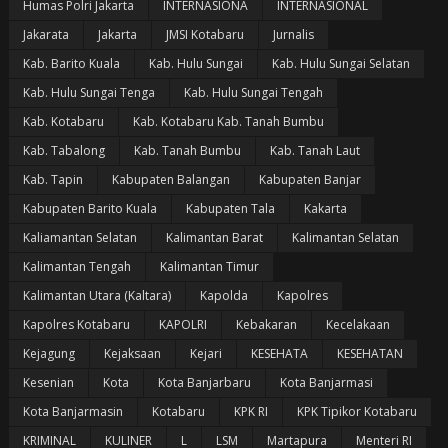
Humas Polri Jakarta
INTERNASIONA
INTERNASIONAL
Jakarata
Jakarta
JMSI Kotabaru
Jurnalis
Kab. Barito Kuala
Kab. Hulu Sungai
Kab. Hulu Sungai Selatan
Kab. Hulu Sungai Tenga
Kab. Hulu Sungai Tengah
Kab. Kotabaru
Kab. Kotabaru Kab. Tanah Bumbu
Kab. Tabalong
Kab. Tanah Bumbu
Kab. Tanah Laut
Kab. Tapin
Kabupaten Balangan
Kabupaten Banjar
Kabupaten Barito Kuala
Kabupaten Tala
Kakarta
Kaliamantan Selatan
Kalimantan Barat
Kalimantan Selatan
Kalimantan Tengah
Kalimantan Timur
Kalimantan Utara (Kaltara)
Kapolda
Kapolres
Kapolres Kotabaru
KAPOLRI
Kebakaran
Kecelakaan
Kejagung
Kejaksaan
Kejari
KESEHATA
KESEHATAN
Kesenian
Kota
Kota Banjarbaru
Kota Banjarmasi
Kota Banjarmasin
Kotabaru
KPK RI
KPK Tipikor Kotabaru
KRIMINAL
KULINER
L
LSM
Martapura
Menteri RI