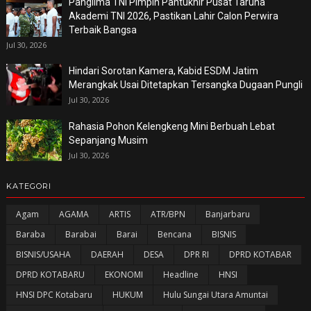
Panglima TNI Pimpin Pantukhir Pusat Taruna
Akademi TNI 2026, Pastikan Lahir Calon Perwira
Terbaik Bangsa
Jul 30, 2026
Hindari Sorotan Kamera, Kabid ESDM Jatim
Merangkak Usai Ditetapkan Tersangka Dugaan Pungli
Jul 30, 2026
Rahasia Pohon Kelengkeng Mini Berbuah Lebat
Sepanjang Musim
Jul 30, 2026
KATEGORI
Agam
AGAMA
ARTIS
ATR/BPN
Banjarbaru
Baraba
Barabai
Barai
Bencana
BISNIS
BISNIS/USAHA
DAERAH
DESA
DPR RI
DPRD KOTABAR
DPRD KOTABARU
EKONOMI
Headline
HNSI
HNSI DPC Kotabaru
HUKUM
Hulu Sungai Utara Amuntai