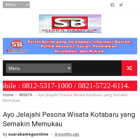
812-5317-1000 / 0821-5722-6114.
Home
WISATA
Ayo Jelajahi Pesona Wisata Kotabaru yang Semakin
Memukau
Ayo Jelajahi Pesona Wisata Kotabaru yang
Semakin Memukau
by
suarabamegaonline
8 months ago