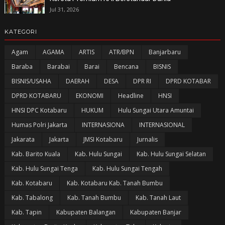
Jul 31, 2026
KATEGORI
Agam
AGAMA
ARTIS
ATR/BPN
Banjarbaru
Baraba
Barabai
Barai
Bencana
BISNIS
BISNIS/USAHA
DAERAH
DESA
DPR RI
DPRD KOTABAR
DPRD KOTABARU
EKONOMI
Headline
HNSI
HNSI DPC Kotabaru
HUKUM
Hulu Sungai Utara Amuntai
Humas Polri Jakarta
INTERNASIONA
INTERNASIONAL
Jakarata
Jakarta
JMSI Kotabaru
Jurnalis
Kab. Barito Kuala
Kab. Hulu Sungai
Kab. Hulu Sungai Selatan
Kab. Hulu Sungai Tenga
Kab. Hulu Sungai Tengah
Kab. Kotabaru
Kab. Kotabaru Kab. Tanah Bumbu
Kab. Tabalong
Kab. Tanah Bumbu
Kab. Tanah Laut
Kab. Tapin
Kabupaten Balangan
Kabupaten Banjar