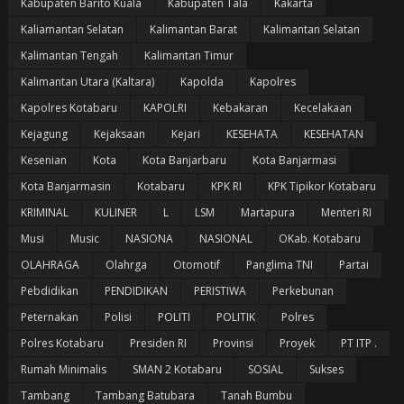
Kabupaten Barito Kuala
Kabupaten Tala
Kakarta
Kaliamantan Selatan
Kalimantan Barat
Kalimantan Selatan
Kalimantan Tengah
Kalimantan Timur
Kalimantan Utara (Kaltara)
Kapolda
Kapolres
Kapolres Kotabaru
KAPOLRI
Kebakaran
Kecelakaan
Kejagung
Kejaksaan
Kejari
KESEHATA
KESEHATAN
Kesenian
Kota
Kota Banjarbaru
Kota Banjarmasi
Kota Banjarmasin
Kotabaru
KPK RI
KPK Tipikor Kotabaru
KRIMINAL
KULINER
L
LSM
Martapura
Menteri RI
Musi
Music
NASIONA
NASIONAL
OKab. Kotabaru
OLAHRAGA
Olahrga
Otomotif
Panglima TNI
Partai
Pebdidikan
PENDIDIKAN
PERISTIWA
Perkebunan
Peternakan
Polisi
POLITI
POLITIK
Polres
Polres Kotabaru
Presiden RI
Provinsi
Proyek
PT ITP .
Rumah Minimalis
SMAN 2 Kotabaru
SOSIAL
Sukses
Tambang
Tambang Batubara
Tanah Bumbu