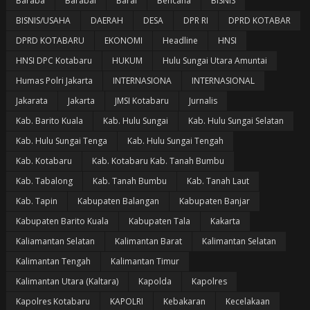
Baraba
Barabai
Barai
Bencana
BISNIS
BISNIS/USAHA
DAERAH
DESA
DPR RI
DPRD KOTABAR
DPRD KOTABARU
EKONOMI
Headline
HNSI
HNSI DPC Kotabaru
HUKUM
Hulu Sungai Utara Amuntai
Humas Polri Jakarta
INTERNASIONA
INTERNASIONAL
Jakarata
Jakarta
JMSI Kotabaru
Jurnalis
Kab. Barito Kuala
Kab. Hulu Sungai
Kab. Hulu Sungai Selatan
Kab. Hulu Sungai Tenga
Kab. Hulu Sungai Tengah
Kab. Kotabaru
Kab. Kotabaru Kab. Tanah Bumbu
Kab. Tabalong
Kab. Tanah Bumbu
Kab. Tanah Laut
Kab. Tapin
Kabupaten Balangan
Kabupaten Banjar
Kabupaten Barito Kuala
Kabupaten Tala
Kakarta
Kaliamantan Selatan
Kalimantan Barat
Kalimantan Selatan
Kalimantan Tengah
Kalimantan Timur
Kalimantan Utara (Kaltara)
Kapolda
Kapolres
Kapolres Kotabaru
KAPOLRI
Kebakaran
Kecelakaan