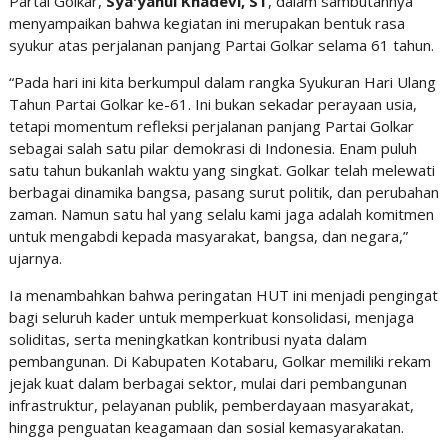
Partai Golkar,
Sya'yanul Khadevi, ST
, dalam sambutannya
menyampaikan bahwa kegiatan ini merupakan bentuk rasa
syukur atas perjalanan panjang Partai Golkar selama 61 tahun.
“Pada hari ini kita berkumpul dalam rangka Syukuran Hari Ulang
Tahun Partai Golkar ke-61. Ini bukan sekadar perayaan usia,
tetapi momentum refleksi perjalanan panjang Partai Golkar
sebagai salah satu pilar demokrasi di Indonesia. Enam puluh
satu tahun bukanlah waktu yang singkat. Golkar telah melewati
berbagai dinamika bangsa, pasang surut politik, dan perubahan
zaman. Namun satu hal yang selalu kami jaga adalah komitmen
untuk mengabdi kepada masyarakat, bangsa, dan negara,”
ujarnya.
Ia menambahkan bahwa peringatan HUT ini menjadi pengingat
bagi seluruh kader untuk memperkuat konsolidasi, menjaga
soliditas, serta meningkatkan kontribusi nyata dalam
pembangunan. Di Kabupaten Kotabaru, Golkar memiliki rekam
jejak kuat dalam berbagai sektor, mulai dari pembangunan
infrastruktur, pelayanan publik, pemberdayaan masyarakat,
hingga penguatan keagamaan dan sosial kemasyarakatan.