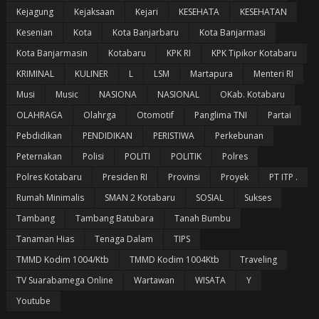
Kejagung
Kejaksaan
Kejari
KESEHATA
KESEHATAN
Kesenian
Kota
Kota Banjarbaru
Kota Banjarmasi
Kota Banjarmasin
Kotabaru
KPK RI
KPK Tipikor Kotabaru
KRIMINAL
KULINER
L
LSM
Martapura
Menteri RI
Musi
Music
NASIONA
NASIONAL
OKab. Kotabaru
OLAHRAGA
Olahrga
Otomotif
Panglima TNI
Partai
Pebdidikan
PENDIDIKAN
PERISTIWA
Perkebunan
Peternakan
Polisi
POLITI
POLITIK
Polres
Polres Kotabaru
Presiden RI
Provinsi
Proyek
PT ITP .
Rumah Minimalis
SMAN 2 Kotabaru
SOSIAL
Sukses
Tambang
Tambang Batubara
Tanah Bumbu
Tanaman Hias
Tenaga Dalam
TIPS
TMMD Kodim 1004/Ktb
TMMD Kodim 1004Ktb
Traveling
TV Suarabamega Online
Wartawan
WISATA
Y
Youtube