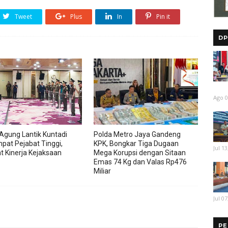
Tweet
Plus
In
Pin it
DP
Ago 0
Agung Lantik Kuntadi
Polda Metro Jaya Gandeng
pat Pejabat Tinggi,
KPK, Bongkar Tiga Dugaan
Jul 13
t Kinerja Kejaksaan
Mega Korupsi dengan Sitaan
Emas 74 Kg dan Valas Rp476
Miliar
Jul 07
PE