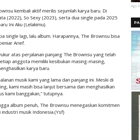
Ago 0
wnsu kembali aktif merilis sejumlah karya baru. Di
ta (2022), So Sexy (2023), serta dua single pada 2025
PA
u Ini Aku (Lelakimu).
 single lagi, lalu album. Harapannya, The Brownsu bisa
oeniar Arief.
syukur atas perjalanan panjang The Brownsu yang telah
setiap anggota memiliki kesibukan masing-masing,
nghasilkan karya baru.
lanan musik kami yang lama dan panjang ini. Meski di
ng, kami masih bisa lanjut bersama dan menghasilkan
gus kami banggakan,” tutupnya.
 hingga album penuh, The Brownsu menegaskan komitmen
 industri musik Indonesia.(Ysf)