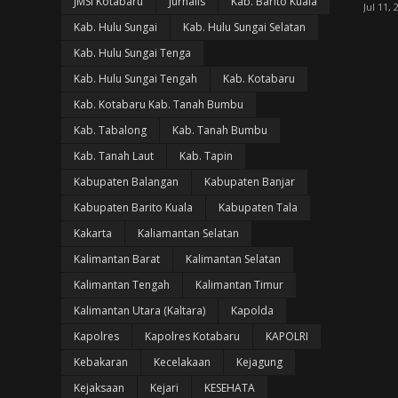
JMSI Kotabaru
Jurnalis
Kab. Barito Kuala
Jul 11, 
Kab. Hulu Sungai
Kab. Hulu Sungai Selatan
Kab. Hulu Sungai Tenga
Kab. Hulu Sungai Tengah
Kab. Kotabaru
Kab. Kotabaru Kab. Tanah Bumbu
Kab. Tabalong
Kab. Tanah Bumbu
Kab. Tanah Laut
Kab. Tapin
Kabupaten Balangan
Kabupaten Banjar
Kabupaten Barito Kuala
Kabupaten Tala
Kakarta
Kaliamantan Selatan
Kalimantan Barat
Kalimantan Selatan
Kalimantan Tengah
Kalimantan Timur
Kalimantan Utara (Kaltara)
Kapolda
Kapolres
Kapolres Kotabaru
KAPOLRI
Kebakaran
Kecelakaan
Kejagung
Kejaksaan
Kejari
KESEHATA