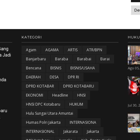
KATEGORI
HUK
 Bang
Agam
AGAMA
ARTIS
ATR/BPN
a Jadi
Banjarbaru
Baraba
Barabai
Barai
Bencana
BISNIS
BISNIS/USAHA
Ago 05,
DAERAH
DESA
DPR RI
nda
DPRD KOTABAR
DPRD KOTABARU
EKONOMI
Headline
HNSI
HNSI DPC Kotabaru
HUKUM
Jul 30, 
baru
Hulu Sungai Utara Amuntai
k
Humas Polri Jakarta
INTERNASIONA
INTERNASIONAL
Jakarata
Jakarta