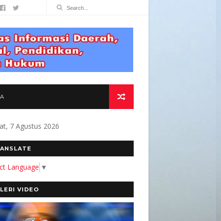
TA
at, 7 Agustus 2026
TMEN KAMI MEMBANGUN MEDIA YANG AKURAT 
ANSLATE
ect Language
▼
LERI VIDEO