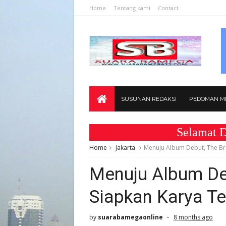
Home
Tentang kami
Contact
SUSUNAN REDAKSI
PEDOMAN ME
Selamat Datang 
Home
Jakarta
Menuju Album Debut, The Br
Menuju Album De
Siapkan Karya Te
by
suarabamegaonline
8 months ago