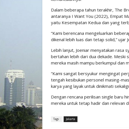
Dalam beberapa tahun terakhir, The Bro
antaranya I Want You (2022), Empat Ma
yaitu Kesempatan Kedua dan yang terbar
“Kami berencana mengeluarkan beberapa
dikenal lebih luas dan tetap solid,” ujar J
Lebih lanjut, Joeniar menyatakan rasa 
bertahan lebih dari dua dekade. Meski 
mereka masih mampu berkumpul dan me
“Kami sangat bersyukur mengingat perja
tengah kesibukan personel masing-masi
karya yang layak untuk dinikmati sekali
Dengan rencana perilisan single baru
mereka untuk tetap hadir dan relevan di
Tags :
Jakarta