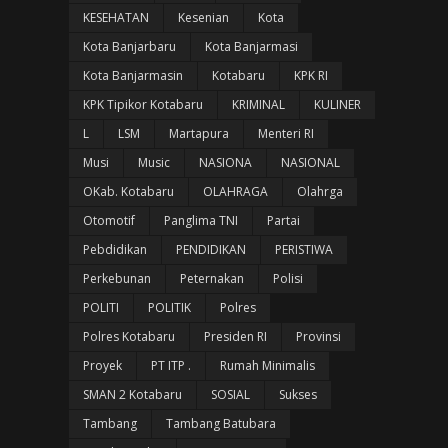
KESEHATAN
Kesenian
Kota
Kota Banjarbaru
Kota Banjarmasi
Kota Banjarmasin
Kotabaru
KPK RI
KPK Tipikor Kotabaru
KRIMINAL
KULINER
L
LSM
Martapura
Menteri RI
Musi
Music
NASIONA
NASIONAL
OKab. Kotabaru
OLAHRAGA
Olahrga
Otomotif
Panglima TNI
Partai
Pebdidikan
PENDIDIKAN
PERISTIWA
Perkebunan
Peternakan
Polisi
POLITI
POLITIK
Polres
Polres Kotabaru
Presiden RI
Provinsi
Proyek
PT ITP .
Rumah Minimalis
SMAN 2 Kotabaru
SOSIAL
Sukses
Tambang
Tambang Batubara