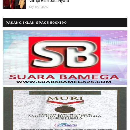
Mimpi Bisa Jadi Nyata
Ago 05, 2026
PASANG IKLAN SPACE 500X190