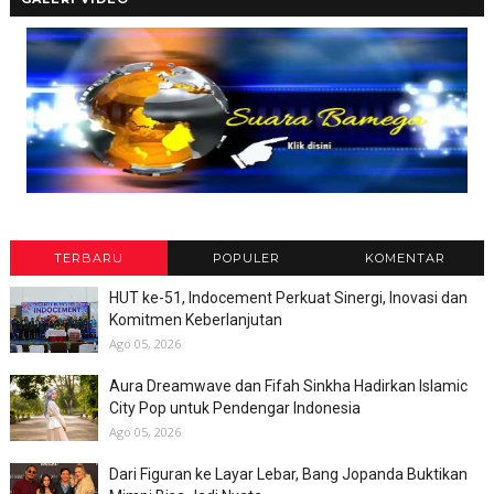
TERBARU
POPULER
KOMENTAR
HUT ke-51, Indocement Perkuat Sinergi, Inovasi dan
Komitmen Keberlanjutan
Ago 05, 2026
Aura Dreamwave dan Fifah Sinkha Hadirkan Islamic
City Pop untuk Pendengar Indonesia
Ago 05, 2026
Dari Figuran ke Layar Lebar, Bang Jopanda Buktikan