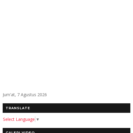
Jum'at, 7 Agustus 2026
TRANSLATE
Select Language
▼
GALERI VIDEO