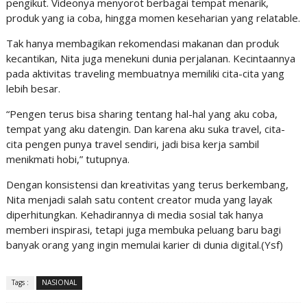
pengikut. Videonya menyorot berbagai tempat menarik,
produk yang ia coba, hingga momen keseharian yang relatable.
Tak hanya membagikan rekomendasi makanan dan produk
kecantikan, Nita juga menekuni dunia perjalanan. Kecintaannya
pada aktivitas traveling membuatnya memiliki cita-cita yang
lebih besar.
“Pengen terus bisa sharing tentang hal-hal yang aku coba,
tempat yang aku datengin. Dan karena aku suka travel, cita-
cita pengen punya travel sendiri, jadi bisa kerja sambil
menikmati hobi,” tutupnya.
Dengan konsistensi dan kreativitas yang terus berkembang,
Nita menjadi salah satu content creator muda yang layak
diperhitungkan. Kehadirannya di media sosial tak hanya
memberi inspirasi, tetapi juga membuka peluang baru bagi
banyak orang yang ingin memulai karier di dunia digital.(Ysf)
Tags :
NASIONAL