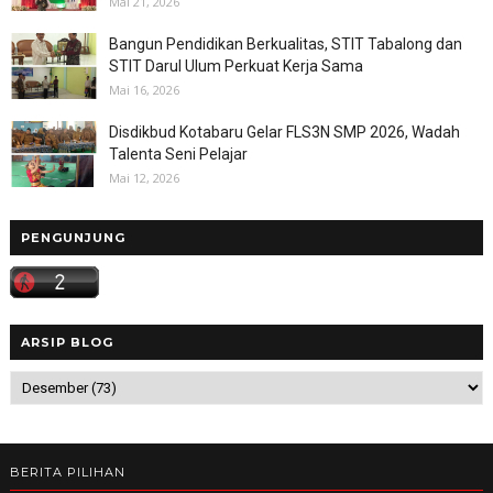
Mai 21, 2026
Bangun Pendidikan Berkualitas, STIT Tabalong dan
STIT Darul Ulum Perkuat Kerja Sama
Mai 16, 2026
Disdikbud Kotabaru Gelar FLS3N SMP 2026, Wadah
Talenta Seni Pelajar
Mai 12, 2026
PENGUNJUNG
ARSIP BLOG
BERITA PILIHAN