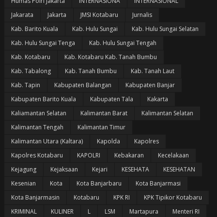
Humas Polri Jakarta
INTERNASIONA
INTERNASIONAL
Jakarata
Jakarta
JMSI Kotabaru
Jurnalis
Kab. Barito Kuala
Kab. Hulu Sungai
Kab. Hulu Sungai Selatan
Kab. Hulu Sungai Tenga
Kab. Hulu Sungai Tengah
Kab. Kotabaru
Kab. Kotabaru Kab. Tanah Bumbu
Kab. Tabalong
Kab. Tanah Bumbu
Kab. Tanah Laut
Kab. Tapin
Kabupaten Balangan
Kabupaten Banjar
Kabupaten Barito Kuala
Kabupaten Tala
Kakarta
Kaliamantan Selatan
Kalimantan Barat
Kalimantan Selatan
Kalimantan Tengah
Kalimantan Timur
Kalimantan Utara (Kaltara)
Kapolda
Kapolres
Kapolres Kotabaru
KAPOLRI
Kebakaran
Kecelakaan
Kejagung
Kejaksaan
Kejari
KESEHATA
KESEHATAN
Kesenian
Kota
Kota Banjarbaru
Kota Banjarmasi
Kota Banjarmasin
Kotabaru
KPK RI
KPK Tipikor Kotabaru
KRIMINAL
KULINER
L
LSM
Martapura
Menteri RI