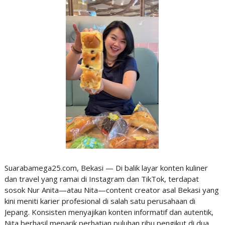
Suarabamega25.com, Bekasi — Di balik layar konten kuliner
dan travel yang ramai di Instagram dan TikTok, terdapat
sosok Nur Anita—atau Nita—content creator asal Bekasi yang
kini meniti karier profesional di salah satu perusahaan di
Jepang. Konsisten menyajikan konten informatif dan autentik,
Nita berhasil menarik perhatian puluhan ribu pengikut di dua